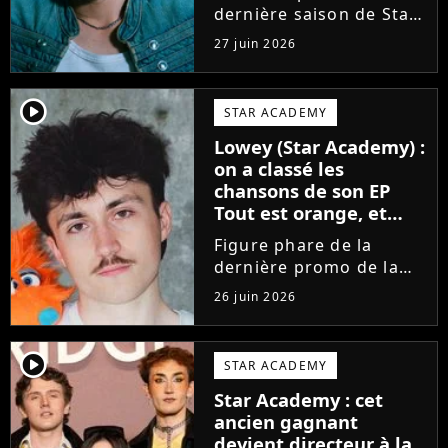
dernière saison de Star
Academy, Bastiaan fait
27 juin 2026
enfin les présentations
en musique. Découvrez
son premier single
player2
STAR ACADEMY
Château, très Troye
Lowey (Star Academy) :
Sivan dans l'esprit, et
on a classé les
son...
chansons de son EP
Tout est orange, et
voici la meilleure !
Figure phare de la
dernière promo de la
Star Academy, Léo se
26 juin 2026
lance enfin. Sous le nom
de scène Lowey, l'artiste
de 25 ans dévoile un
player2
STAR ACADEMY
premier EP énergique et
Star Academy : cet
très prometteur
ancien gagnant
nommé...
devient directeur à la