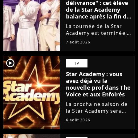
délivrance" : cet élève
de la Star Academy
balance après la fin de
la tournée
La tournée de la Star
Academy est terminée.
L'occasion pour les
7 août 2026
élèves de vaquer à leurs
projets solos. En
parallèle, cet élève sort
player2
TV
du silence et se dit
Star Academy : vous
soulagé de ne plus être
avez déjà vu la
sur...
nouvelle prof dans The
Voice et aux Enfoirés
La prochaine saison de
la Star Academy sera
incarnée par une
6 août 2026
nouvelle génération de
professeurs après les