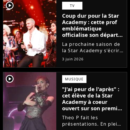
Guérir. En parallèle, la
player2
TV
chanteuse et
Coup dur pour la Star
comédienne rejoindra
Academy : cette prof
Laura Felpin, Harpo...
emblématique
officialise son départ,
"Ça devenait assez
La prochaine saison de
compliqué"
la Star Academy s'écrira
avec une nouvelle
3 juin 2026
recrue dans ses rangs.
Coach d'expression
scénique de l'émission,
player2
MUSIQUE
Marlène Schaff ne
"J'ai peur de l'après" :
rempilera pas à la table
cet élève de la Star
des professeurs...
Academy à coeur
ouvert sur son premier
single intime
Theo P fait les
présentations. En pleine