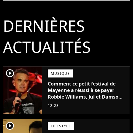
DERNIÈRES
ACTUALITÉS
player2
MUSIQUE
Comment ce petit festival de
Mayenne a réussi à se payer
Robbie Williams, Jul et Damso
cette année ?
12:23
player2
LIFESTYLE