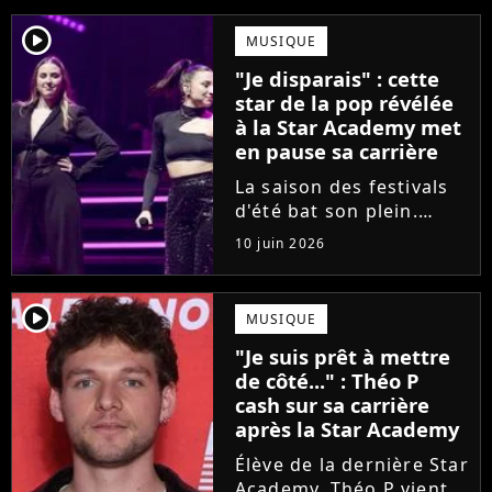
player2
MUSIQUE
"Je disparais" : cette
star de la pop révélée
à la Star Academy met
en pause sa carrière
La saison des festivals
d'été bat son plein.
Avant sa venue à
10 juin 2026
Solidays ou aux
Francofolies, cette
chanteuse phare de la
player2
MUSIQUE
pop francophone fait
"Je suis prêt à mettre
une annonce de taille :
de côté..." : Théo P
une fois sa tournée...
cash sur sa carrière
après la Star Academy
Élève de la dernière Star
Academy, Théo P vient