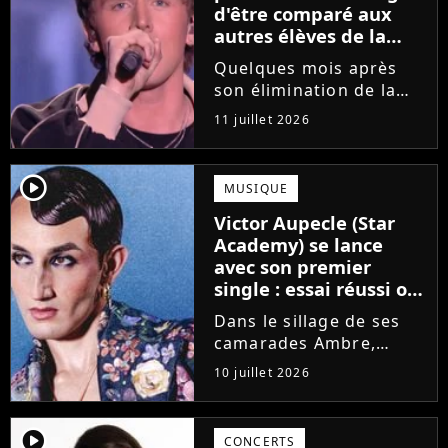
d'être comparé aux
autres élèves de la
Star Academy
Quelques mois après
son élimination de la
Star Academy, Bastiaan
11 juillet 2026
tente de lancer sa
carrière dans la
musique. Et pour ça, le
player2
MUSIQUE
chanteur a récemment
Victor Aupecle (Star
dévoilé "Château", son
Academy) se lance
premier single....
avec son premier
single : essai réussi ou
manqué ? Voici notre
Dans le sillage de ses
avis !
camarades Ambre,
Bastiaan ou Melissa,
10 juillet 2026
Victor Aupecle lance
son projet musical ce
vendredi 10 juillet avec
player2
CONCERTS