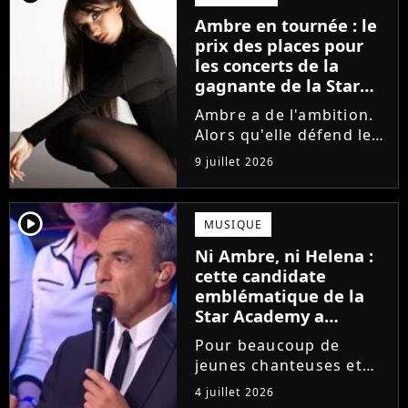
la parution du single Je
Ambre en tournée : le
fais de mon mieux. Le
prix des places pour
demi-finaliste...
les concerts de la
gagnante de la Star
Academy !
Ambre a de l'ambition.
Alors qu'elle défend le
single J'me demande et
9 juillet 2026
qu'elle prépare son
premier album, la
gagnante de la dernière
player2
MUSIQUE
saison de la Star
Ni Ambre, ni Helena :
Academy annonce les
cette candidate
dates de sa...
emblématique de la
Star Academy a
souffert après
Pour beaucoup de
l'émission, "J'étais
jeunes chanteuses et
traitée de potiche"
chanteurs, la Star
4 juillet 2026
Academy est un rêve.