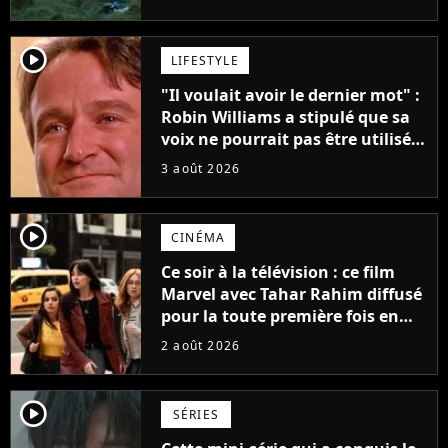
player2
LIFESTYLE
"Il voulait avoir le dernier mot" :
Robin Williams a stipulé que sa
voix ne pourrait pas être utilisée
avant 2039, pourtant Disney
3 août 2026
possède des enregistrements
inédits
player2
CINÉMA
Ce soir à la télévision : ce film
Marvel avec Tahar Rahim diffusé
pour la toute première fois en
France
2 août 2026
player2
SÉRIES