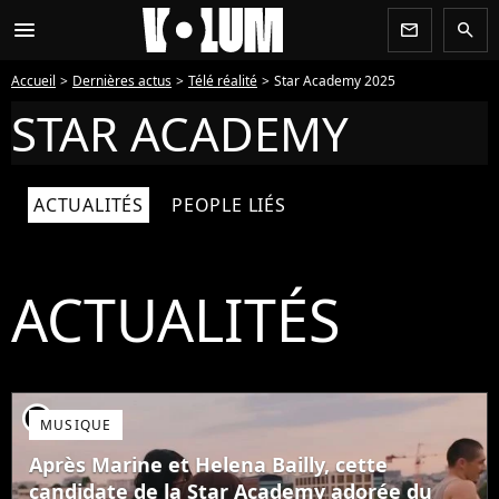
menu
newsletter
search
Accueil
Dernières actus
Télé réalité
Star Academy 2025
STAR ACADEMY
ACTUALITÉS
PEOPLE LIÉS
ACTUALITÉS
player2
MUSIQUE
Après Marine et Helena Bailly, cette
candidate de la Star Academy adorée du