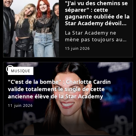
"J'ai vu des chemins se
que Jenifer et Nolwenn
séparer" : cette
Leroy !
gagnante oubliée de la
Star Academy dévoile
l'envers du décor du
La Star Academy ne
métier
mène pas toujours au
succès. Après l'échec de
15 juin 2026
son premier album,
Anisha Jo, gagnante de
la Star Academy 2022, a
player2
MUSIQUE
vu beaucoup de portes
se fermer. Sur
"C'est de la bombe" : Charlotte Cardin
Instagram, elle...
valide totalement le single de cette
ancienne élève de la Star Academy
11 juin 2026