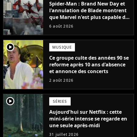
Spider-Man : Brand New Day et
l'annulation de Blade montrent
que Marvel n'est plus capable de
faire quoi que ce soit de simple
6 août 2026
player2
MUSIQUE
Ce groupe culte des années 90 se
reforme après 10 ans d'absence
et annonce des concerts
2 août 2026
player2
SÉRIES
Aujourd'hui sur Netflix : cette
mini-série intense se regarde en
une seule après-midi
31 juillet 2026