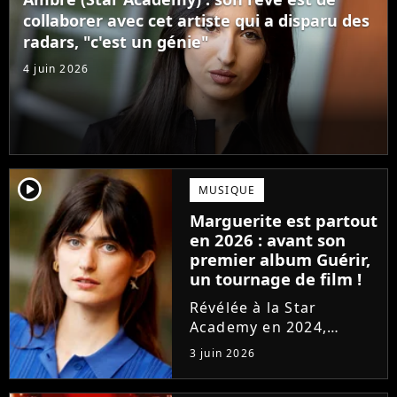
confectionné avec...
collaborer avec cet artiste qui a disparu des
radars, "c'est un génie"
4 juin 2026
player2
MUSIQUE
Marguerite est partout
en 2026 : avant son
premier album Guérir,
un tournage de film !
Révélée à la Star
Academy en 2024,
Marguerite officialise
3 juin 2026
l'arrivée pour l'automne
de son premier album