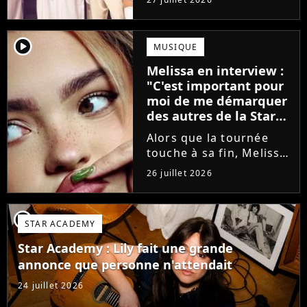
minutes avant le show,
trois élèves ont
annoncé ne pas vouloir
player2
MUSIQUE
monter sur scène pour
Melissa en interview :
des raisons politiques.
"C'est important pour
Leur...
moi de me démarquer
des autres de la Star
Academy"
Alors que la tournée
touche à sa fin, Melissa
se confie en interview
26 juillet 2026
sur Volum sur la
création de son EP tout
va bien (j'crois), son
player2
STAR ACADEMY
envie de gommer
l'étiquette Star
Star Academy : Lily fait une grande
Academy, le jeu...
annonce que personne n'attendait
24 juillet 2026