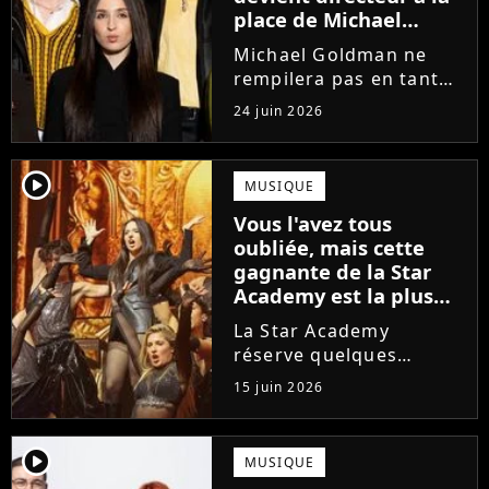
place de Michael
Goldman ? Il donne
Michael Goldman ne
enfin sa réponse
rempilera pas en tant
que directeur de la
24 juin 2026
prochaine saison de la
Star Academy. Mais qui
prendra sa place ? Alors
player2
MUSIQUE
que son nom circule,
Vous l'avez tous
cet ancien gagnant de
oubliée, mais cette
l'émission...
gagnante de la Star
Academy est la plus
écoutée de l'histoire
La Star Academy
de l'émission !
réserve quelques
surprises. Cette
15 juin 2026
gagnante totalement
oubliée de l'émission
est aujourd'hui plus
player2
MUSIQUE
écoutée en streaming