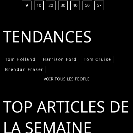
9
10
20
30
40
50
57
TENDANCES
Tom Holland
Harrison Ford
Tom Cruise
Brendan Fraser
VOIR TOUS LES PEOPLE
TOP ARTICLES DE
LA SEMAINE