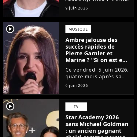
de sortir son premier
9 juin 2026
single Garçon solide. En
interview, l'ancien
candidat se livre à
player2
MUSIQUE
coeur ouvert sur
Ambre jalouse des
l'avenir incertain dans
succès rapides de
le milieu...
Pierre Garnier et
Marine ? "Si on est en
compétition..."
Ce vendredi 5 juin 2026,
quatre mois après sa
victoire à la Star
6 juin 2026
Academy, Ambre a
dévoilé J'me demande,
son premier single. Une
player2
TV
chanson arrivée
Star Academy 2026
tardivement vis-à-vis
sans Michael Goldman
des carrières...
: un ancien gagnant