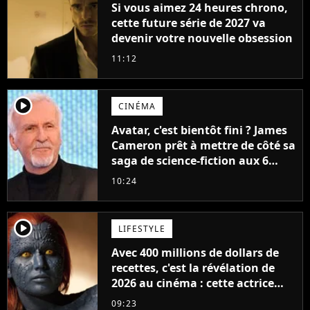
Si vous aimez 24 heures chrono,
cette future série de 2027 va
devenir votre nouvelle obsession
11:12
player2
CINÉMA
Avatar, c'est bientôt fini ? James
Cameron prêt à mettre de côté sa
saga de science-fiction aux 6
milliards de recettes
10:24
player2
LIFESTYLE
Avec 400 millions de dollars de
recettes, c'est la révélation de
2026 au cinéma : cette actrice
adorée prête à remplacer
09:23