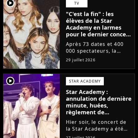
départs annoncés de
player2
TV
Michael Goldman, Lucie
"C'est la fin" : les
Bernardoni et Marlène
élèves de la Star
Schaff. La...
Academy en larmes
pour le dernier concert
de la tournée
Après 73 dates et 400
000 spectateurs, la
tournée de la Star
29 juillet 2026
Academy vient de se
terminer dans les
larmes. Sur les réseaux
player2
STAR ACADEMY
sociaux, les élèves
Star Academy :
adressent un dernier
annulation de dernière
message au public...
minute, huées,
règlement de
comptes... Que s'est-il
Hier soir, le concert de
passé au concert de
la Star Academy a été
Bayonne hier soir ?
mouvementé. Quelques
27 juillet 2026