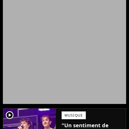
player2
MUSIQUE
"Un sentiment de