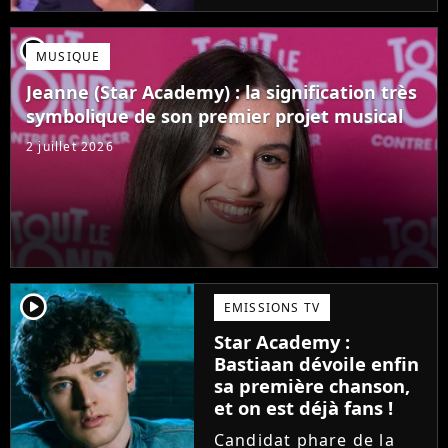
Mais comme l'a rappelé
une ancienne gagnante,
player2
MUSIQUE
l'émission de TF1 n'est
pas toujours simple à
Jeanne (Star Academy) : la signification très
vivre.
symbolique de son premier projet musical
2 juillet 2026
player2
EMISSIONS TV
Star Academy :
Bastiaan dévoile enfin
sa première chanson,
et on est déjà fans !
Candidat phare de la