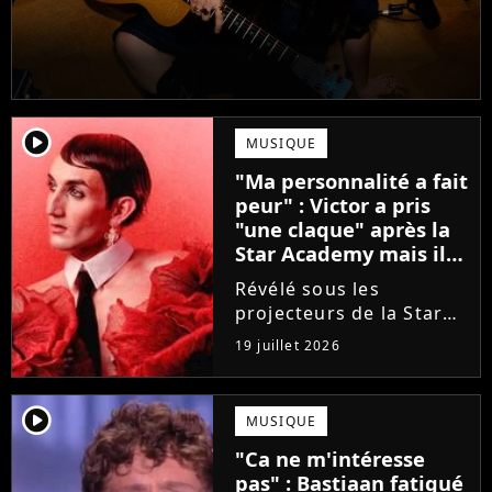
player2
MUSIQUE
"Ma personnalité a fait
peur" : Victor a pris
"une claque" après la
Star Academy mais il
en est ressorti plus
Révélé sous les
fort (interview)
projecteurs de la Star
Academy, Victor a fait
19 juillet 2026
face à la réalité brutale
de l'industrie musicale
après sa sortie de
player2
MUSIQUE
l'émission. Face à des
"Ca ne m'intéresse
maisons de disques
pas" : Bastiaan fatigué
frileuses,...