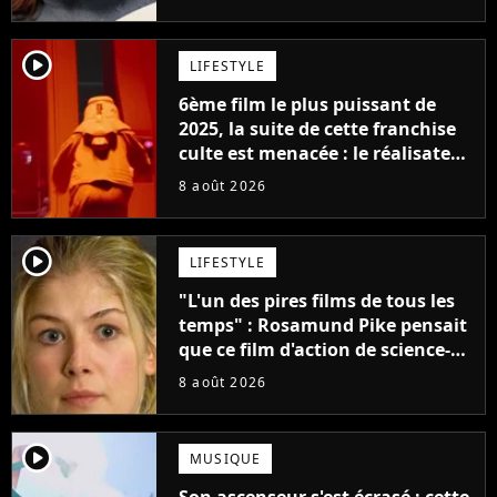
Jennifer Lawrence chez Marvel
player2
LIFESTYLE
6ème film le plus puissant de
2025, la suite de cette franchise
culte est menacée : le réalisateur
claque la porte pour "différends
8 août 2026
créatifs"
player2
LIFESTYLE
"L'un des pires films de tous les
temps" : Rosamund Pike pensait
que ce film d'action de science-
fiction avec Dwayne Johnson
8 août 2026
mettrait fin à sa carrière
player2
MUSIQUE
Son ascenseur s'est écrasé : cette