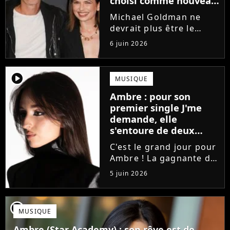
choisi comme nouveau
directeur ?
Michael Goldman ne
devrait plus être le
directeur de la Star
6 juin 2026
Academy lors de la
saison 2026. Et pour lui
succéder, c'est un
player2
MUSIQUE
ancien gagnant de
Ambre : pour son
l'émission de TF1 qui
premier single J'me
sera aujourd'hui...
demande, elle
s'entoure de deux
proches de Slimane
C'est le grand jour pour
Ambre ! La gagnante de
la Star Academy fait ses
5 juin 2026
premiers pas dans
l'industrie en publiant
J'me demande, un
player2
MUSIQUE
premier single que la
chanteuse a
Ambre (Star Academy) : son rêve est de