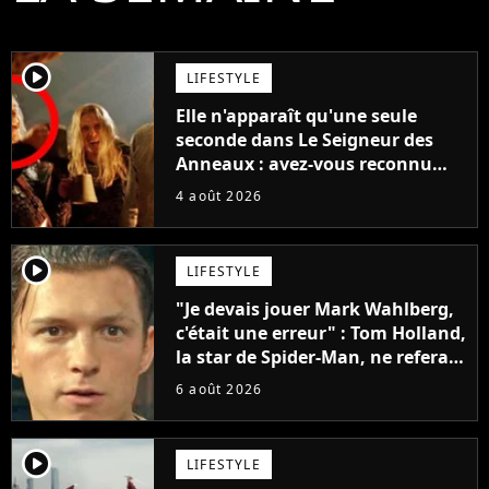
player2
LIFESTYLE
Elle n'apparaît qu'une seule
seconde dans Le Seigneur des
Anneaux : avez-vous reconnu
cette légende du cinéma dans la
4 août 2026
saga ?
player2
LIFESTYLE
"Je devais jouer Mark Wahlberg,
c'était une erreur" : Tom Holland,
la star de Spider-Man, ne referait
pas ce blockbuster
6 août 2026
player2
LIFESTYLE