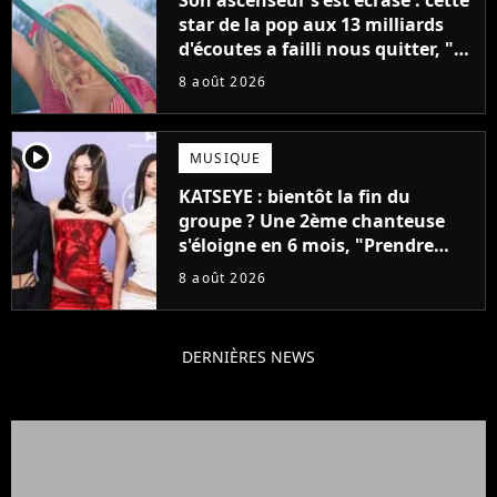
star de la pop aux 13 milliards
d'écoutes a failli nous quitter, "Je
pensais ne plus jamais chanter"
8 août 2026
player2
MUSIQUE
KATSEYE : bientôt la fin du
groupe ? Une 2ème chanteuse
s'éloigne en 6 mois, "Prendre
cette décision n’a pas été facile"
8 août 2026
DERNIÈRES NEWS