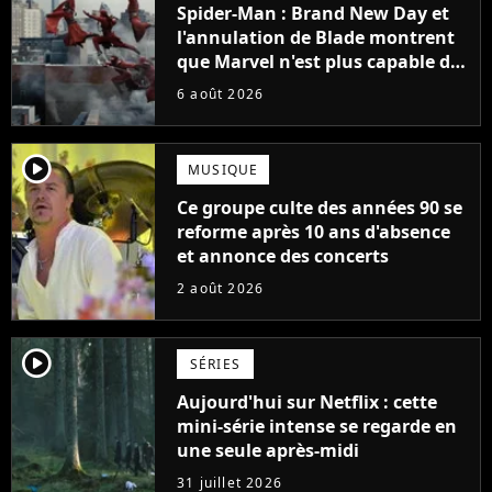
Spider-Man : Brand New Day et
l'annulation de Blade montrent
que Marvel n'est plus capable de
faire quoi que ce soit de simple
6 août 2026
player2
MUSIQUE
Ce groupe culte des années 90 se
reforme après 10 ans d'absence
et annonce des concerts
2 août 2026
player2
SÉRIES
Aujourd'hui sur Netflix : cette
mini-série intense se regarde en
une seule après-midi
31 juillet 2026