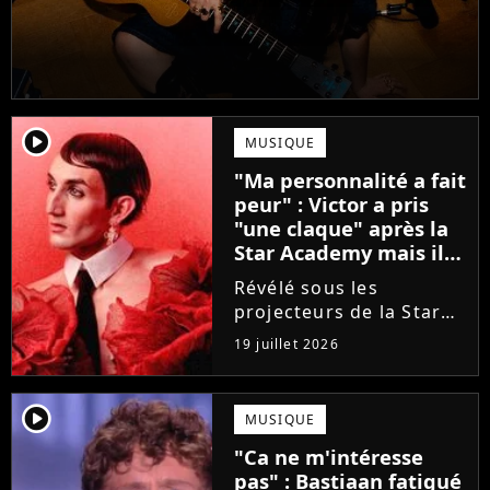
player2
MUSIQUE
"Ma personnalité a fait
peur" : Victor a pris
"une claque" après la
Star Academy mais il
en est ressorti plus
Révélé sous les
fort (interview)
projecteurs de la Star
Academy, Victor a fait
19 juillet 2026
face à la réalité brutale
de l'industrie musicale
après sa sortie de
player2
MUSIQUE
l'émission. Face à des
"Ca ne m'intéresse
maisons de disques
pas" : Bastiaan fatigué
frileuses,...