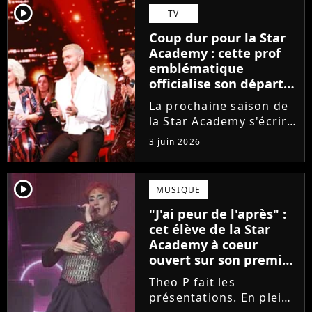
Guérir. En parallèle, la
player2
TV
chanteuse et
Coup dur pour la Star
comédienne rejoindra
Academy : cette prof
Laura Felpin, Harpo...
emblématique
officialise son départ,
"Ça devenait assez
La prochaine saison de
compliqué"
la Star Academy s'écrira
avec une nouvelle
3 juin 2026
recrue dans ses rangs.
Coach d'expression
scénique de l'émission,
player2
MUSIQUE
Marlène Schaff ne
"J'ai peur de l'après" :
rempilera pas à la table
cet élève de la Star
des professeurs...
Academy à coeur
ouvert sur son premier
single intime
Theo P fait les
présentations. En pleine