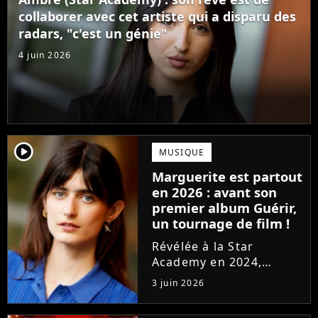
confectionné avec...
collaborer avec cet artiste qui a disparu des
radars, "c'est un génie"
4 juin 2026
player2
MUSIQUE
Marguerite est partout
en 2026 : avant son
premier album Guérir,
un tournage de film !
Révélée à la Star
Academy en 2024,
Marguerite officialise
3 juin 2026
l'arrivée pour l'automne
de son premier album