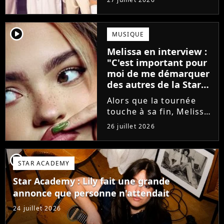
minutes avant le show,
trois élèves ont
annoncé ne pas vouloir
player2
MUSIQUE
monter sur scène pour
Melissa en interview :
des raisons politiques.
"C'est important pour
Leur...
moi de me démarquer
des autres de la Star
Academy"
Alors que la tournée
touche à sa fin, Melissa
se confie en interview
26 juillet 2026
sur Volum sur la
création de son EP tout
va bien (j'crois), son
player2
STAR ACADEMY
envie de gommer
l'étiquette Star
Star Academy : Lily fait une grande
Academy, le jeu...
annonce que personne n'attendait
24 juillet 2026