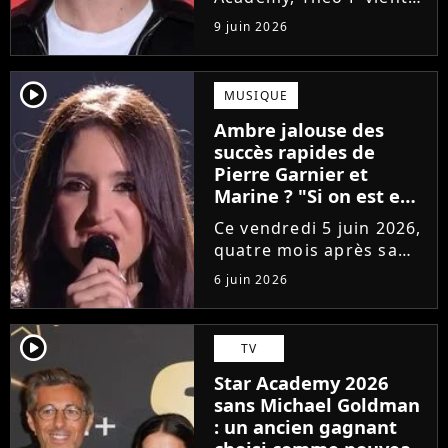
de sortir son premier
9 juin 2026
single Garçon solide. En
interview, l'ancien
candidat se livre à
player2
MUSIQUE
coeur ouvert sur
Ambre jalouse des
l'avenir incertain dans
succès rapides de
le milieu...
Pierre Garnier et
Marine ? "Si on est en
compétition..."
Ce vendredi 5 juin 2026,
quatre mois après sa
victoire à la Star
6 juin 2026
Academy, Ambre a
dévoilé J'me demande,
son premier single. Une
player2
TV
chanson arrivée
Star Academy 2026
tardivement vis-à-vis
sans Michael Goldman
des carrières...
: un ancien gagnant