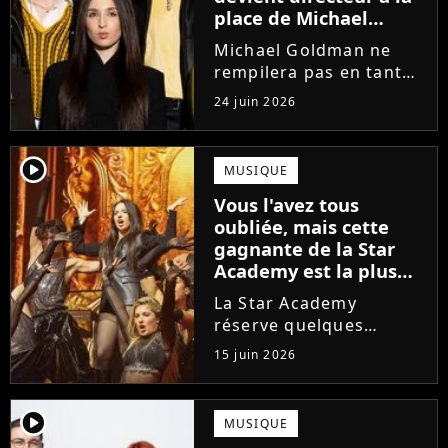
place de Michael
Goldman ? Il donne
Michael Goldman ne
enfin sa réponse
rempilera pas en tant
que directeur de la
24 juin 2026
prochaine saison de la
Star Academy. Mais qui
prendra sa place ? Alors
player2
MUSIQUE
que son nom circule,
Vous l'avez tous
cet ancien gagnant de
oubliée, mais cette
l'émission...
gagnante de la Star
Academy est la plus
écoutée de l'histoire
La Star Academy
de l'émission !
réserve quelques
surprises. Cette
15 juin 2026
gagnante totalement
oubliée de l'émission
est aujourd'hui plus
player2
MUSIQUE
écoutée en streaming