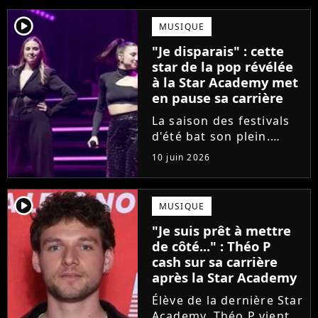
player2
MUSIQUE
"Je disparais" : cette
star de la pop révélée
à la Star Academy met
en pause sa carrière
La saison des festivals
d'été bat son plein.
Avant sa venue à
10 juin 2026
Solidays ou aux
Francofolies, cette
chanteuse phare de la
player2
MUSIQUE
pop francophone fait
"Je suis prêt à mettre
une annonce de taille :
de côté..." : Théo P
une fois sa tournée...
cash sur sa carrière
après la Star Academy
Élève de la dernière Star
Academy, Théo P vient