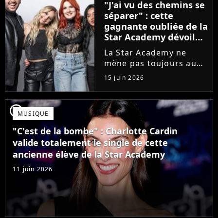
"J'ai vu des chemins se
que Jenifer et Nolwenn
séparer" : cette
Leroy !
gagnante oubliée de la
Star Academy dévoile
l'envers du décor du
La Star Academy ne
métier
mène pas toujours au
succès. Après l'échec de
15 juin 2026
son premier album,
Anisha Jo, gagnante de
la Star Academy 2022, a
player2
MUSIQUE
vu beaucoup de portes
se fermer. Sur
"C'est de la bombe" : Charlotte Cardin
Instagram, elle...
valide totalement le single de cette
ancienne élève de la Star Academy
11 juin 2026