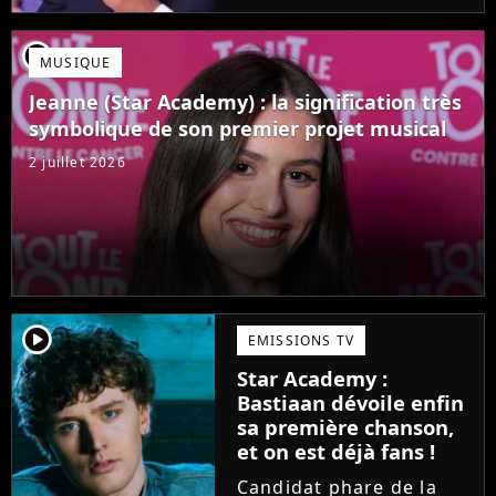
Mais comme l'a rappelé
une ancienne gagnante,
player2
MUSIQUE
l'émission de TF1 n'est
pas toujours simple à
Jeanne (Star Academy) : la signification très
vivre.
symbolique de son premier projet musical
2 juillet 2026
player2
EMISSIONS TV
Star Academy :
Bastiaan dévoile enfin
sa première chanson,
et on est déjà fans !
Candidat phare de la