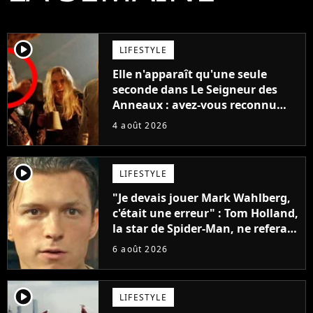
player2
LIFESTYLE
Elle n'apparaît qu'une seule
seconde dans Le Seigneur des
Anneaux : avez-vous reconnu
cette légende du cinéma dans la
4 août 2026
saga ?
player2
LIFESTYLE
"Je devais jouer Mark Wahlberg,
c'était une erreur" : Tom Holland,
la star de Spider-Man, ne referait
pas ce blockbuster
6 août 2026
player2
LIFESTYLE