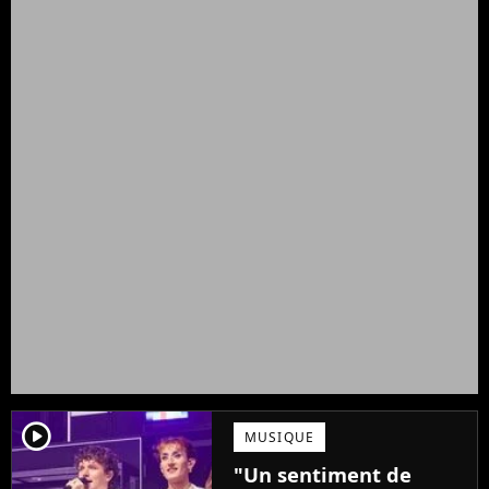
player2
MUSIQUE
"Un sentiment de