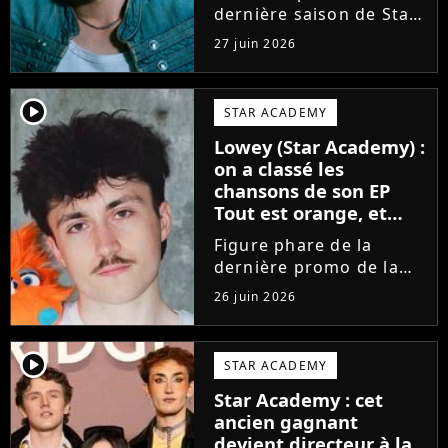
dernière saison de Star
Academy, Bastiaan fait
27 juin 2026
enfin les présentations
en musique. Découvrez
son premier single
player2
STAR ACADEMY
Château, très Troye
Lowey (Star Academy) :
Sivan dans l'esprit, et
on a classé les
son...
chansons de son EP
Tout est orange, et
voici la meilleure !
Figure phare de la
dernière promo de la
Star Academy, Léo se
26 juin 2026
lance enfin. Sous le nom
de scène Lowey, l'artiste
de 25 ans dévoile un
player2
STAR ACADEMY
premier EP énergique et
Star Academy : cet
très prometteur
ancien gagnant
nommé...
devient directeur à la