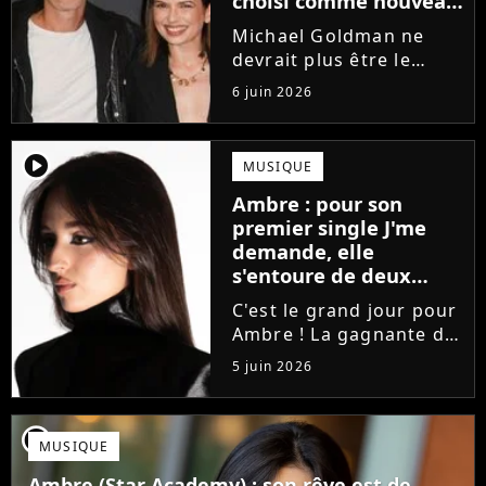
choisi comme nouveau
directeur ?
Michael Goldman ne
devrait plus être le
directeur de la Star
6 juin 2026
Academy lors de la
saison 2026. Et pour lui
succéder, c'est un
player2
MUSIQUE
ancien gagnant de
Ambre : pour son
l'émission de TF1 qui
premier single J'me
sera aujourd'hui...
demande, elle
s'entoure de deux
proches de Slimane
C'est le grand jour pour
Ambre ! La gagnante de
la Star Academy fait ses
5 juin 2026
premiers pas dans
l'industrie en publiant
J'me demande, un
player2
MUSIQUE
premier single que la
chanteuse a
Ambre (Star Academy) : son rêve est de