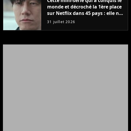
Cette mini-série qui a conquis le
monde et décroché la 1ère place
sur Netflix dans 45 pays : elle ne
compte que 10 épisodes et c'est
31 juillet 2026
un phénomène mondial