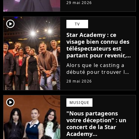
tournée, l'élève de la
29 mai 2026
Star Academy dévoile
son tout premier single.
Avec Garçon solide, le
player2
TV
chanteur livre une
Star Academy : ce
facette plus fragile de
visage bien connu des
sa personnalité....
téléspectateurs est
partant pour revenir,
sauf que la place est
Alors que le casting a
déjà prise
débuté pour trouver les
prochains Pierre
28 mai 2026
Garnier, Marine ou
Ambre, une professeure
emblématique de la Star
player2
MUSIQUE
Academy se positionne
"Nous partageons
pour enseigner le chant
votre déception" : un
aux...
concert de la Star
Academy