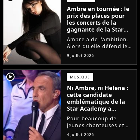
la parution du single Je
Ambre en tournée : le
fais de mon mieux. Le
prix des places pour
demi-finaliste...
les concerts de la
gagnante de la Star
Academy !
Ambre a de l'ambition.
Alors qu'elle défend le
single J'me demande et
9 juillet 2026
qu'elle prépare son
premier album, la
gagnante de la dernière
player2
MUSIQUE
saison de la Star
Ni Ambre, ni Helena :
Academy annonce les
cette candidate
dates de sa...
emblématique de la
Star Academy a
souffert après
Pour beaucoup de
l'émission, "J'étais
jeunes chanteuses et
traitée de potiche"
chanteurs, la Star
4 juillet 2026
Academy est un rêve.