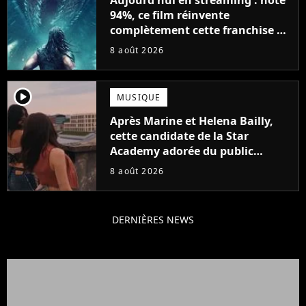
94%, ce film réinvente
complètement cette franchise de
science-fiction vieille de 40 ans
8 août 2026
player2
MUSIQUE
Après Marine et Helena Bailly,
cette candidate de la Star
Academy adorée du public
annonce son premier album,
8 août 2026
"C'est tellement puissant"
DERNIÈRES NEWS