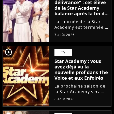
délivrance" : cet élève
de la Star Academy
balance après la fin de
la tournée
La tournée de la Star
Academy est terminée.
L'occasion pour les
7 août 2026
élèves de vaquer à leurs
projets solos. En
parallèle, cet élève sort
player2
TV
du silence et se dit
Star Academy : vous
soulagé de ne plus être
avez déjà vu la
sur...
nouvelle prof dans The
Voice et aux Enfoirés
La prochaine saison de
la Star Academy sera
incarnée par une
6 août 2026
nouvelle génération de
professeurs après les