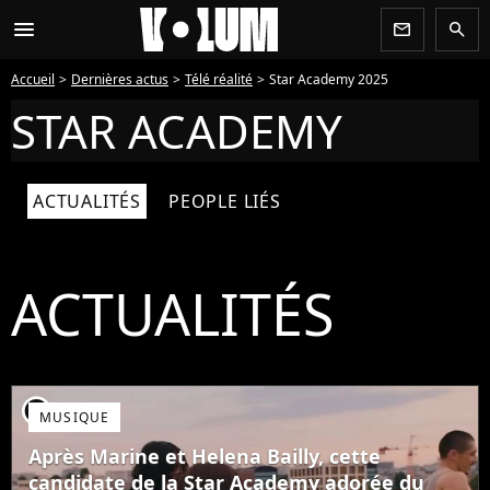
menu
newsletter
search
Accueil
Dernières actus
Télé réalité
Star Academy 2025
STAR ACADEMY
ACTUALITÉS
PEOPLE LIÉS
ACTUALITÉS
player2
MUSIQUE
Après Marine et Helena Bailly, cette
candidate de la Star Academy adorée du