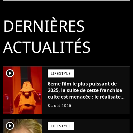
DERNIÈRES
ACTUALITÉS
player2
LIFESTYLE
6ème film le plus puissant de
2025, la suite de cette franchise
culte est menacée : le réalisateur
claque la porte pour "différends
8 août 2026
créatifs"
player2
LIFESTYLE