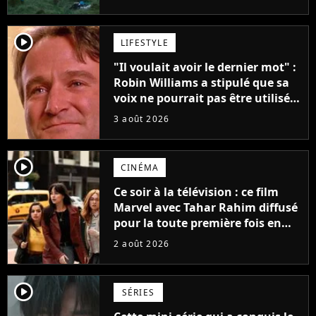
player2
LIFESTYLE
"Il voulait avoir le dernier mot" :
Robin Williams a stipulé que sa
voix ne pourrait pas être utilisée
avant 2039, pourtant Disney
3 août 2026
possède des enregistrements
inédits
player2
CINÉMA
Ce soir à la télévision : ce film
Marvel avec Tahar Rahim diffusé
pour la toute première fois en
France
2 août 2026
player2
SÉRIES