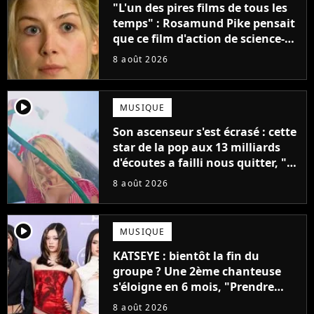
"L'un des pires films de tous les
temps" : Rosamund Pike pensait
que ce film d'action de science-
fiction avec Dwayne Johnson
8 août 2026
mettrait fin à sa carrière
player2
MUSIQUE
Son ascenseur s'est écrasé : cette
star de la pop aux 13 milliards
d'écoutes a failli nous quitter, "Je
pensais ne plus jamais chanter"
8 août 2026
player2
MUSIQUE
KATSEYE : bientôt la fin du
groupe ? Une 2ème chanteuse
s'éloigne en 6 mois, "Prendre
cette décision n’a pas été facile"
8 août 2026