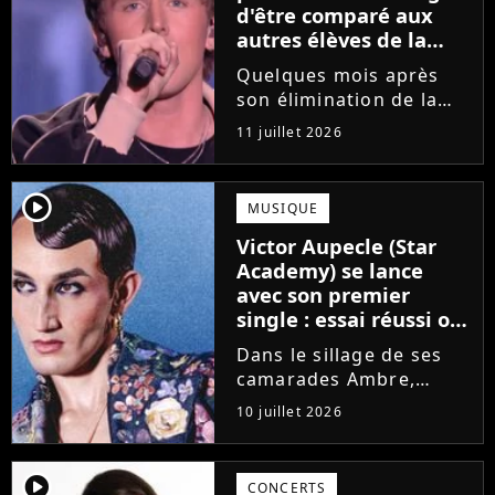
d'être comparé aux
autres élèves de la
Star Academy
Quelques mois après
son élimination de la
Star Academy, Bastiaan
11 juillet 2026
tente de lancer sa
carrière dans la
musique. Et pour ça, le
player2
MUSIQUE
chanteur a récemment
Victor Aupecle (Star
dévoilé "Château", son
Academy) se lance
premier single....
avec son premier
single : essai réussi ou
manqué ? Voici notre
Dans le sillage de ses
avis !
camarades Ambre,
Bastiaan ou Melissa,
10 juillet 2026
Victor Aupecle lance
son projet musical ce
vendredi 10 juillet avec
player2
CONCERTS