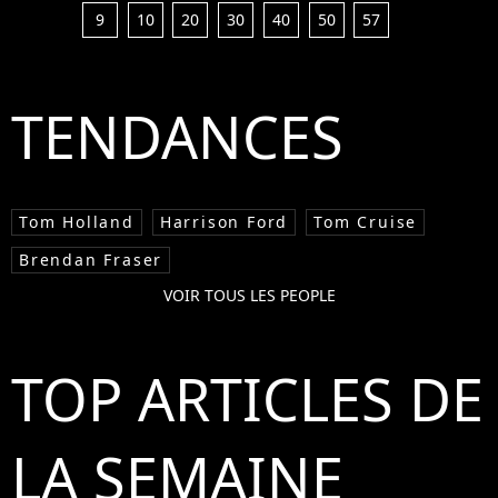
9
10
20
30
40
50
57
TENDANCES
Tom Holland
Harrison Ford
Tom Cruise
Brendan Fraser
VOIR TOUS LES PEOPLE
TOP ARTICLES DE
LA SEMAINE