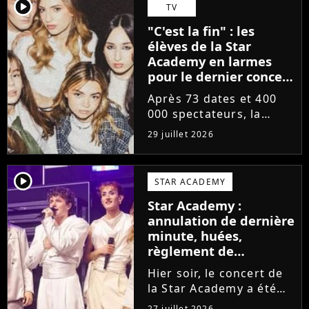
départs annoncés de
player2
TV
Michael Goldman, Lucie
"C'est la fin" : les
Bernardoni et Marlène
élèves de la Star
Schaff. La...
Academy en larmes
pour le dernier concert
de la tournée
Après 73 dates et 400
000 spectateurs, la
tournée de la Star
29 juillet 2026
Academy vient de se
terminer dans les
larmes. Sur les réseaux
player2
STAR ACADEMY
sociaux, les élèves
Star Academy :
adressent un dernier
annulation de dernière
message au public...
minute, huées,
règlement de
comptes... Que s'est-il
Hier soir, le concert de
passé au concert de
la Star Academy a été
Bayonne hier soir ?
mouvementé. Quelques
27 juillet 2026