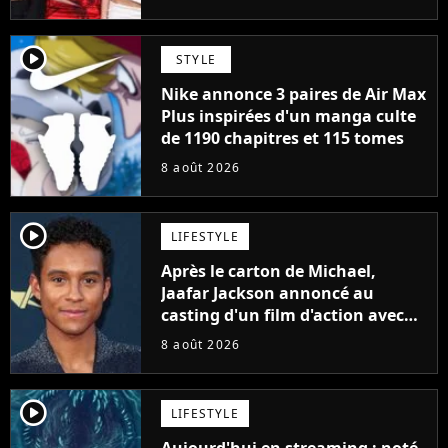
player2
STYLE
Nike annonce 3 paires de Air Max
Plus inspirées d'un manga culte
de 1190 chapitres et 115 tomes
8 août 2026
player2
LIFESTYLE
Après le carton de Michael,
Jaafar Jackson annoncé au
casting d'un film d'action avec
Will Smith
8 août 2026
player2
LIFESTYLE
Aujourd'hui en streaming : noté