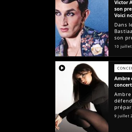
Victor 
son pre
Voici no
Dans l
Bastia
son pro
avec l
10 juille
mieux. 
player2
CONCE
Ambre e
concert
Ambre 
défend
prépar
de la 
9 juillet
annonc