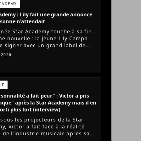
ACADEMY
ademy : Lily fait une grande annonce
sonne n'attendait
rnée Star Academy touche à sa fin.
ne nouvelle : la jeune Lily Campa
de signer avec un grand label de
e en France.
t 2026
UE
sonnalité a fait peur" : Victor a pris
aque" après la Star Academy mais il en
orti plus fort (interview)
 sous les projecteurs de la Star
, Victor a fait face à la réalité
e de l'industrie musicale après sa
 de l'émission. Face à des maisons