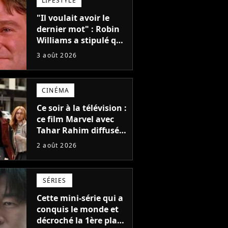
LIFESTYLE
"Il voulait avoir le
dernier mot" : Robin
Williams a stipulé que
sa voix ne pourrait
3 août 2026
pas être utilisée avant
2039, pourtant Disney
possède des
CINÉMA
enregistrements
inédits
Ce soir à la télévision :
ce film Marvel avec
Tahar Rahim diffusé
pour la toute
2 août 2026
première fois en
France
SÉRIES
Cette mini-série qui a
conquis le monde et
décroché la 1ère place