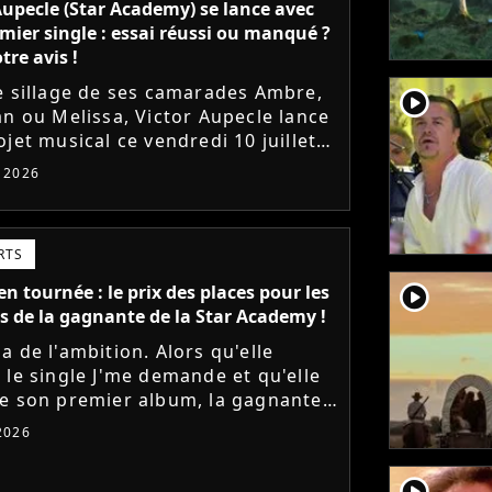
Aupecle (Star Academy) se lance avec
mier single : essai réussi ou manqué ?
tre avis !
e sillage de ses camarades Ambre,
player2
an ou Melissa, Victor Aupecle lance
jet musical ce vendredi 10 juillet
a parution du single Je fais de mon
t 2026
Le demi-finaliste...
RTS
player2
n tournée : le prix des places pour les
s de la gagnante de la Star Academy !
a de l'ambition. Alors qu'elle
 le single J'me demande et qu'elle
e son premier album, la gagnante
dernière saison de la Star Academy
 2026
e les dates de sa...
player2