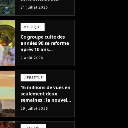
regarde en une seule
31 juillet 2026
après-midi
MUSIQUE
Ce groupe culte des
années 90 se reforme
après 10 ans
d'absence et annonce
2 août 2026
des concerts
LIFESTYLE
16 millions de vues en
seulement deux
semaines : la nouvelle
série Netflix idéale
29 juillet 2026
pour les fans de
Yellowstone