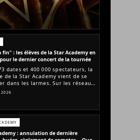
a fin" : les élèves de la Star Academy en
pour le dernier concert de la tournée
73 dates et 400 000 spectateurs, la
e de la Star Academy vient de se
er dans les larmes. Sur les réseaux
x, les élèves adressent un dernier
t 2026
e au public...
ACADEMY
ademy : annulation de dernière
 huées, règlement de comptes... Que