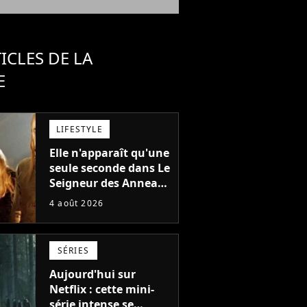
ICLES DE LA
E
LIFESTYLE
Elle n'apparaît qu'une
seule seconde dans Le
Seigneur des Anneaux
: avez-vous reconnu
4 août 2026
cette légende du
cinéma dans la saga ?
SÉRIES
Aujourd'hui sur
Netflix : cette mini-
série intense se