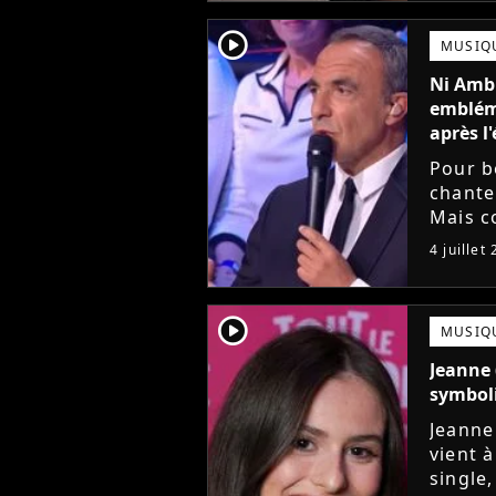
player2
MUSIQ
Ni Ambr
embléma
après l'
Pour b
chante
Mais c
gagnan
4 juillet
toujour
player2
MUSIQ
Jeanne 
symboli
Jeanne
vient 
single