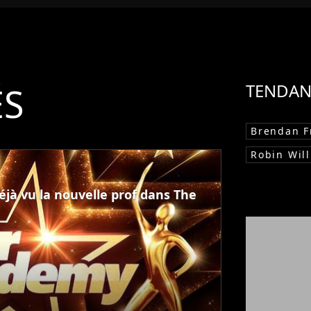
ÉS
TENDAN
Brendan F
Robin Wil
éjà vu la nouvelle prof dans The