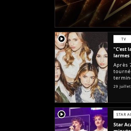
player2
TV
"C'est l
larmes 
Après 
tourné
termin
sociau
29 juille
messag
player2
STAR 
Star Ac
minute,