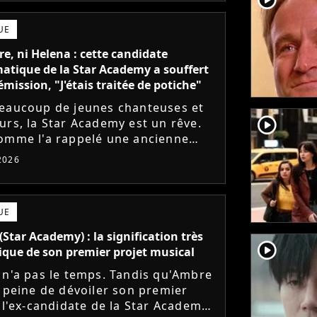
UE
e, ni Helena : cette candidate
tique de la Star Academy a souffert
émission, "J'étais traitée de potiche"
eaucoup de jeunes chanteuses et
player2
urs, la Star Academy est un rêve.
omme l'a rappelé une ancienne
te, l'émission de TF1 n'est pas
 2026
s simple à vivre.
UE
(Star Academy) : la signification très
player2
que de son premier projet musical
 n'a pas le temps. Tandis qu'Ambre
à peine de dévoiler son premier
, l'ex-candidate de la Star Academy