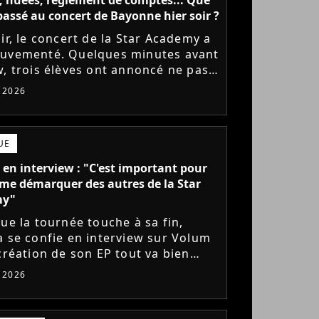
l passé au concert de Bayonne hier soir ?
ir, le concert de la Star Academy a
uvementé. Quelques minutes avant
w, trois élèves ont annoncé ne pas
r monter sur scène pour des
t 2026
 politiques. Leur...
UE
 en interview : "C'est important pour
me démarquer des autres de la Star
my"
que la tournée touche à sa fin,
a se confie en interview sur Volum
 création de son EP tout va bien
s), son envie de gommer l'étiquette
t 2026
ademy, le jeu...