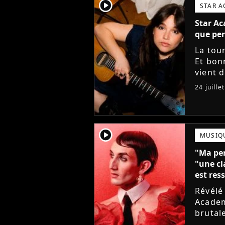
player2
STAR 
Star Ac
que per
La tou
Et bon
vient 
musiqu
24 juille
player2
MUSIQ
"Ma per
"une cl
est ress
Révélé
Academy
brutal
sortie