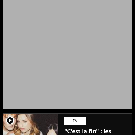
player2
TV
"C'est la fin" : les