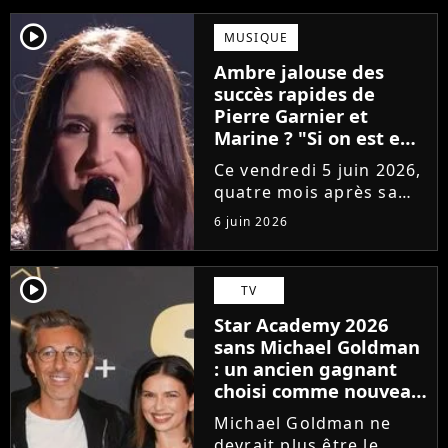
player2
MUSIQUE
Ambre jalouse des
succès rapides de
Pierre Garnier et
Marine ? "Si on est en
compétition..."
Ce vendredi 5 juin 2026,
quatre mois après sa
victoire à la Star
6 juin 2026
Academy, Ambre a
dévoilé J'me demande,
son premier single. Une
player2
TV
chanson arrivée
Star Academy 2026
tardivement vis-à-vis
sans Michael Goldman
des carrières...
: un ancien gagnant
choisi comme nouveau
directeur ?
Michael Goldman ne
devrait plus être le