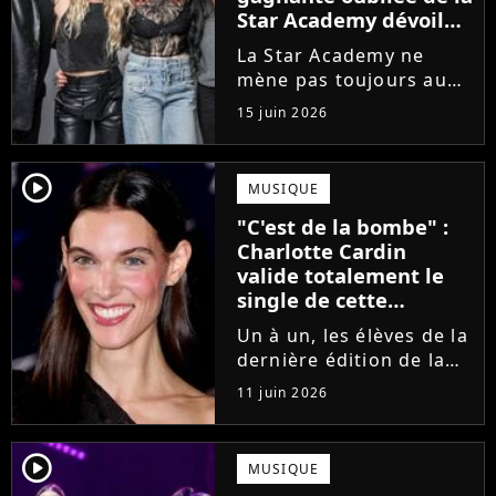
Star Academy dévoile
l'envers du décor du
La Star Academy ne
métier
mène pas toujours au
succès. Après l'échec de
15 juin 2026
son premier album,
Anisha Jo, gagnante de
la Star Academy 2022, a
player2
MUSIQUE
vu beaucoup de portes
"C'est de la bombe" :
se fermer. Sur
Charlotte Cardin
Instagram, elle...
valide totalement le
single de cette
ancienne élève de la
Un à un, les élèves de la
Star Academy
dernière édition de la
Star Academy se font
11 juin 2026
une place dans le nid.
Dans le sillage d'Ambre,
c'est au tour de Lily
player2
MUSIQUE
Campa de présenter