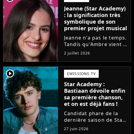
l'émission de TF1 n'est
Jeanne (Star Academy)
pas toujours simple à
: la signification très
vivre.
symbolique de son
premier projet musical
Jeanne n'a pas le temps.
Tandis qu'Ambre vient à
peine de dévoiler son
2 juillet 2026
premier single, l'ex-
candidate de la Star
Academy s'apprête à
player2
EMISSIONS TV
sortir un troisième titre
Star Academy :
(Les règles) et vient...
Bastiaan dévoile enfin
sa première chanson,
et on est déjà fans !
Candidat phare de la
dernière saison de Star
Academy, Bastiaan fait
27 juin 2026
enfin les présentations