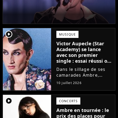
player2
MUSIQUE
Victor Aupecle (Star
Academy) se lance
avec son premier
single : essai réussi ou
manqué ? Voici notre
Dans le sillage de ses
avis !
camarades Ambre,
Bastiaan ou Melissa,
10 juillet 2026
Victor Aupecle lance
son projet musical ce
vendredi 10 juillet avec
player2
CONCERTS
la parution du single Je
Ambre en tournée : le
fais de mon mieux. Le
prix des places pour
demi-finaliste...