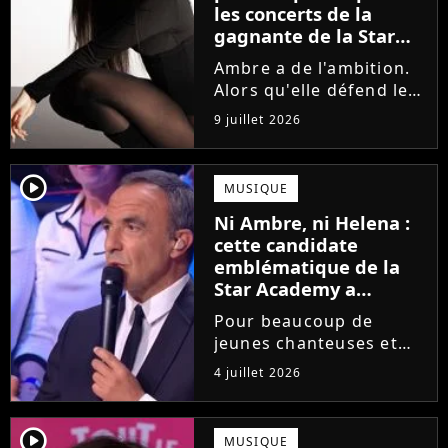
les concerts de la
gagnante de la Star
Academy !
Ambre a de l'ambition.
Alors qu'elle défend le
single J'me demande et
9 juillet 2026
qu'elle prépare son
premier album, la
gagnante de la dernière
player2
MUSIQUE
saison de la Star
Ni Ambre, ni Helena :
Academy annonce les
cette candidate
dates de sa...
emblématique de la
Star Academy a
souffert après
Pour beaucoup de
l'émission, "J'étais
jeunes chanteuses et
traitée de potiche"
chanteurs, la Star
4 juillet 2026
Academy est un rêve.
Mais comme l'a rappelé
une ancienne gagnante,
player2
MUSIQUE