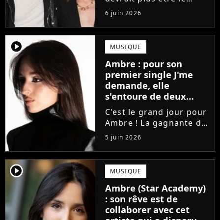
directeur de la Star
6 juin 2026
Academy lors de la
saison 2026. Et pour lui
succéder, c'est un
player2
MUSIQUE
ancien gagnant de
Ambre : pour son
l'émission de TF1 qui
premier single J'me
sera aujourd'hui...
demande, elle
s'entoure de deux
proches de Slimane
C'est le grand jour pour
Ambre ! La gagnante de
la Star Academy fait ses
5 juin 2026
premiers pas dans
l'industrie en publiant
J'me demande, un
player2
MUSIQUE
premier single que la
Ambre (Star Academy)
chanteuse a
: son rêve est de
confectionné avec...
collaborer avec cet