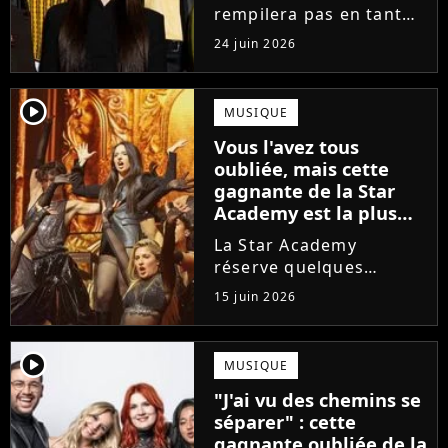
enfin sa réponse
rempilera pas en tant
que directeur de la
24 juin 2026
prochaine saison de la
Star Academy. Mais qui
prendra sa place ? Alors
player2
MUSIQUE
que son nom circule,
Vous l'avez tous
cet ancien gagnant de
oubliée, mais cette
l'émission...
gagnante de la Star
Academy est la plus
écoutée de l'histoire
La Star Academy
de l'émission !
réserve quelques
surprises. Cette
15 juin 2026
gagnante totalement
oubliée de l'émission
est aujourd'hui plus
player2
MUSIQUE
écoutée en streaming
"J'ai vu des chemins se
que Jenifer et Nolwenn
séparer" : cette
Leroy !
gagnante oubliée de la