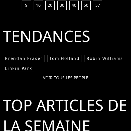
9
10
20
30
40
50
57
TENDANCES
Brendan Fraser
Tom Holland
Robin Williams
Linkin Park
VOIR TOUS LES PEOPLE
TOP ARTICLES DE
LA SEMAINE