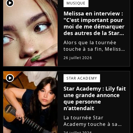
annoncé ne pas vouloir
player2
MUSIQUE
monter sur scène pour
Melissa en interview :
des raisons politiques.
"C'est important pour
Leur...
moi de me démarquer
des autres de la Star
Academy"
Alors que la tournée
touche à sa fin, Melissa
se confie en interview
26 juillet 2026
sur Volum sur la
création de son EP tout
va bien (j'crois), son
player2
STAR ACADEMY
envie de gommer
Star Academy : Lily fait
l'étiquette Star
une grande annonce
Academy, le jeu...
que personne
n'attendait
La tournée Star
Academy touche à sa
fin. Et bonne nouvelle :
24 juillet 2026