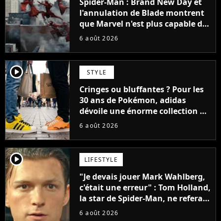
Spider-Man : Brand New Day et
l'annulation de Blade montrent
que Marvel n'est plus capable de
faire quoi que ce soit de simple
6 août 2026
player2
STYLE
Cringes ou bluffantes ? Pour les
30 ans de Pokémon, adidas
dévoile une énorme collection de
sneakers et je ne sais pas quoi en
6 août 2026
penser
player2
LIFESTYLE
"Je devais jouer Mark Wahlberg,
c'était une erreur" : Tom Holland,
la star de Spider-Man, ne referait
pas ce blockbuster
6 août 2026