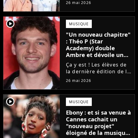
concert de la Star
26 mai 2026
Academy, annulé à la
dernière minute pour
des raisons de santé, ne
player2
MUSIQUE
sera finalement pas
"Un nouveau chapitre"
reprogrammé.
: Théo P (Star
Academy) double
Ambre et dévoile un
premier extrait de son
Ça y est ! Les élèves de
single
la dernière édition de la
Star Academy
26 mai 2026
commencent enfin à
publier leurs singles et
c'est Théo P qui sera le
player2
MUSIQUE
prochain à faire le
Ebony : et si sa venue à
grand saut. Découvrez
Cannes cachait un
un extrait...
"nouveau projet"
éloigné de la musique