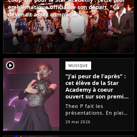
Laura Felpin, Harpo...
emblématique officialise son départ, "Ça
devenait assez compliqué"
3 juin 2026
player2
MUSIQUE
"J'ai peur de l'après" :
cet élève de la Star
Academy à coeur
ouvert sur son premier
single intime
Theo P fait les
présentations. En pleine
tournée, l'élève de la
29 mai 2026
Star Academy dévoile
son tout premier single.