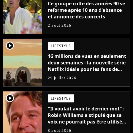
Ce groupe culte des années 90 se
reforme après 10 ans d'absence
et annonce des concerts
2 août 2026
player2
LIFESTYLE
16 millions de vues en seulement
deux semaines : la nouvelle série
Netflix idéale pour les fans de
Yellowstone
29 juillet 2026
player2
LIFESTYLE
"Il voulait avoir le dernier mot" :
Robin Williams a stipulé que sa
voix ne pourrait pas être utilisée
avant 2039, pourtant Disney
3 août 2026