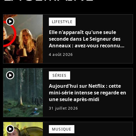
player2
LIFESTYLE
Elle n'apparaît qu'une seule
seconde dans Le Seigneur des
Anneaux : avez-vous reconnu
cette légende du cinéma dans la
4 août 2026
saga ?
player2
SÉRIES
Aujourd'hui sur Netflix : cette
mini-série intense se regarde en
une seule après-midi
31 juillet 2026
player2
MUSIQUE