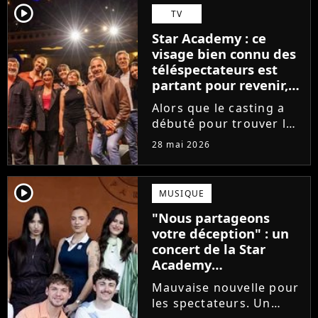
Avec Garçon solide, le
player2
TV
chanteur livre une
Star Academy : ce
facette plus fragile de
visage bien connu des
sa personnalité....
téléspectateurs est
partant pour revenir,
sauf que la place est
Alors que le casting a
déjà prise
débuté pour trouver les
prochains Pierre
28 mai 2026
Garnier, Marine ou
Ambre, une professeure
emblématique de la Star
player2
MUSIQUE
Academy se positionne
"Nous partageons
pour enseigner le chant
votre déception" : un
aux...
concert de la Star
Academy
définitivement annulé
Mauvaise nouvelle pour
les spectateurs. Un