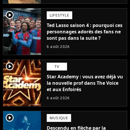
player2
LIFESTYLE
Ted Lasso saison 4 : pourquoi ces
personnages adorés des fans ne
sont pas dans la suite ?
6 août 2026
player2
TV
Star Academy : vous avez déjà vu
la nouvelle prof dans The Voice
et aux Enfoirés
6 août 2026
player2
MUSIQUE
Descendu en flèche par la