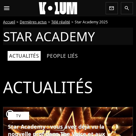
menu
newsletter
search
Accueil
Dernières actus
Télé réalité
Star Academy 2025
STAR ACADEMY
ACTUALITÉS
PEOPLE LIÉS
ACTUALITÉS
player2
TV
Star Academy : vous avez déjà vu la
nouvelle prof dans The Voice et aux