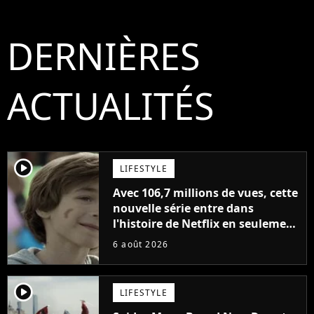
DERNIÈRES
ACTUALITÉS
player2
LIFESTYLE
Avec 106,7 millions de vues, cette
nouvelle série entre dans
l'histoire de Netflix en seulement
48 jours
6 août 2026
player2
LIFESTYLE