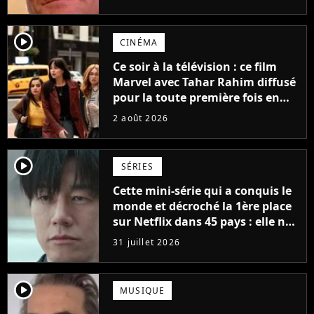
possède des enregistrements
inédits
player2
CINÉMA
Ce soir à la télévision : ce film
Marvel avec Tahar Rahim diffusé
pour la toute première fois en
France
2 août 2026
player2
SÉRIES
Cette mini-série qui a conquis le
monde et décroché la 1ère place
sur Netflix dans 45 pays : elle ne
compte que 10 épisodes et c'est
31 juillet 2026
un phénomène mondial
player2
MUSIQUE