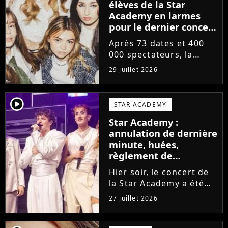
élèves de la Star
Academy en larmes
pour le dernier concert
de la tournée
Après 73 dates et 400
000 spectateurs, la
tournée de la Star
29 juillet 2026
Academy vient de se
terminer dans les
larmes. Sur les réseaux
player2
STAR ACADEMY
sociaux, les élèves
Star Academy :
adressent un dernier
annulation de dernière
message au public...
minute, huées,
règlement de
comptes... Que s'est-il
Hier soir, le concert de
passé au concert de
la Star Academy a été
Bayonne hier soir ?
mouvementé. Quelques
27 juillet 2026
minutes avant le show,
trois élèves ont