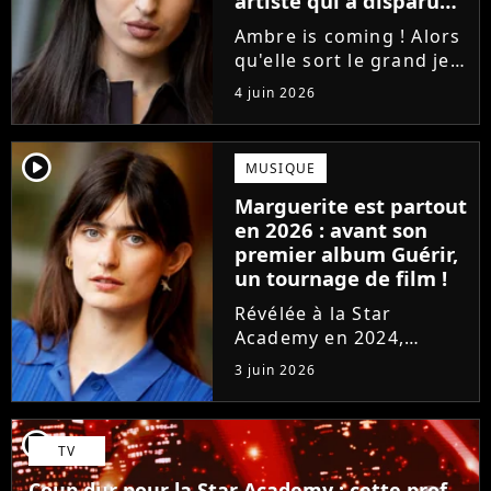
artiste qui a disparu
des radars, "c'est un
Ambre is coming ! Alors
génie"
qu'elle sort le grand jeu
cette semaine en
4 juin 2026
publiant son premier
single J'me demande, la
gagnante de la Star
player2
MUSIQUE
Academy affiche
Marguerite est partout
clairement ses
en 2026 : avant son
ambitions. Son rêve...
premier album Guérir,
un tournage de film !
Révélée à la Star
Academy en 2024,
Marguerite officialise
3 juin 2026
l'arrivée pour l'automne
de son premier album
Guérir. En parallèle, la
player2
TV
chanteuse et
comédienne rejoindra
Coup dur pour la Star Academy : cette prof