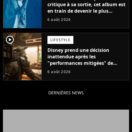
critique à sa sortie, cet album est
en train de devenir le plus
populaire de son auteur
6 août 2026
player2
LIFESTYLE
Disney prend une décision
inattendue après les
"performances mitigées" de
Vaiana et The Mandalorian &
6 août 2026
Grogu au box-office
DERNIÈRES NEWS