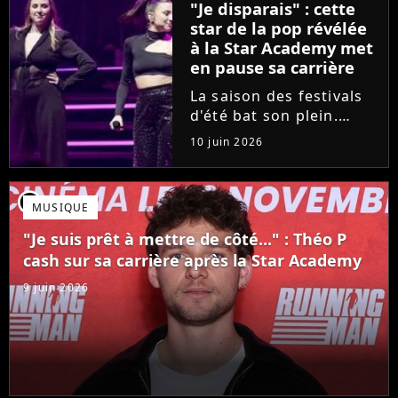
"Je disparais" : cette
son univers à travers...
star de la pop révélée
à la Star Academy met
en pause sa carrière
La saison des festivals
d'été bat son plein.
Avant sa venue à
10 juin 2026
Solidays ou aux
Francofolies, cette
chanteuse phare de la
player2
MUSIQUE
pop francophone fait
une annonce de taille :
"Je suis prêt à mettre de côté..." : Théo P
une fois sa tournée...
cash sur sa carrière après la Star Academy
9 juin 2026