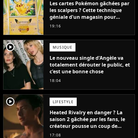
Les cartes Pokémon gâchées par
les scalpers ? Cette technique
géniale d'un magasin pour
ruiner les revendeurs
19:16
player2
MUSIQUE
Le nouveau single d'Angèle va
totalement dérouter le public, et
c'est une bonne chose
18:04
player2
LIFESTYLE
Heated Rivalry en danger ? La
saison 2 gâchée par les fans, le
créateur pousse un coup de
gueule
17:08