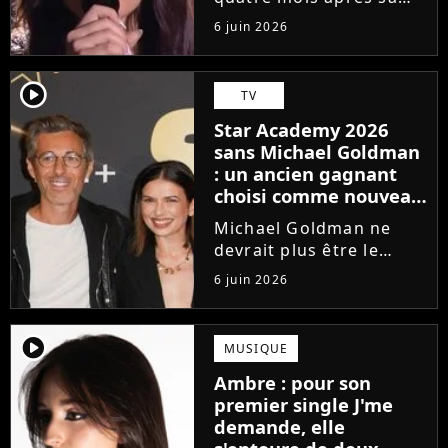
victoire à la Star
6 juin 2026
Academy, Ambre a
dévoilé J'me demande,
son premier single. Une
player2
TV
chanson arrivée
Star Academy 2026
tardivement vis-à-vis
sans Michael Goldman
des carrières...
: un ancien gagnant
choisi comme nouveau
directeur ?
Michael Goldman ne
devrait plus être le
directeur de la Star
6 juin 2026
Academy lors de la
saison 2026. Et pour lui
succéder, c'est un
player2
MUSIQUE
ancien gagnant de
Ambre : pour son
l'émission de TF1 qui
premier single J'me
sera aujourd'hui...
demande, elle