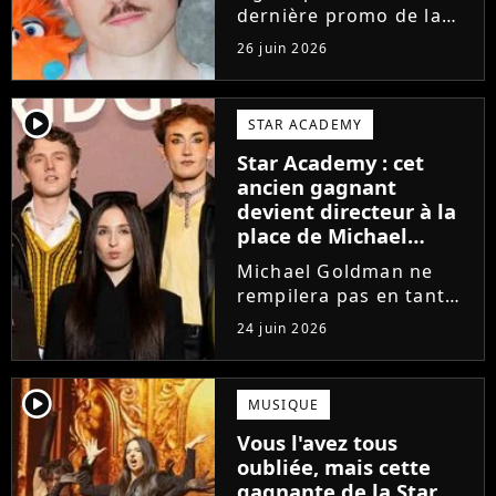
dernière promo de la
Star Academy, Léo se
26 juin 2026
lance enfin. Sous le nom
de scène Lowey, l'artiste
de 25 ans dévoile un
player2
STAR ACADEMY
premier EP énergique et
Star Academy : cet
très prometteur
ancien gagnant
nommé...
devient directeur à la
place de Michael
Goldman ? Il donne
Michael Goldman ne
enfin sa réponse
rempilera pas en tant
que directeur de la
24 juin 2026
prochaine saison de la
Star Academy. Mais qui
prendra sa place ? Alors
player2
MUSIQUE
que son nom circule,
Vous l'avez tous
cet ancien gagnant de
oubliée, mais cette
l'émission...
gagnante de la Star