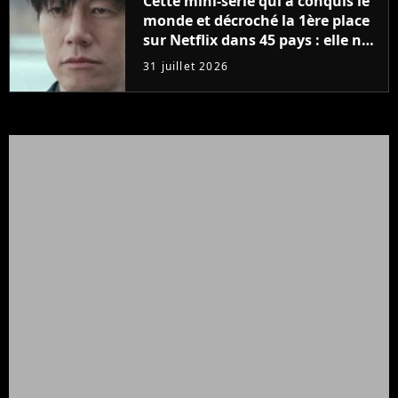
Cette mini-série qui a conquis le
monde et décroché la 1ère place
sur Netflix dans 45 pays : elle ne
compte que 10 épisodes et c'est
31 juillet 2026
un phénomène mondial