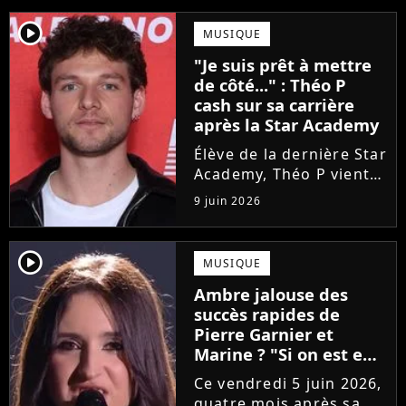
player2
MUSIQUE
"Je suis prêt à mettre
de côté..." : Théo P
cash sur sa carrière
après la Star Academy
Élève de la dernière Star
Academy, Théo P vient
de sortir son premier
9 juin 2026
single Garçon solide. En
interview, l'ancien
candidat se livre à
player2
MUSIQUE
coeur ouvert sur
Ambre jalouse des
l'avenir incertain dans
succès rapides de
le milieu...
Pierre Garnier et
Marine ? "Si on est en
compétition..."
Ce vendredi 5 juin 2026,
quatre mois après sa