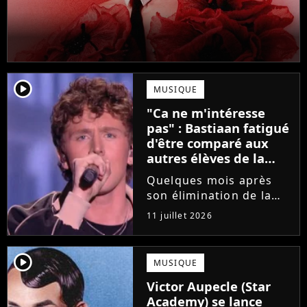
player2
MUSIQUE
"Ca ne m'intéresse
pas" : Bastiaan fatigué
d'être comparé aux
autres élèves de la
Star Academy
Quelques mois après
son élimination de la
Star Academy, Bastiaan
11 juillet 2026
tente de lancer sa
carrière dans la
musique. Et pour ça, le
player2
MUSIQUE
chanteur a récemment
Victor Aupecle (Star
dévoilé "Château", son
Academy) se lance
premier single....