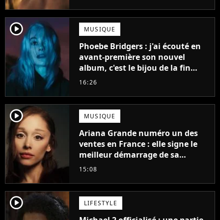
player2
MUSIQUE
Phoebe Bridgers : j'ai écouté en
avant-première son nouvel
album, c'est le bijou de la fin
d'été
16:26
player2
MUSIQUE
Ariana Grande numéro un des
ventes en France : elle signe le
meilleur démarrage de sa
carrière avec son album Petal
15:08
player2
LIFESTYLE
Michael 2 officialisé : une partie