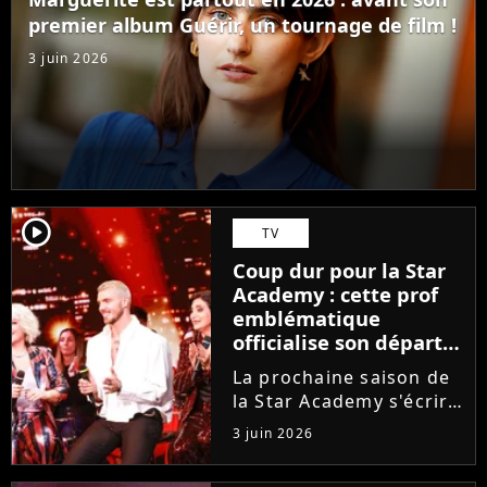
ambitions. Son rêve...
premier album Guérir, un tournage de film !
3 juin 2026
player2
TV
Coup dur pour la Star
Academy : cette prof
emblématique
officialise son départ,
"Ça devenait assez
La prochaine saison de
compliqué"
la Star Academy s'écrira
avec une nouvelle
3 juin 2026
recrue dans ses rangs.
Coach d'expression