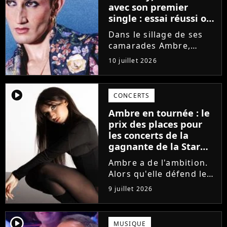
avec son premier
single : essai réussi ou
manqué ? Voici notre
Dans le sillage de ses
avis !
camarades Ambre,
Bastiaan ou Melissa,
10 juillet 2026
Victor Aupecle lance
son projet musical ce
vendredi 10 juillet avec
player2
CONCERTS
la parution du single Je
Ambre en tournée : le
fais de mon mieux. Le
prix des places pour
demi-finaliste...
les concerts de la
gagnante de la Star
Academy !
Ambre a de l'ambition.
Alors qu'elle défend le
single J'me demande et
9 juillet 2026
qu'elle prépare son
premier album, la
gagnante de la dernière
player2
MUSIQUE