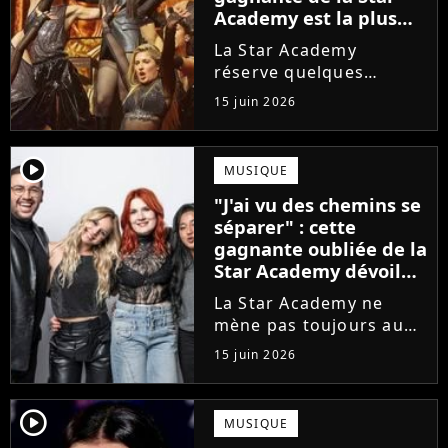
Academy est la plus
écoutée de l'histoire
La Star Academy
de l'émission !
réserve quelques
surprises. Cette
15 juin 2026
gagnante totalement
oubliée de l'émission
est aujourd'hui plus
player2
MUSIQUE
écoutée en streaming
"J'ai vu des chemins se
que Jenifer et Nolwenn
séparer" : cette
Leroy !
gagnante oubliée de la
Star Academy dévoile
l'envers du décor du
La Star Academy ne
métier
mène pas toujours au
succès. Après l'échec de
15 juin 2026
son premier album,
Anisha Jo, gagnante de
la Star Academy 2022, a
player2
MUSIQUE
vu beaucoup de portes