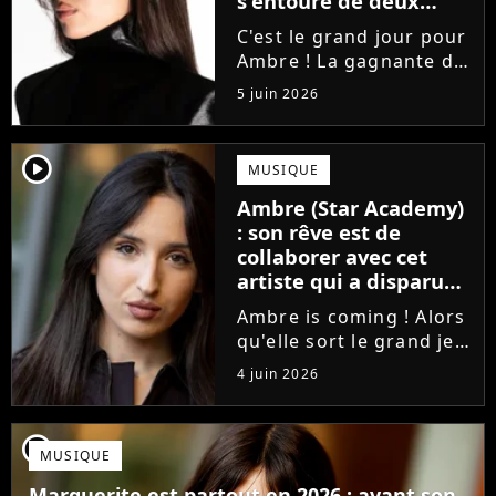
s'entoure de deux
proches de Slimane
C'est le grand jour pour
Ambre ! La gagnante de
la Star Academy fait ses
5 juin 2026
premiers pas dans
l'industrie en publiant
J'me demande, un
player2
MUSIQUE
premier single que la
Ambre (Star Academy)
chanteuse a
: son rêve est de
confectionné avec...
collaborer avec cet
artiste qui a disparu
des radars, "c'est un
Ambre is coming ! Alors
génie"
qu'elle sort le grand jeu
cette semaine en
4 juin 2026
publiant son premier
single J'me demande, la
gagnante de la Star
player2
MUSIQUE
Academy affiche
clairement ses
Marguerite est partout en 2026 : avant son