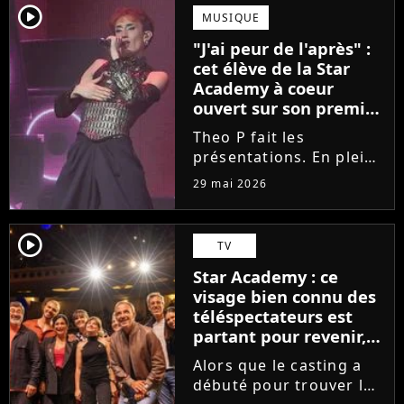
scénique de l'émission,
player2
MUSIQUE
Marlène Schaff ne
"J'ai peur de l'après" :
rempilera pas à la table
cet élève de la Star
des professeurs...
Academy à coeur
ouvert sur son premier
single intime
Theo P fait les
présentations. En pleine
tournée, l'élève de la
29 mai 2026
Star Academy dévoile
son tout premier single.
Avec Garçon solide, le
player2
TV
chanteur livre une
Star Academy : ce
facette plus fragile de
visage bien connu des
sa personnalité....
téléspectateurs est
partant pour revenir,
sauf que la place est
Alors que le casting a
déjà prise
débuté pour trouver les