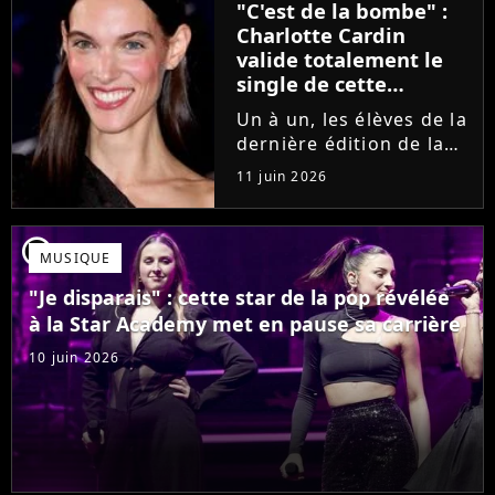
"C'est de la bombe" :
se fermer. Sur
Charlotte Cardin
Instagram, elle...
valide totalement le
single de cette
ancienne élève de la
Un à un, les élèves de la
Star Academy
dernière édition de la
Star Academy se font
11 juin 2026
une place dans le nid.
Dans le sillage d'Ambre,
c'est au tour de Lily
player2
MUSIQUE
Campa de présenter
son univers à travers...
"Je disparais" : cette star de la pop révélée
à la Star Academy met en pause sa carrière
10 juin 2026