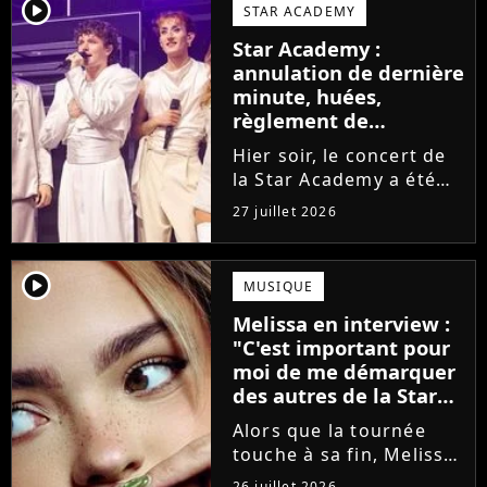
larmes. Sur les réseaux
player2
STAR ACADEMY
sociaux, les élèves
Star Academy :
adressent un dernier
annulation de dernière
message au public...
minute, huées,
règlement de
comptes... Que s'est-il
Hier soir, le concert de
passé au concert de
la Star Academy a été
Bayonne hier soir ?
mouvementé. Quelques
27 juillet 2026
minutes avant le show,
trois élèves ont
annoncé ne pas vouloir
player2
MUSIQUE
monter sur scène pour
Melissa en interview :
des raisons politiques.
"C'est important pour
Leur...
moi de me démarquer
des autres de la Star
Academy"
Alors que la tournée
touche à sa fin, Melissa
se confie en interview
26 juillet 2026