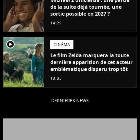
de la suite déjà tournée, une
sortie possible en 2027 ?
14:29
player2
CINÉMA
Le film Zelda marquera la toute
dernière apparition de cet acteur
emblématique disparu trop tôt
13:35
DERNIÈRES NEWS