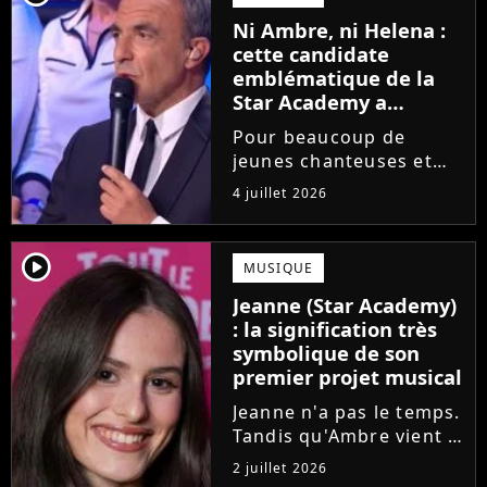
saison de la Star
Ni Ambre, ni Helena :
Academy annonce les
cette candidate
dates de sa...
emblématique de la
Star Academy a
souffert après
Pour beaucoup de
l'émission, "J'étais
jeunes chanteuses et
traitée de potiche"
chanteurs, la Star
4 juillet 2026
Academy est un rêve.
Mais comme l'a rappelé
une ancienne gagnante,
player2
MUSIQUE
l'émission de TF1 n'est
Jeanne (Star Academy)
pas toujours simple à
: la signification très
vivre.
symbolique de son
premier projet musical
Jeanne n'a pas le temps.
Tandis qu'Ambre vient à
peine de dévoiler son
2 juillet 2026
premier single, l'ex-