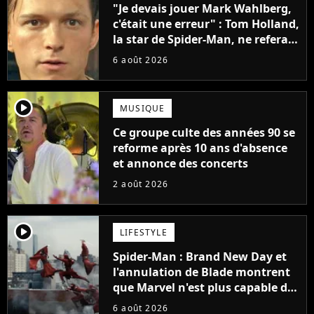
"Je devais jouer Mark Wahlberg,
c'était une erreur" : Tom Holland,
la star de Spider-Man, ne referait
pas ce blockbuster
6 août 2026
player2
MUSIQUE
Ce groupe culte des années 90 se
reforme après 10 ans d'absence
et annonce des concerts
2 août 2026
player2
LIFESTYLE
Spider-Man : Brand New Day et
l'annulation de Blade montrent
que Marvel n'est plus capable de
faire quoi que ce soit de simple
6 août 2026