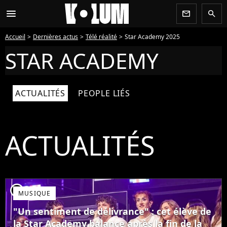
menu
newsletter
search
Accueil
Dernières actus
Télé réalité
Star Academy 2025
STAR ACADEMY
ACTUALITÉS
PEOPLE LIÉS
ACTUALITÉS
player2
MUSIQUE
"Un sentiment de délivrance" : cet élève de
la Star Academy balance après la fin de la