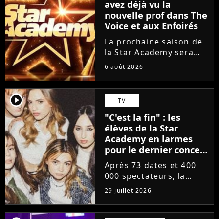
avez déjà vu la
nouvelle prof dans The
Voice et aux Enfoirés
La prochaine saison de
la Star Academy sera
incarnée par une
6 août 2026
nouvelle génération de
professeurs après les
départs annoncés de
player2
TV
Michael Goldman, Lucie
"C'est la fin" : les
Bernardoni et Marlène
élèves de la Star
Schaff. La...
Academy en larmes
pour le dernier concert
de la tournée
Après 73 dates et 400
000 spectateurs, la
tournée de la Star
29 juillet 2026
Academy vient de se
terminer dans les