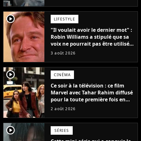
player2
LIFESTYLE
"Il voulait avoir le dernier mot" :
Robin Williams a stipulé que sa
voix ne pourrait pas être utilisée
avant 2039, pourtant Disney
3 août 2026
possède des enregistrements
inédits
player2
CINÉMA
Ce soir à la télévision : ce film
Marvel avec Tahar Rahim diffusé
pour la toute première fois en
France
2 août 2026
player2
SÉRIES