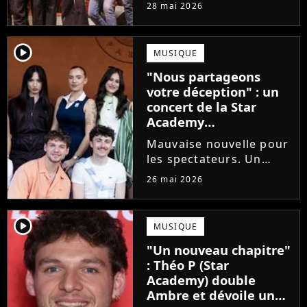
prochains Pierre
28 mai 2026
Garnier, Marine ou
Ambre, une professeure
emblématique de la Star
player2
MUSIQUE
Academy se positionne
"Nous partageons
pour enseigner le chant
votre déception" : un
aux...
concert de la Star
Academy
définitivement annulé
Mauvaise nouvelle pour
les spectateurs. Un
concert de la Star
26 mai 2026
Academy, annulé à la
dernière minute pour
des raisons de santé, ne
player2
MUSIQUE
sera finalement pas
"Un nouveau chapitre"
reprogrammé.
: Théo P (Star
Academy) double
Ambre et dévoile un