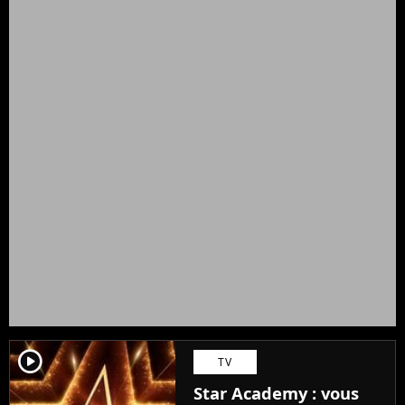
player2
TV
Star Academy : vous