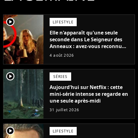
player2
LIFESTYLE
Elle n'apparaît qu'une seule
seconde dans Le Seigneur des
Anneaux : avez-vous reconnu
cette légende du cinéma dans la
4 août 2026
saga ?
player2
SÉRIES
Aujourd'hui sur Netflix : cette
mini-série intense se regarde en
une seule après-midi
31 juillet 2026
player2
LIFESTYLE