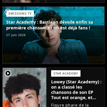
candidate de la Star
Academy s'apprête à
player2
EMISSIONS TV
sortir un troisième titre
(Les règles) et vient...
Star Academy : Bastiaan dévoile enfin sa
première chanson, et on est déjà fans !
27 juin 2026
player2
STAR ACADEMY
Lowey (Star Academy) :
on a classé les
chansons de son EP
Tout est orange, et
voici la meilleure !
Figure phare de la