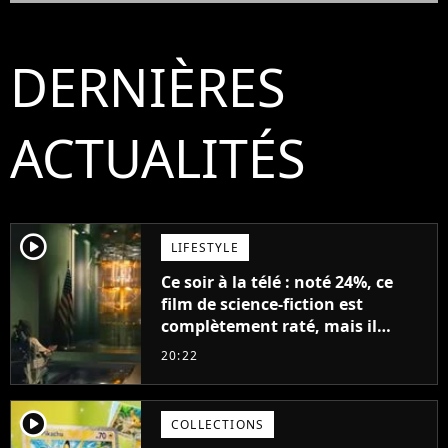
DERNIÈRES
ACTUALITÉS
player2
LIFESTYLE
Ce soir à la télé : noté 24%, ce
film de science-fiction est
complètement raté, mais il
aurait pu être encore pire à
20:22
cause de son acteur
player2
COLLECTIONS