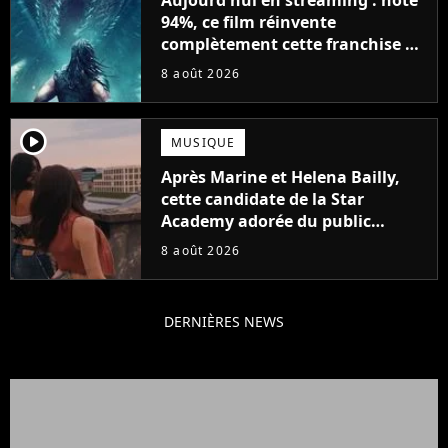
94%, ce film réinvente
complètement cette franchise de
science-fiction vieille de 40 ans
8 août 2026
player2
MUSIQUE
Après Marine et Helena Bailly,
cette candidate de la Star
Academy adorée du public
annonce son premier album,
8 août 2026
"C'est tellement puissant"
DERNIÈRES NEWS