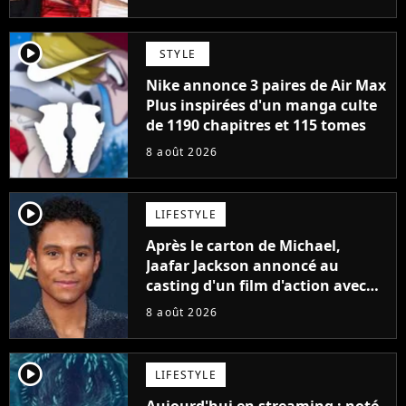
player2
STYLE
Nike annonce 3 paires de Air Max
Plus inspirées d'un manga culte
de 1190 chapitres et 115 tomes
8 août 2026
player2
LIFESTYLE
Après le carton de Michael,
Jaafar Jackson annoncé au
casting d'un film d'action avec
Will Smith
8 août 2026
player2
LIFESTYLE
Aujourd'hui en streaming : noté