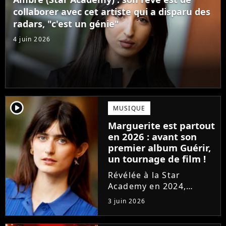
confectionné avec...
collaborer avec cet artiste qui a disparu des
radars, "c'est un génie"
4 juin 2026
player2
MUSIQUE
Marguerite est partout
en 2026 : avant son
premier album Guérir,
un tournage de film !
Révélée à la Star
Academy en 2024,
Marguerite officialise
3 juin 2026
l'arrivée pour l'automne
de son premier album