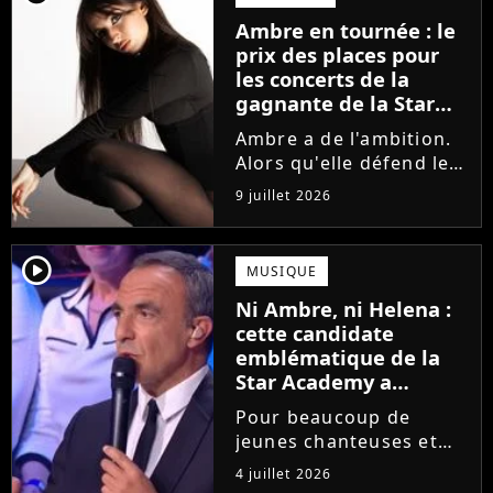
la parution du single Je
Ambre en tournée : le
fais de mon mieux. Le
prix des places pour
demi-finaliste...
les concerts de la
gagnante de la Star
Academy !
Ambre a de l'ambition.
Alors qu'elle défend le
single J'me demande et
9 juillet 2026
qu'elle prépare son
premier album, la
gagnante de la dernière
player2
MUSIQUE
saison de la Star
Ni Ambre, ni Helena :
Academy annonce les
cette candidate
dates de sa...
emblématique de la
Star Academy a
souffert après
Pour beaucoup de
l'émission, "J'étais
jeunes chanteuses et
traitée de potiche"
chanteurs, la Star
4 juillet 2026
Academy est un rêve.