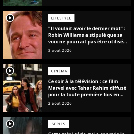
player2
LIFESTYLE
"Il voulait avoir le dernier mot" :
Robin Williams a stipulé que sa
voix ne pourrait pas être utilisée
avant 2039, pourtant Disney
3 août 2026
possède des enregistrements
inédits
player2
CINÉMA
Ce soir à la télévision : ce film
Marvel avec Tahar Rahim diffusé
pour la toute première fois en
France
2 août 2026
player2
SÉRIES