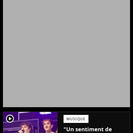
player2
MUSIQUE
"Un sentiment de