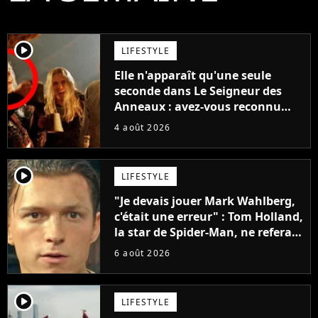
player2
LIFESTYLE
Elle n'apparaît qu'une seule
seconde dans Le Seigneur des
Anneaux : avez-vous reconnu
cette légende du cinéma dans la
4 août 2026
saga ?
player2
LIFESTYLE
"Je devais jouer Mark Wahlberg,
c'était une erreur" : Tom Holland,
la star de Spider-Man, ne referait
pas ce blockbuster
6 août 2026
player2
LIFESTYLE