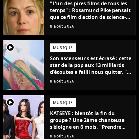
"L'un des pires films de tous les
temps" : Rosamund Pike pensait
que ce film d'action de science-
fiction avec Dwayne Johnson
8 août 2026
mettrait fin à sa carrière
player2
MUSIQUE
Son ascenseur s'est écrasé : cette
star de la pop aux 13 milliards
d'écoutes a failli nous quitter, "Je
pensais ne plus jamais chanter"
8 août 2026
player2
MUSIQUE
KATSEYE : bientôt la fin du
groupe ? Une 2ème chanteuse
s'éloigne en 6 mois, "Prendre
cette décision n’a pas été facile"
8 août 2026