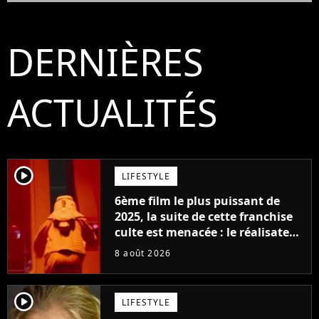
DERNIÈRES
ACTUALITÉS
player2
LIFESTYLE
6ème film le plus puissant de
2025, la suite de cette franchise
culte est menacée : le réalisateur
claque la porte pour "différends
8 août 2026
créatifs"
player2
LIFESTYLE