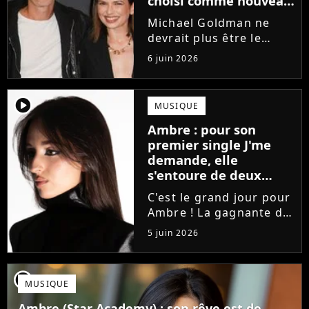
choisi comme nouveau
directeur ?
Michael Goldman ne
devrait plus être le
directeur de la Star
6 juin 2026
Academy lors de la
saison 2026. Et pour lui
succéder, c'est un
player2
MUSIQUE
ancien gagnant de
Ambre : pour son
l'émission de TF1 qui
premier single J'me
sera aujourd'hui...
demande, elle
s'entoure de deux
proches de Slimane
C'est le grand jour pour
Ambre ! La gagnante de
la Star Academy fait ses
5 juin 2026
premiers pas dans
l'industrie en publiant
J'me demande, un
player2
MUSIQUE
premier single que la
chanteuse a
Ambre (Star Academy) : son rêve est de