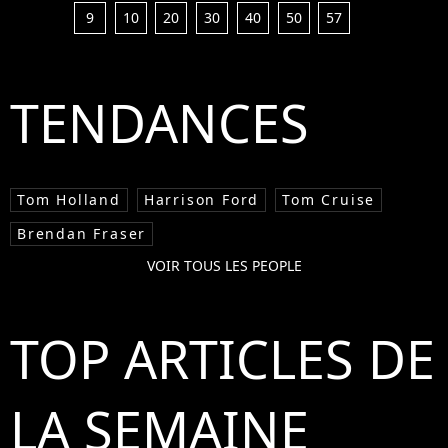
9
10
20
30
40
50
57
TENDANCES
Tom Holland
Harrison Ford
Tom Cruise
Brendan Fraser
VOIR TOUS LES PEOPLE
TOP ARTICLES DE
LA SEMAINE