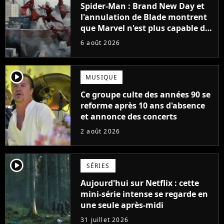
Spider-Man : Brand New Day et
l'annulation de Blade montrent
que Marvel n'est plus capable de
faire quoi que ce soit de simple
6 août 2026
player2
MUSIQUE
Ce groupe culte des années 90 se
reforme après 10 ans d'absence
et annonce des concerts
2 août 2026
player2
SÉRIES
Aujourd'hui sur Netflix : cette
mini-série intense se regarde en
une seule après-midi
31 juillet 2026