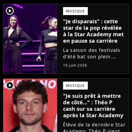
player2
MUSIQUE
"Je disparais" : cette
star de la pop révélée
à la Star Academy met
en pause sa carrière
La saison des festivals
d'été bat son plein.
Avant sa venue à
10 juin 2026
Solidays ou aux
Francofolies, cette
chanteuse phare de la
player2
MUSIQUE
pop francophone fait
"Je suis prêt à mettre
une annonce de taille :
de côté..." : Théo P
une fois sa tournée...
cash sur sa carrière
après la Star Academy
Élève de la dernière Star
Academy, Théo P vient