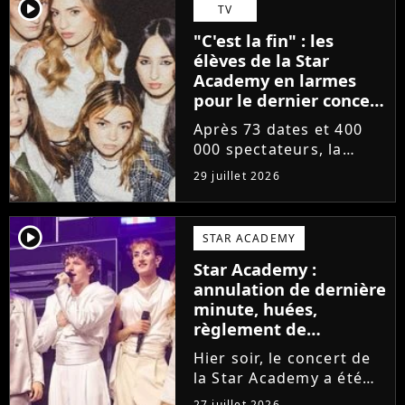
départs annoncés de
player2
TV
Michael Goldman, Lucie
"C'est la fin" : les
Bernardoni et Marlène
élèves de la Star
Schaff. La...
Academy en larmes
pour le dernier concert
de la tournée
Après 73 dates et 400
000 spectateurs, la
tournée de la Star
29 juillet 2026
Academy vient de se
terminer dans les
larmes. Sur les réseaux
player2
STAR ACADEMY
sociaux, les élèves
Star Academy :
adressent un dernier
annulation de dernière
message au public...
minute, huées,
règlement de
comptes... Que s'est-il
Hier soir, le concert de
passé au concert de
la Star Academy a été
Bayonne hier soir ?
mouvementé. Quelques
27 juillet 2026