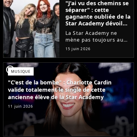
"J'ai vu des chemins se
que Jenifer et Nolwenn
séparer" : cette
Leroy !
gagnante oubliée de la
Star Academy dévoile
l'envers du décor du
La Star Academy ne
métier
mène pas toujours au
succès. Après l'échec de
15 juin 2026
son premier album,
Anisha Jo, gagnante de
la Star Academy 2022, a
player2
MUSIQUE
vu beaucoup de portes
se fermer. Sur
"C'est de la bombe" : Charlotte Cardin
Instagram, elle...
valide totalement le single de cette
ancienne élève de la Star Academy
11 juin 2026