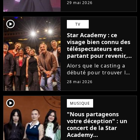
tournée, l'élève de la
29 mai 2026
Star Academy dévoile
son tout premier single.
Avec Garçon solide, le
player2
TV
chanteur livre une
Star Academy : ce
facette plus fragile de
visage bien connu des
sa personnalité....
téléspectateurs est
partant pour revenir,
sauf que la place est
Alors que le casting a
déjà prise
débuté pour trouver les
prochains Pierre
28 mai 2026
Garnier, Marine ou
Ambre, une professeure
emblématique de la Star
player2
MUSIQUE
Academy se positionne
"Nous partageons
pour enseigner le chant
votre déception" : un
aux...
concert de la Star
Academy