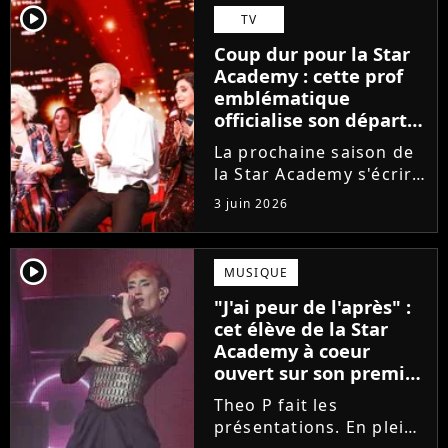
Guérir. En parallèle, la
player2
TV
chanteuse et
Coup dur pour la Star
comédienne rejoindra
Academy : cette prof
Laura Felpin, Harpo...
emblématique
officialise son départ,
"Ça devenait assez
La prochaine saison de
compliqué"
la Star Academy s'écrira
avec une nouvelle
3 juin 2026
recrue dans ses rangs.
Coach d'expression
scénique de l'émission,
player2
MUSIQUE
Marlène Schaff ne
"J'ai peur de l'après" :
rempilera pas à la table
cet élève de la Star
des professeurs...
Academy à coeur
ouvert sur son premier
single intime
Theo P fait les
présentations. En pleine