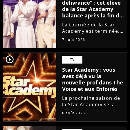
délivrance" : cet élève
de la Star Academy
balance après la fin de
la tournée
La tournée de la Star
Academy est terminée.
L'occasion pour les
7 août 2026
élèves de vaquer à leurs
projets solos. En
parallèle, cet élève sort
player2
TV
du silence et se dit
Star Academy : vous
soulagé de ne plus être
avez déjà vu la
sur...
nouvelle prof dans The
Voice et aux Enfoirés
La prochaine saison de
la Star Academy sera
incarnée par une
6 août 2026
nouvelle génération de
professeurs après les