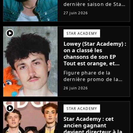
dernière saison de Star
Academy, Bastiaan fait
27 juin 2026
enfin les présentations
en musique. Découvrez
son premier single
player2
STAR ACADEMY
Château, très Troye
Lowey (Star Academy) :
Sivan dans l'esprit, et
on a classé les
son...
chansons de son EP
Tout est orange, et
voici la meilleure !
Figure phare de la
dernière promo de la
Star Academy, Léo se
26 juin 2026
lance enfin. Sous le nom
de scène Lowey, l'artiste
de 25 ans dévoile un
player2
STAR ACADEMY
premier EP énergique et
Star Academy : cet
très prometteur
ancien gagnant
nommé...
devient directeur à la