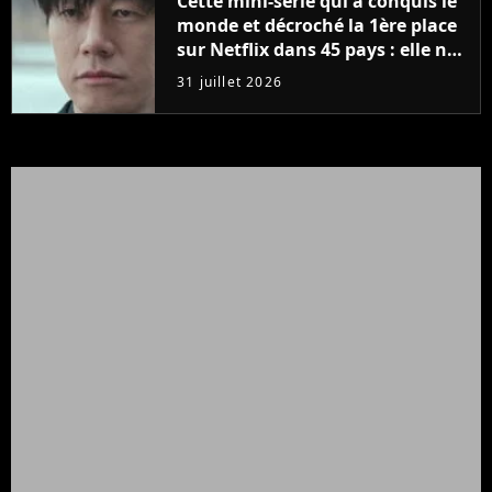
Cette mini-série qui a conquis le
monde et décroché la 1ère place
sur Netflix dans 45 pays : elle ne
compte que 10 épisodes et c'est
31 juillet 2026
un phénomène mondial