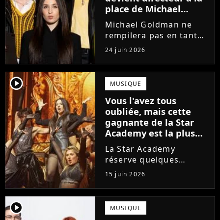
place de Michael
Goldman ? Il donne
Michael Goldman ne
enfin sa réponse
rempilera pas en tant
que directeur de la
24 juin 2026
prochaine saison de la
Star Academy. Mais qui
prendra sa place ? Alors
player2
MUSIQUE
que son nom circule,
Vous l'avez tous
cet ancien gagnant de
oubliée, mais cette
l'émission...
gagnante de la Star
Academy est la plus
écoutée de l'histoire
La Star Academy
de l'émission !
réserve quelques
surprises. Cette
15 juin 2026
gagnante totalement
oubliée de l'émission
est aujourd'hui plus
player2
MUSIQUE
écoutée en streaming