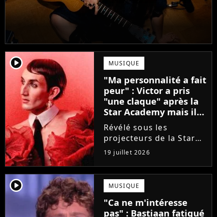
player2
MUSIQUE
"Ma personnalité a fait
peur" : Victor a pris
"une claque" après la
Star Academy mais il
en est ressorti plus
Révélé sous les
fort (interview)
projecteurs de la Star
Academy, Victor a fait
19 juillet 2026
face à la réalité brutale
de l'industrie musicale
après sa sortie de
player2
MUSIQUE
l'émission. Face à des
"Ca ne m'intéresse
maisons de disques
pas" : Bastiaan fatigué
frileuses,...