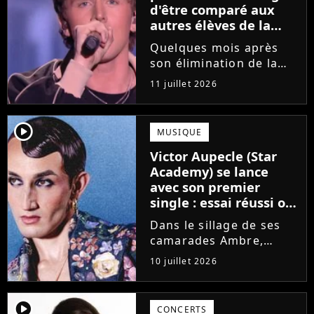
d'être comparé aux
autres élèves de la
Star Academy
Quelques mois après
son élimination de la
Star Academy, Bastiaan
11 juillet 2026
tente de lancer sa
carrière dans la
musique. Et pour ça, le
player2
MUSIQUE
chanteur a récemment
Victor Aupecle (Star
dévoilé "Château", son
Academy) se lance
premier single....
avec son premier
single : essai réussi ou
manqué ? Voici notre
Dans le sillage de ses
avis !
camarades Ambre,
Bastiaan ou Melissa,
10 juillet 2026
Victor Aupecle lance
son projet musical ce
vendredi 10 juillet avec
player2
CONCERTS