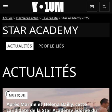
menu
newsletter
search
Accueil
Dernières actus
Télé réalité
Star Academy 2025
STAR ACADEMY
ACTUALITÉS
PEOPLE LIÉS
ACTUALITÉS
player2
MUSIQUE
Après Marine et Helena Bailly, cette
candidate de la Star Academy adorée du