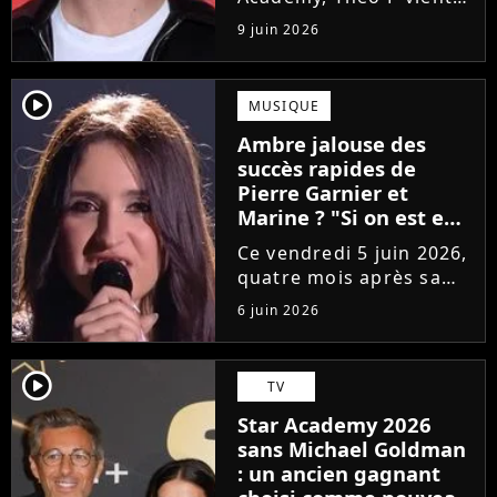
de sortir son premier
9 juin 2026
single Garçon solide. En
interview, l'ancien
candidat se livre à
player2
MUSIQUE
coeur ouvert sur
Ambre jalouse des
l'avenir incertain dans
succès rapides de
le milieu...
Pierre Garnier et
Marine ? "Si on est en
compétition..."
Ce vendredi 5 juin 2026,
quatre mois après sa
victoire à la Star
6 juin 2026
Academy, Ambre a
dévoilé J'me demande,
son premier single. Une
player2
TV
chanson arrivée
Star Academy 2026
tardivement vis-à-vis
sans Michael Goldman
des carrières...
: un ancien gagnant