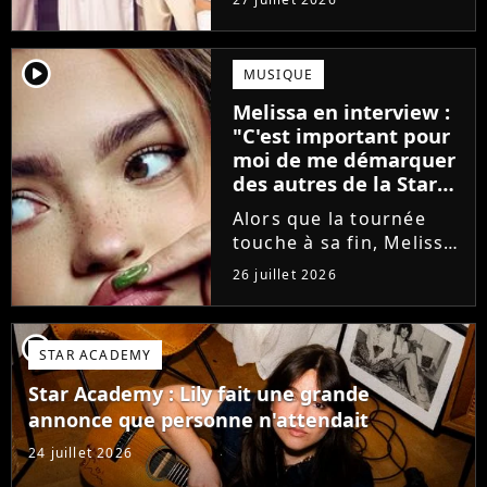
minutes avant le show,
trois élèves ont
annoncé ne pas vouloir
player2
MUSIQUE
monter sur scène pour
Melissa en interview :
des raisons politiques.
"C'est important pour
Leur...
moi de me démarquer
des autres de la Star
Academy"
Alors que la tournée
touche à sa fin, Melissa
se confie en interview
26 juillet 2026
sur Volum sur la
création de son EP tout
va bien (j'crois), son
player2
STAR ACADEMY
envie de gommer
l'étiquette Star
Star Academy : Lily fait une grande
Academy, le jeu...
annonce que personne n'attendait
24 juillet 2026