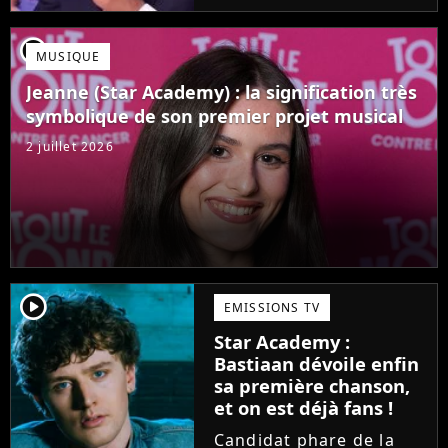
Mais comme l'a rappelé
une ancienne gagnante,
player2
MUSIQUE
l'émission de TF1 n'est
pas toujours simple à
Jeanne (Star Academy) : la signification très
vivre.
symbolique de son premier projet musical
2 juillet 2026
player2
EMISSIONS TV
Star Academy :
Bastiaan dévoile enfin
sa première chanson,
et on est déjà fans !
Candidat phare de la