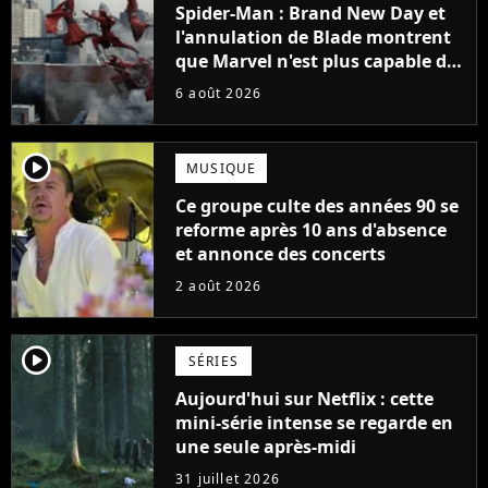
Spider-Man : Brand New Day et
l'annulation de Blade montrent
que Marvel n'est plus capable de
faire quoi que ce soit de simple
6 août 2026
player2
MUSIQUE
Ce groupe culte des années 90 se
reforme après 10 ans d'absence
et annonce des concerts
2 août 2026
player2
SÉRIES
Aujourd'hui sur Netflix : cette
mini-série intense se regarde en
une seule après-midi
31 juillet 2026