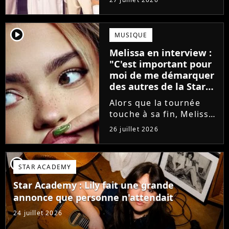
minutes avant le show,
trois élèves ont
annoncé ne pas vouloir
player2
MUSIQUE
monter sur scène pour
Melissa en interview :
des raisons politiques.
"C'est important pour
Leur...
moi de me démarquer
des autres de la Star
Academy"
Alors que la tournée
touche à sa fin, Melissa
se confie en interview
26 juillet 2026
sur Volum sur la
création de son EP tout
va bien (j'crois), son
player2
STAR ACADEMY
envie de gommer
l'étiquette Star
Star Academy : Lily fait une grande
Academy, le jeu...
annonce que personne n'attendait
24 juillet 2026