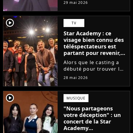
tournée, l'élève de la
29 mai 2026
Star Academy dévoile
son tout premier single.
Avec Garçon solide, le
player2
TV
chanteur livre une
Star Academy : ce
facette plus fragile de
visage bien connu des
sa personnalité....
téléspectateurs est
partant pour revenir,
sauf que la place est
Alors que le casting a
déjà prise
débuté pour trouver les
prochains Pierre
28 mai 2026
Garnier, Marine ou
Ambre, une professeure
emblématique de la Star
player2
MUSIQUE
Academy se positionne
"Nous partageons
pour enseigner le chant
votre déception" : un
aux...
concert de la Star
Academy