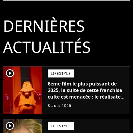
DERNIÈRES
ACTUALITÉS
player2
LIFESTYLE
6ème film le plus puissant de
2025, la suite de cette franchise
culte est menacée : le réalisateur
claque la porte pour "différends
8 août 2026
créatifs"
player2
LIFESTYLE