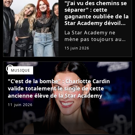
"J'ai vu des chemins se
que Jenifer et Nolwenn
séparer" : cette
Leroy !
gagnante oubliée de la
Star Academy dévoile
l'envers du décor du
La Star Academy ne
métier
mène pas toujours au
succès. Après l'échec de
15 juin 2026
son premier album,
Anisha Jo, gagnante de
la Star Academy 2022, a
player2
MUSIQUE
vu beaucoup de portes
se fermer. Sur
"C'est de la bombe" : Charlotte Cardin
Instagram, elle...
valide totalement le single de cette
ancienne élève de la Star Academy
11 juin 2026