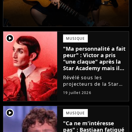
player2
MUSIQUE
"Ma personnalité a fait
peur" : Victor a pris
"une claque" après la
Star Academy mais il
en est ressorti plus
Révélé sous les
fort (interview)
projecteurs de la Star
Academy, Victor a fait
19 juillet 2026
face à la réalité brutale
de l'industrie musicale
après sa sortie de
player2
MUSIQUE
l'émission. Face à des
"Ca ne m'intéresse
maisons de disques
pas" : Bastiaan fatigué
frileuses,...