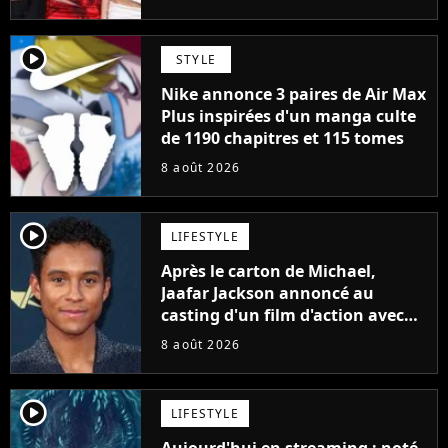
player2
STYLE
Nike annonce 3 paires de Air Max
Plus inspirées d'un manga culte
de 1190 chapitres et 115 tomes
8 août 2026
player2
LIFESTYLE
Après le carton de Michael,
Jaafar Jackson annoncé au
casting d'un film d'action avec
Will Smith
8 août 2026
player2
LIFESTYLE
Aujourd'hui en streaming : noté