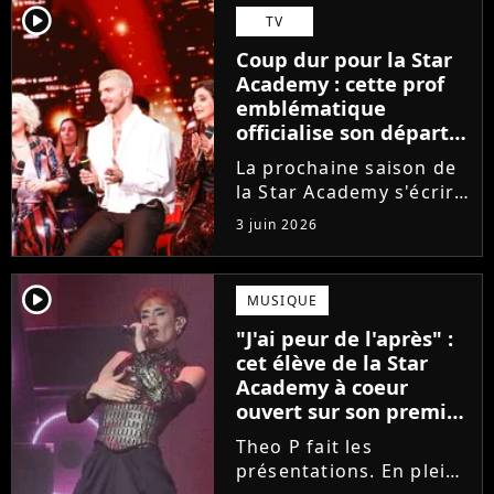
Guérir. En parallèle, la
player2
TV
chanteuse et
Coup dur pour la Star
comédienne rejoindra
Academy : cette prof
Laura Felpin, Harpo...
emblématique
officialise son départ,
"Ça devenait assez
La prochaine saison de
compliqué"
la Star Academy s'écrira
avec une nouvelle
3 juin 2026
recrue dans ses rangs.
Coach d'expression
scénique de l'émission,
player2
MUSIQUE
Marlène Schaff ne
"J'ai peur de l'après" :
rempilera pas à la table
cet élève de la Star
des professeurs...
Academy à coeur
ouvert sur son premier
single intime
Theo P fait les
présentations. En pleine