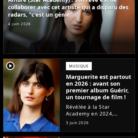
confectionné avec...
collaborer avec cet artiste qui a disparu des
radars, "c'est un génie"
4 juin 2026
player2
MUSIQUE
Marguerite est partout
en 2026 : avant son
premier album Guérir,
un tournage de film !
Révélée à la Star
Academy en 2024,
Marguerite officialise
3 juin 2026
l'arrivée pour l'automne
de son premier album