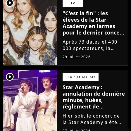
départs annoncés de
player2
TV
Michael Goldman, Lucie
"C'est la fin" : les
Bernardoni et Marlène
élèves de la Star
Schaff. La...
Academy en larmes
pour le dernier concert
de la tournée
Après 73 dates et 400
000 spectateurs, la
tournée de la Star
29 juillet 2026
Academy vient de se
terminer dans les
larmes. Sur les réseaux
player2
STAR ACADEMY
sociaux, les élèves
Star Academy :
adressent un dernier
annulation de dernière
message au public...
minute, huées,
règlement de
comptes... Que s'est-il
Hier soir, le concert de
passé au concert de
la Star Academy a été
Bayonne hier soir ?
mouvementé. Quelques
27 juillet 2026