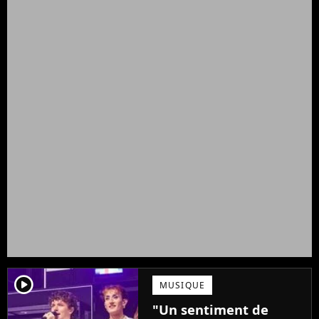
player2
MUSIQUE
"Un sentiment de