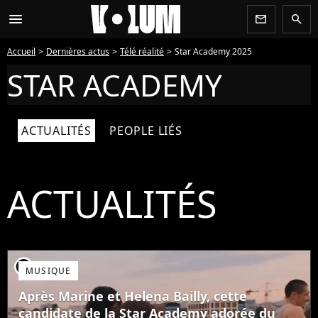
menu
newsletter
search
Accueil
Dernières actus
Télé réalité
Star Academy 2025
STAR ACADEMY
ACTUALITÉS
PEOPLE LIÉS
ACTUALITÉS
player2
MUSIQUE
Après Marine et Helena Bailly, cette
candidate de la Star Academy adorée du