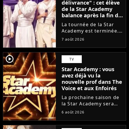
délivrance" : cet élève
de la Star Academy
balance après la fin de
la tournée
La tournée de la Star
Academy est terminée.
L'occasion pour les
7 août 2026
élèves de vaquer à leurs
projets solos. En
parallèle, cet élève sort
player2
TV
du silence et se dit
Star Academy : vous
soulagé de ne plus être
avez déjà vu la
sur...
nouvelle prof dans The
Voice et aux Enfoirés
La prochaine saison de
la Star Academy sera
incarnée par une
6 août 2026
nouvelle génération de
professeurs après les