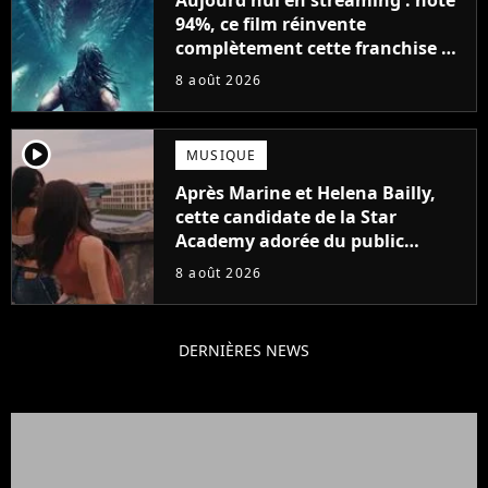
94%, ce film réinvente
complètement cette franchise de
science-fiction vieille de 40 ans
8 août 2026
player2
MUSIQUE
Après Marine et Helena Bailly,
cette candidate de la Star
Academy adorée du public
annonce son premier album,
8 août 2026
"C'est tellement puissant"
DERNIÈRES NEWS