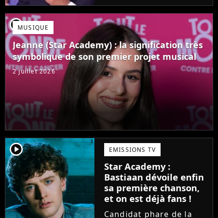
Mais comme l'a rappelé
une ancienne gagnante,
player2
MUSIQUE
l'émission de TF1 n'est
pas toujours simple à
Jeanne (Star Academy) : la signification très
vivre.
symbolique de son premier projet musical
2 juillet 2026
player2
EMISSIONS TV
Star Academy :
Bastiaan dévoile enfin
sa première chanson,
et on est déjà fans !
Candidat phare de la