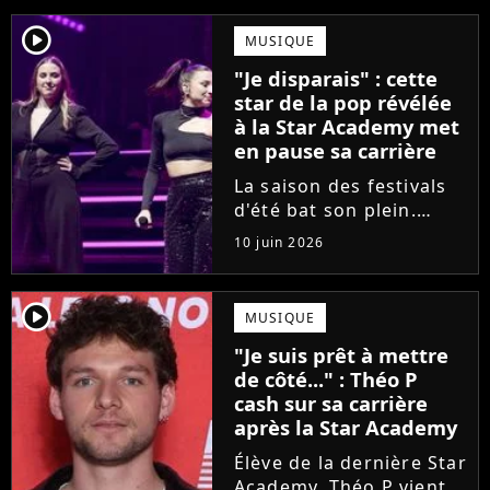
player2
MUSIQUE
"Je disparais" : cette
star de la pop révélée
à la Star Academy met
en pause sa carrière
La saison des festivals
d'été bat son plein.
Avant sa venue à
10 juin 2026
Solidays ou aux
Francofolies, cette
chanteuse phare de la
player2
MUSIQUE
pop francophone fait
"Je suis prêt à mettre
une annonce de taille :
de côté..." : Théo P
une fois sa tournée...
cash sur sa carrière
après la Star Academy
Élève de la dernière Star
Academy, Théo P vient