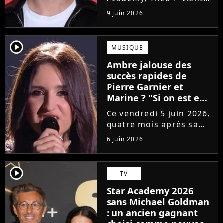
de sortir son premier
9 juin 2026
single Garçon solide. En
interview, l'ancien
candidat se livre à
player2
MUSIQUE
coeur ouvert sur
Ambre jalouse des
l'avenir incertain dans
succès rapides de
le milieu...
Pierre Garnier et
Marine ? "Si on est en
compétition..."
Ce vendredi 5 juin 2026,
quatre mois après sa
victoire à la Star
6 juin 2026
Academy, Ambre a
dévoilé J'me demande,
son premier single. Une
player2
TV
chanson arrivée
Star Academy 2026
tardivement vis-à-vis
sans Michael Goldman
des carrières...
: un ancien gagnant