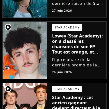
dernière saison de Star
Academy, Bastiaan fait
27 juin 2026
enfin les présentations
en musique. Découvrez
son premier single
player2
STAR ACADEMY
Château, très Troye
Lowey (Star Academy) :
Sivan dans l'esprit, et
on a classé les
son...
chansons de son EP
Tout est orange, et
voici la meilleure !
Figure phare de la
dernière promo de la
Star Academy, Léo se
26 juin 2026
lance enfin. Sous le nom
de scène Lowey, l'artiste
de 25 ans dévoile un
player2
STAR ACADEMY
premier EP énergique et
Star Academy : cet
très prometteur
ancien gagnant
nommé...
devient directeur à la