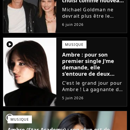
choisi comme nouveau
directeur ?
Michael Goldman ne
devrait plus être le
directeur de la Star
6 juin 2026
Academy lors de la
saison 2026. Et pour lui
succéder, c'est un
player2
MUSIQUE
ancien gagnant de
Ambre : pour son
l'émission de TF1 qui
premier single J'me
sera aujourd'hui...
demande, elle
s'entoure de deux
proches de Slimane
C'est le grand jour pour
Ambre ! La gagnante de
la Star Academy fait ses
5 juin 2026
premiers pas dans
l'industrie en publiant
J'me demande, un
player2
MUSIQUE
premier single que la
chanteuse a
Ambre (Star Academy) : son rêve est de