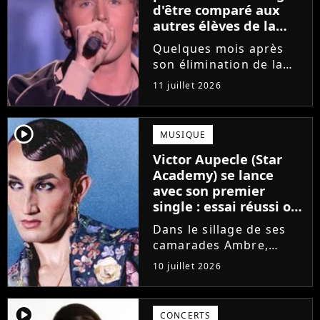
d'être comparé aux
autres élèves de la
Star Academy
Quelques mois après
son élimination de la
Star Academy, Bastiaan
11 juillet 2026
tente de lancer sa
carrière dans la
musique. Et pour ça, le
player2
MUSIQUE
chanteur a récemment
Victor Aupecle (Star
dévoilé "Château", son
Academy) se lance
premier single....
avec son premier
single : essai réussi ou
manqué ? Voici notre
Dans le sillage de ses
avis !
camarades Ambre,
Bastiaan ou Melissa,
10 juillet 2026
Victor Aupecle lance
son projet musical ce
vendredi 10 juillet avec
player2
CONCERTS