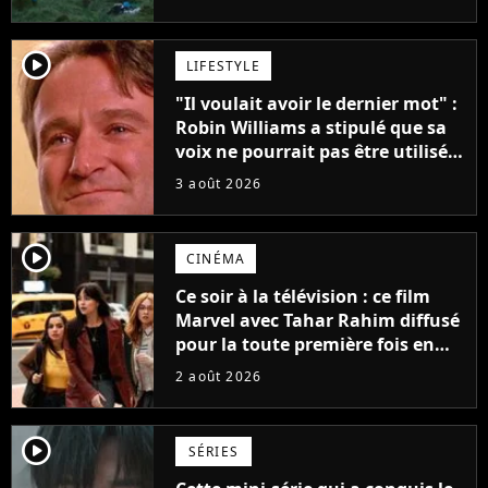
player2
LIFESTYLE
"Il voulait avoir le dernier mot" :
Robin Williams a stipulé que sa
voix ne pourrait pas être utilisée
avant 2039, pourtant Disney
3 août 2026
possède des enregistrements
inédits
player2
CINÉMA
Ce soir à la télévision : ce film
Marvel avec Tahar Rahim diffusé
pour la toute première fois en
France
2 août 2026
player2
SÉRIES