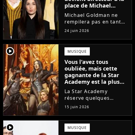
place de Michael
Goldman ? Il donne
Michael Goldman ne
enfin sa réponse
rempilera pas en tant
que directeur de la
24 juin 2026
prochaine saison de la
Star Academy. Mais qui
prendra sa place ? Alors
player2
MUSIQUE
que son nom circule,
Vous l'avez tous
cet ancien gagnant de
oubliée, mais cette
l'émission...
gagnante de la Star
Academy est la plus
écoutée de l'histoire
La Star Academy
de l'émission !
réserve quelques
surprises. Cette
15 juin 2026
gagnante totalement
oubliée de l'émission
est aujourd'hui plus
player2
MUSIQUE
écoutée en streaming