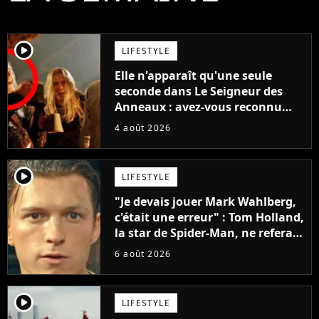
player2
LIFESTYLE
Elle n'apparaît qu'une seule
seconde dans Le Seigneur des
Anneaux : avez-vous reconnu
cette légende du cinéma dans la
4 août 2026
saga ?
player2
LIFESTYLE
"Je devais jouer Mark Wahlberg,
c'était une erreur" : Tom Holland,
la star de Spider-Man, ne referait
pas ce blockbuster
6 août 2026
player2
LIFESTYLE