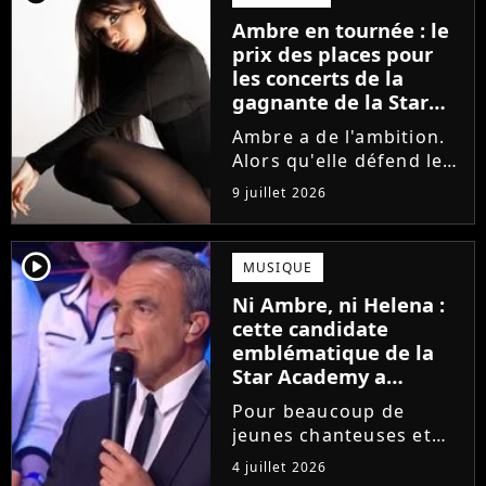
la parution du single Je
Ambre en tournée : le
fais de mon mieux. Le
prix des places pour
demi-finaliste...
les concerts de la
gagnante de la Star
Academy !
Ambre a de l'ambition.
Alors qu'elle défend le
single J'me demande et
9 juillet 2026
qu'elle prépare son
premier album, la
gagnante de la dernière
player2
MUSIQUE
saison de la Star
Ni Ambre, ni Helena :
Academy annonce les
cette candidate
dates de sa...
emblématique de la
Star Academy a
souffert après
Pour beaucoup de
l'émission, "J'étais
jeunes chanteuses et
traitée de potiche"
chanteurs, la Star
4 juillet 2026
Academy est un rêve.