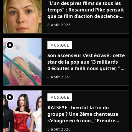
"L'un des pires films de tous les
temps" : Rosamund Pike pensait
que ce film d'action de science-
fiction avec Dwayne Johnson
8 août 2026
mettrait fin à sa carrière
player2
MUSIQUE
Son ascenseur s'est écrasé : cette
star de la pop aux 13 milliards
d'écoutes a failli nous quitter, "Je
pensais ne plus jamais chanter"
8 août 2026
player2
MUSIQUE
KATSEYE : bientôt la fin du
groupe ? Une 2ème chanteuse
s'éloigne en 6 mois, "Prendre
cette décision n’a pas été facile"
8 août 2026