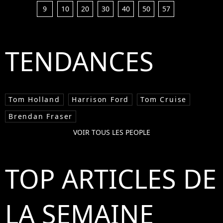
9
10
20
30
40
50
57
TENDANCES
Tom Holland
Harrison Ford
Tom Cruise
Brendan Fraser
VOIR TOUS LES PEOPLE
TOP ARTICLES DE
LA SEMAINE