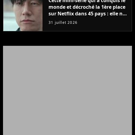
Cette mini-série qui a conquis le
monde et décroché la 1ère place
sur Netflix dans 45 pays : elle ne
compte que 10 épisodes et c'est
31 juillet 2026
un phénomène mondial