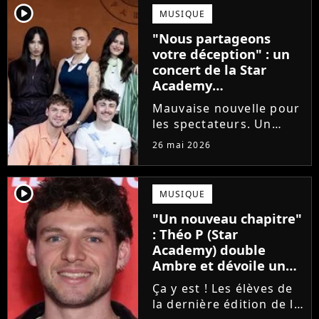
emblématique de la Star
player2
MUSIQUE
Academy se positionne
"Nous partageons
pour enseigner le chant
votre déception" : un
aux...
concert de la Star
Academy
définitivement annulé
Mauvaise nouvelle pour
les spectateurs. Un
concert de la Star
26 mai 2026
Academy, annulé à la
dernière minute pour
des raisons de santé, ne
player2
MUSIQUE
sera finalement pas
"Un nouveau chapitre"
reprogrammé.
: Théo P (Star
Academy) double
Ambre et dévoile un
premier extrait de son
Ça y est ! Les élèves de
single
la dernière édition de la