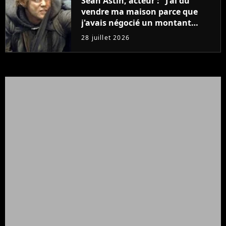
Sean Astin, acteur : "J'ai dû
vendre ma maison parce que
j'avais négocié un montant
beaucoup trop bas pour Le
28 juillet 2026
Seigneur des anneaux"