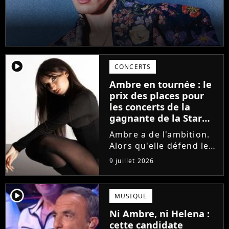
player2
CONCERTS
Ambre en tournée : le
prix des places pour
les concerts de la
gagnante de la Star
Academy !
Ambre a de l'ambition.
Alors qu'elle défend le
single J'me demande et
9 juillet 2026
qu'elle prépare son
premier album, la
gagnante de la dernière
player2
MUSIQUE
saison de la Star
Ni Ambre, ni Helena :
Academy annonce les
cette candidate
dates de sa...