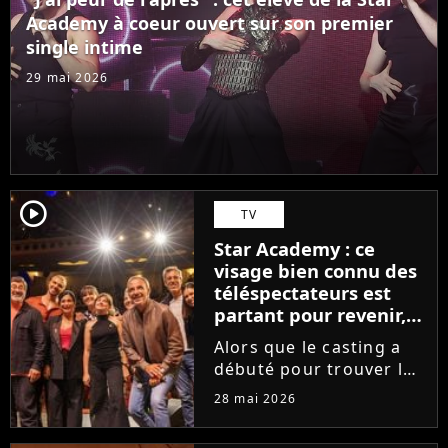
des professeurs...
Academy à coeur ouvert sur son premier
single intime
29 mai 2026
player2
TV
Star Academy : ce
visage bien connu des
téléspectateurs est
partant pour revenir,
sauf que la place est
Alors que le casting a
déjà prise
débuté pour trouver les
prochains Pierre
28 mai 2026
Garnier, Marine ou
Ambre, une professeure