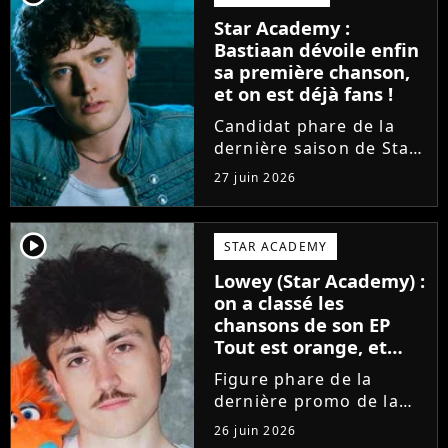
sortir un troisième titre
Star Academy :
(Les règles) et vient...
Bastiaan dévoile enfin
sa première chanson,
et on est déjà fans !
Candidat phare de la
dernière saison de Star
Academy, Bastiaan fait
27 juin 2026
enfin les présentations
en musique. Découvrez
son premier single
player2
STAR ACADEMY
Château, très Troye
Lowey (Star Academy) :
Sivan dans l'esprit, et
on a classé les
son...
chansons de son EP
Tout est orange, et
voici la meilleure !
Figure phare de la
dernière promo de la
Star Academy, Léo se
26 juin 2026
lance enfin. Sous le nom