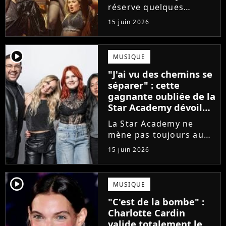
de l'émission !
réserve quelques
surprises. Cette
15 juin 2026
gagnante totalement
oubliée de l'émission
est aujourd'hui plus
player2
MUSIQUE
écoutée en streaming
"J'ai vu des chemins se
que Jenifer et Nolwenn
séparer" : cette
Leroy !
gagnante oubliée de la
Star Academy dévoile
l'envers du décor du
La Star Academy ne
métier
mène pas toujours au
succès. Après l'échec de
15 juin 2026
son premier album,
Anisha Jo, gagnante de
la Star Academy 2022, a
player2
MUSIQUE
vu beaucoup de portes
"C'est de la bombe" :
se fermer. Sur
Charlotte Cardin
Instagram, elle...
valide totalement le