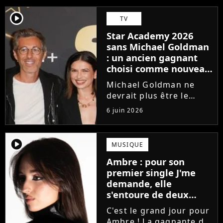
player2
TV
Star Academy 2026
sans Michael Goldman
: un ancien gagnant
choisi comme nouveau
directeur ?
Michael Goldman ne
devrait plus être le
directeur de la Star
6 juin 2026
Academy lors de la
saison 2026. Et pour lui
succéder, c'est un
player2
MUSIQUE
ancien gagnant de
Ambre : pour son
l'émission de TF1 qui
premier single J'me
sera aujourd'hui...
demande, elle
s'entoure de deux
proches de Slimane
C'est le grand jour pour
Ambre ! La gagnante de