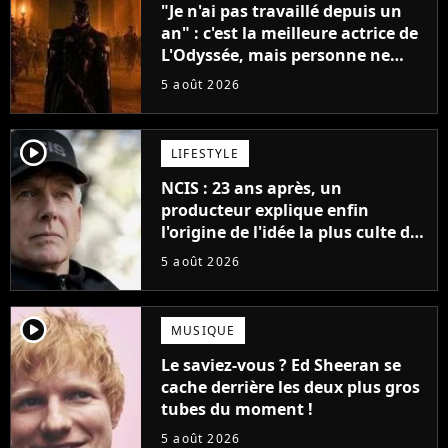
"Je n'ai pas travaillé depuis un
an" : c'est la meilleure actrice de
L'Odyssée, mais personne ne
veut lui donner de rôle au
5 août 2026
cinéma
player2
LIFESTYLE
NCIS : 23 ans après, un
producteur explique enfin
l'origine de l'idée la plus culte de
la série (et on ne parle pas du
5 août 2026
bateau)
player2
MUSIQUE
Le saviez-vous ? Ed Sheeran se
cache derrière les deux plus gros
tubes du moment !
5 août 2026