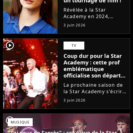
un tournage de film !
Révélée à la Star
Academy en 2024,
Marguerite officialise
3 juin 2026
l'arrivée pour l'automne
de son premier album
Guérir. En parallèle, la
player2
TV
chanteuse et
Coup dur pour la Star
comédienne rejoindra
Academy : cette prof
Laura Felpin, Harpo...
emblématique
officialise son départ,
"Ça devenait assez
La prochaine saison de
compliqué"
la Star Academy s'écrira
avec une nouvelle
3 juin 2026
recrue dans ses rangs.
Coach d'expression
scénique de l'émission,
player2
MUSIQUE
Marlène Schaff ne
rempilera pas à la table
"J'ai peur de l'après" : cet élève de la Star