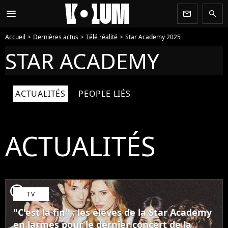
menu
newsletter
search
Accueil
Dernières actus
Télé réalité
Star Academy 2025
STAR ACADEMY
ACTUALITÉS
PEOPLE LIÉS
ACTUALITÉS
player2
TV
"C'est la fin" : les élèves de la Star Academy
en larmes pour le dernier concert de la