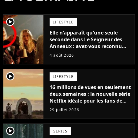
player2
LIFESTYLE
Elle n'apparaît qu'une seule
seconde dans Le Seigneur des
Anneaux : avez-vous reconnu
cette légende du cinéma dans la
4 août 2026
saga ?
player2
LIFESTYLE
16 millions de vues en seulement
deux semaines : la nouvelle série
Netflix idéale pour les fans de
Yellowstone
29 juillet 2026
player2
SÉRIES