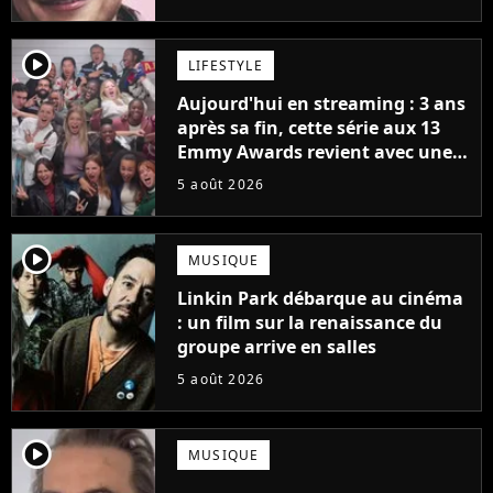
player2
LIFESTYLE
Aujourd'hui en streaming : 3 ans
après sa fin, cette série aux 13
Emmy Awards revient avec une
suite... totalement différente
5 août 2026
player2
MUSIQUE
Linkin Park débarque au cinéma
: un film sur la renaissance du
groupe arrive en salles
5 août 2026
player2
MUSIQUE