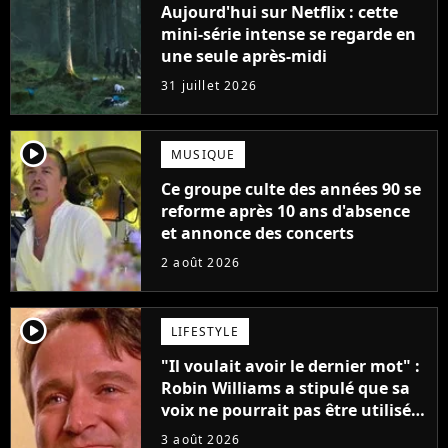
Aujourd'hui sur Netflix : cette
mini-série intense se regarde en
une seule après-midi
31 juillet 2026
player2
MUSIQUE
Ce groupe culte des années 90 se
reforme après 10 ans d'absence
et annonce des concerts
2 août 2026
player2
LIFESTYLE
"Il voulait avoir le dernier mot" :
Robin Williams a stipulé que sa
voix ne pourrait pas être utilisée
avant 2039, pourtant Disney
3 août 2026