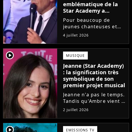
emblématique de la
Star Academy a
souffert après
Pour beaucoup de
l'émission, "J'étais
jeunes chanteuses et
traitée de potiche"
chanteurs, la Star
4 juillet 2026
Academy est un rêve.
Mais comme l'a rappelé
une ancienne gagnante,
player2
MUSIQUE
l'émission de TF1 n'est
Jeanne (Star Academy)
pas toujours simple à
: la signification très
vivre.
symbolique de son
premier projet musical
Jeanne n'a pas le temps.
Tandis qu'Ambre vient à
peine de dévoiler son
2 juillet 2026
premier single, l'ex-
candidate de la Star
Academy s'apprête à
player2
EMISSIONS TV