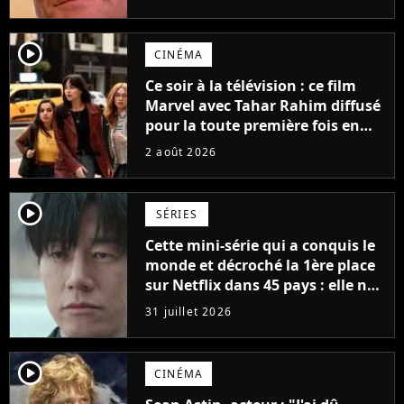
possède des enregistrements
inédits
player2
CINÉMA
Ce soir à la télévision : ce film
Marvel avec Tahar Rahim diffusé
pour la toute première fois en
France
2 août 2026
player2
SÉRIES
Cette mini-série qui a conquis le
monde et décroché la 1ère place
sur Netflix dans 45 pays : elle ne
compte que 10 épisodes et c'est
31 juillet 2026
un phénomène mondial
player2
CINÉMA