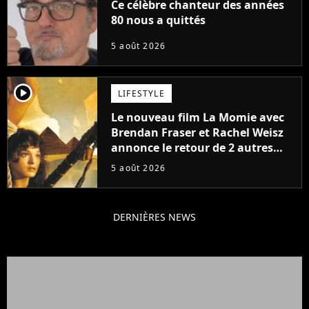
Ce célèbre chanteur des années
80 nous a quittés
5 août 2026
player2
LIFESTYLE
Le nouveau film La Momie avec
Brendan Fraser et Rachel Weisz
annonce le retour de 2 autres
personnages emblématiques de
5 août 2026
la saga
DERNIÈRES NEWS