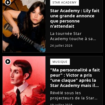
va bien (j'crois), son
player2
STAR ACADEMY
envie de gommer
Star Academy : Lily fait
l'étiquette Star
une grande annonce
Academy, le jeu...
que personne
n'attendait
La tournée Star
Academy touche à sa
fin. Et bonne nouvelle :
24 juillet 2026
la jeune Lily Campa
vient de signer avec un
grand label de musique
player2
MUSIQUE
en France.
"Ma personnalité a fait
peur" : Victor a pris
"une claque" après la
Star Academy mais il
en est ressorti plus
Révélé sous les
fort (interview)
projecteurs de la Star
Academy, Victor a fait
19 juillet 2026