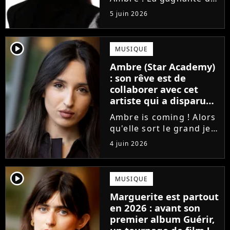
la Star Academy fait ses
5 juin 2026
premiers pas dans
l'industrie en publiant
J'me demande, un
player2
MUSIQUE
premier single que la
Ambre (Star Academy)
chanteuse a
: son rêve est de
confectionné avec...
collaborer avec cet
artiste qui a disparu
des radars, "c'est un
Ambre is coming ! Alors
génie"
qu'elle sort le grand jeu
cette semaine en
4 juin 2026
publiant son premier
single J'me demande, la
gagnante de la Star
player2
MUSIQUE
Academy affiche
Marguerite est partout
clairement ses
en 2026 : avant son
ambitions. Son rêve...
premier album Guérir,