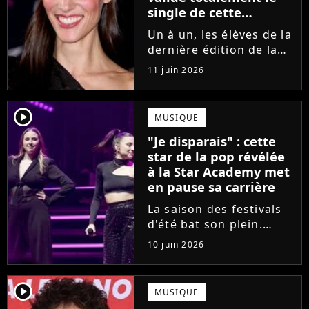
single de cette
ancienne élève de la
Un à un, les élèves de la
Star Academy
dernière édition de la
Star Academy se font
11 juin 2026
une place dans le nid.
Dans le sillage d'Ambre,
c'est au tour de Lily
player2
MUSIQUE
Campa de présenter
"Je disparais" : cette
son univers à travers...
star de la pop révélée
à la Star Academy met
en pause sa carrière
La saison des festivals
d'été bat son plein.
Avant sa venue à
10 juin 2026
Solidays ou aux
Francofolies, cette
chanteuse phare de la
player2
MUSIQUE
pop francophone fait