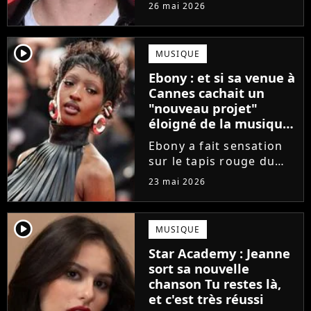
Star Academy
26 mai 2026
commencent enfin à
publier leurs singles et
c'est Théo P qui sera le
player2
MUSIQUE
prochain à faire le
Ebony : et si sa venue à
grand saut. Découvrez
Cannes cachait un
un extrait...
"nouveau projet"
éloigné de la musique
?
Ebony a fait sensation
sur le tapis rouge du
Festival de Cannes 2026.
23 mai 2026
Une venue qui annonce
un "nouveau projet" en
lien avec... le cinéma ?
player2
MUSIQUE
La finaliste de la Star
Star Academy : Jeanne
Academy divulgue...
sort sa nouvelle
chanson Tu restes là,
et c'est très réussi