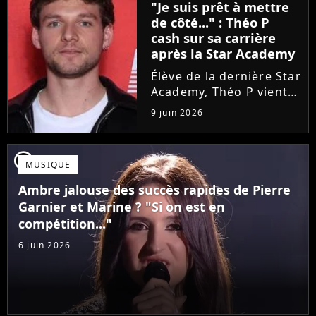
"Je suis prêt à mettre
une annonce de taille :
de côté..." : Théo P
une fois sa tournée...
cash sur sa carrière
après la Star Academy
Élève de la dernière Star
Academy, Théo P vient
de sortir son premier
9 juin 2026
single Garçon solide. En
interview, l'ancien
candidat se livre à
player2
MUSIQUE
coeur ouvert sur
l'avenir incertain dans
Ambre jalouse des succès rapides de Pierre
le milieu...
Garnier et Marine ? "Si on est en
compétition..."
6 juin 2026