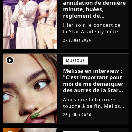
annulation de dernière
minute, huées,
règlement de
comptes... Que s'est-il
Hier soir, le concert de
passé au concert de
la Star Academy a été
Bayonne hier soir ?
mouvementé. Quelques
27 juillet 2026
minutes avant le show,
trois élèves ont
annoncé ne pas vouloir
player2
MUSIQUE
monter sur scène pour
Melissa en interview :
des raisons politiques.
"C'est important pour
Leur...
moi de me démarquer
des autres de la Star
Academy"
Alors que la tournée
touche à sa fin, Melissa
se confie en interview
26 juillet 2026
sur Volum sur la
création de son EP tout