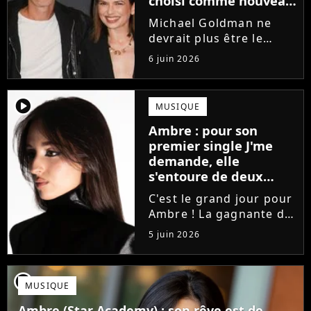
choisi comme nouveau
directeur ?
Michael Goldman ne
devrait plus être le
directeur de la Star
6 juin 2026
Academy lors de la
saison 2026. Et pour lui
succéder, c'est un
player2
MUSIQUE
ancien gagnant de
Ambre : pour son
l'émission de TF1 qui
premier single J'me
sera aujourd'hui...
demande, elle
s'entoure de deux
proches de Slimane
C'est le grand jour pour
Ambre ! La gagnante de
la Star Academy fait ses
5 juin 2026
premiers pas dans
l'industrie en publiant
J'me demande, un
player2
MUSIQUE
premier single que la
chanteuse a
Ambre (Star Academy) : son rêve est de