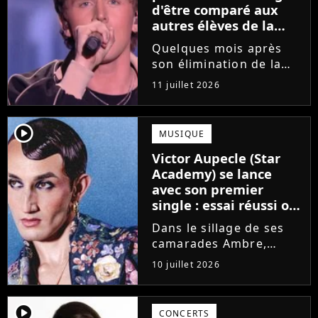
d'être comparé aux
autres élèves de la
Star Academy
Quelques mois après
son élimination de la
Star Academy, Bastiaan
11 juillet 2026
tente de lancer sa
carrière dans la
musique. Et pour ça, le
player2
MUSIQUE
chanteur a récemment
Victor Aupecle (Star
dévoilé "Château", son
Academy) se lance
premier single....
avec son premier
single : essai réussi ou
manqué ? Voici notre
Dans le sillage de ses
avis !
camarades Ambre,
Bastiaan ou Melissa,
10 juillet 2026
Victor Aupecle lance
son projet musical ce
vendredi 10 juillet avec
player2
CONCERTS