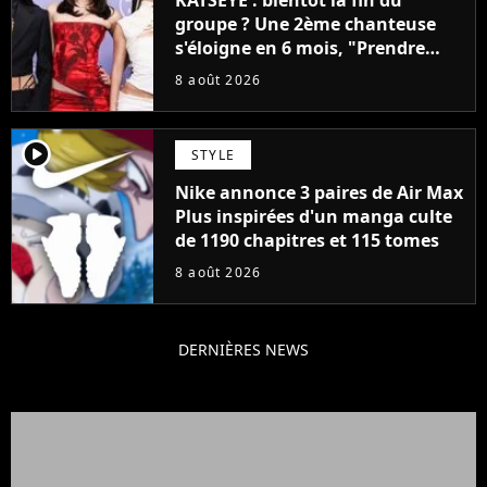
groupe ? Une 2ème chanteuse
s'éloigne en 6 mois, "Prendre
cette décision n’a pas été facile"
8 août 2026
player2
STYLE
Nike annonce 3 paires de Air Max
Plus inspirées d'un manga culte
de 1190 chapitres et 115 tomes
8 août 2026
DERNIÈRES NEWS