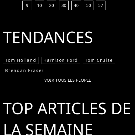
9
10
20
30
40
50
57
TENDANCES
Tom Holland
Harrison Ford
Tom Cruise
Brendan Fraser
VOIR TOUS LES PEOPLE
TOP ARTICLES DE
LA SEMAINE