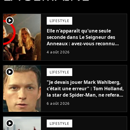
player2
LIFESTYLE
Elle n'apparaît qu'une seule
seconde dans Le Seigneur des
Anneaux : avez-vous reconnu
cette légende du cinéma dans la
4 août 2026
saga ?
player2
LIFESTYLE
"Je devais jouer Mark Wahlberg,
c'était une erreur" : Tom Holland,
la star de Spider-Man, ne referait
pas ce blockbuster
6 août 2026
player2
LIFESTYLE