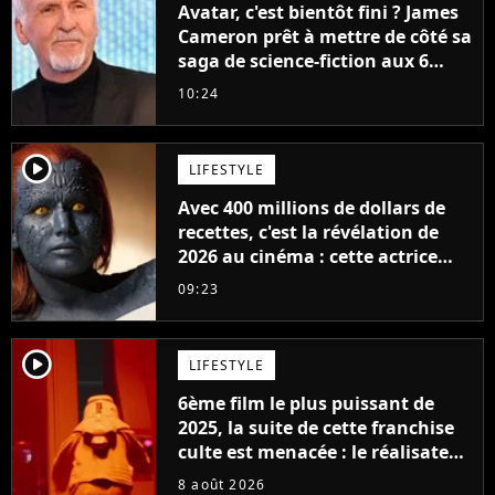
Avatar, c'est bientôt fini ? James
Cameron prêt à mettre de côté sa
saga de science-fiction aux 6
milliards de recettes
10:24
player2
LIFESTYLE
Avec 400 millions de dollars de
recettes, c'est la révélation de
2026 au cinéma : cette actrice
adorée prête à remplacer
09:23
Jennifer Lawrence chez Marvel
player2
LIFESTYLE
6ème film le plus puissant de
2025, la suite de cette franchise
culte est menacée : le réalisateur
claque la porte pour "différends
8 août 2026