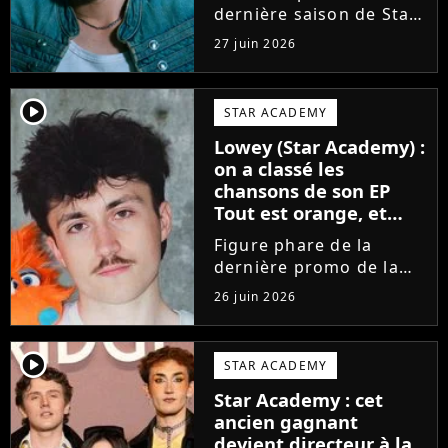
dernière saison de Star
Academy, Bastiaan fait
27 juin 2026
enfin les présentations
en musique. Découvrez
son premier single
player2
STAR ACADEMY
Château, très Troye
Lowey (Star Academy) :
Sivan dans l'esprit, et
on a classé les
son...
chansons de son EP
Tout est orange, et
voici la meilleure !
Figure phare de la
dernière promo de la
Star Academy, Léo se
26 juin 2026
lance enfin. Sous le nom
de scène Lowey, l'artiste
de 25 ans dévoile un
player2
STAR ACADEMY
premier EP énergique et
Star Academy : cet
très prometteur
ancien gagnant
nommé...
devient directeur à la