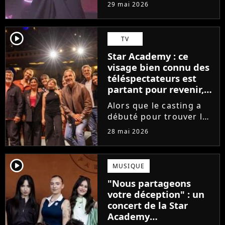
tournée, l'élève de la
29 mai 2026
Star Academy dévoile
son tout premier single.
Avec Garçon solide, le
player2
TV
chanteur livre une
Star Academy : ce
facette plus fragile de
visage bien connu des
sa personnalité....
téléspectateurs est
partant pour revenir,
sauf que la place est
Alors que le casting a
déjà prise
débuté pour trouver les
prochains Pierre
28 mai 2026
Garnier, Marine ou
Ambre, une professeure
emblématique de la Star
player2
MUSIQUE
Academy se positionne
"Nous partageons
pour enseigner le chant
votre déception" : un
aux...
concert de la Star
Academy