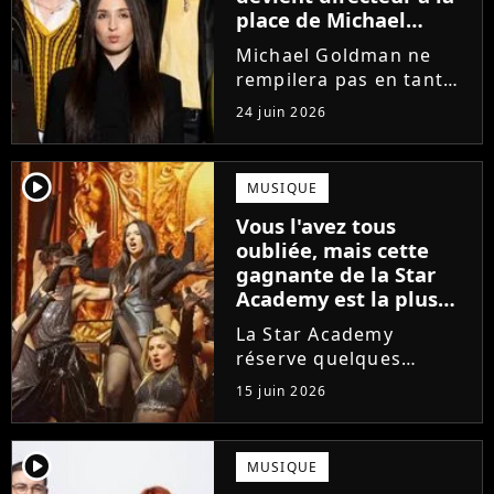
place de Michael
Goldman ? Il donne
Michael Goldman ne
enfin sa réponse
rempilera pas en tant
que directeur de la
24 juin 2026
prochaine saison de la
Star Academy. Mais qui
prendra sa place ? Alors
player2
MUSIQUE
que son nom circule,
Vous l'avez tous
cet ancien gagnant de
oubliée, mais cette
l'émission...
gagnante de la Star
Academy est la plus
écoutée de l'histoire
La Star Academy
de l'émission !
réserve quelques
surprises. Cette
15 juin 2026
gagnante totalement
oubliée de l'émission
est aujourd'hui plus
player2
MUSIQUE
écoutée en streaming