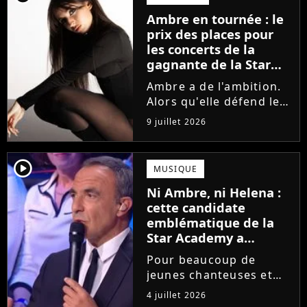
la parution du single Je
Ambre en tournée : le
fais de mon mieux. Le
prix des places pour
demi-finaliste...
les concerts de la
gagnante de la Star
Academy !
Ambre a de l'ambition.
Alors qu'elle défend le
single J'me demande et
9 juillet 2026
qu'elle prépare son
premier album, la
gagnante de la dernière
player2
MUSIQUE
saison de la Star
Ni Ambre, ni Helena :
Academy annonce les
cette candidate
dates de sa...
emblématique de la
Star Academy a
souffert après
Pour beaucoup de
l'émission, "J'étais
jeunes chanteuses et
traitée de potiche"
chanteurs, la Star
4 juillet 2026
Academy est un rêve.