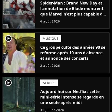
Spider-Man : Brand New Day et
l'annulation de Blade montrent
que Marvel n'est plus capable de
faire quoi que ce soit de simple
6 août 2026
player2
MUSIQUE
Ce groupe culte des années 90 se
reforme après 10 ans d'absence
et annonce des concerts
2 août 2026
player2
SÉRIES
Aujourd'hui sur Netflix : cette
mini-série intense se regarde en
une seule après-midi
31 juillet 2026