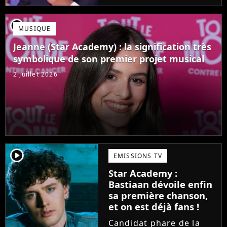
Mais comme l'a rappelé
une ancienne gagnante,
player2
MUSIQUE
l'émission de TF1 n'est
pas toujours simple à
Jeanne (Star Academy) : la signification très
vivre.
symbolique de son premier projet musical
2 juillet 2026
player2
EMISSIONS TV
Star Academy :
Bastiaan dévoile enfin
sa première chanson,
et on est déjà fans !
Candidat phare de la