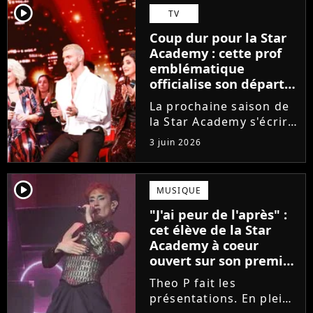
Guérir. En parallèle, la
player2
TV
chanteuse et
Coup dur pour la Star
comédienne rejoindra
Academy : cette prof
Laura Felpin, Harpo...
emblématique
officialise son départ,
"Ça devenait assez
La prochaine saison de
compliqué"
la Star Academy s'écrira
avec une nouvelle
3 juin 2026
recrue dans ses rangs.
Coach d'expression
scénique de l'émission,
player2
MUSIQUE
Marlène Schaff ne
"J'ai peur de l'après" :
rempilera pas à la table
cet élève de la Star
des professeurs...
Academy à coeur
ouvert sur son premier
single intime
Theo P fait les
présentations. En pleine