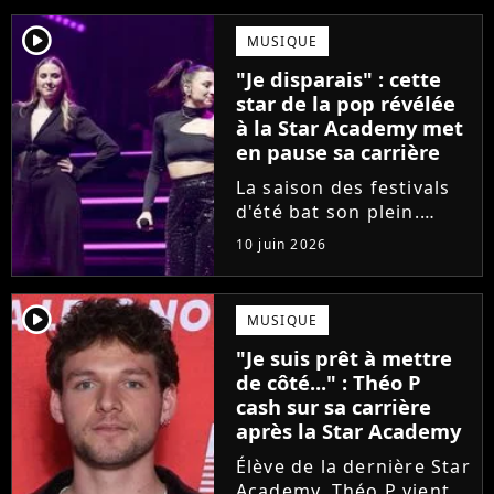
player2
MUSIQUE
"Je disparais" : cette
star de la pop révélée
à la Star Academy met
en pause sa carrière
La saison des festivals
d'été bat son plein.
Avant sa venue à
10 juin 2026
Solidays ou aux
Francofolies, cette
chanteuse phare de la
player2
MUSIQUE
pop francophone fait
"Je suis prêt à mettre
une annonce de taille :
de côté..." : Théo P
une fois sa tournée...
cash sur sa carrière
après la Star Academy
Élève de la dernière Star
Academy, Théo P vient