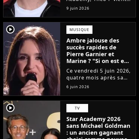
de sortir son premier
9 juin 2026
single Garçon solide. En
interview, l'ancien
candidat se livre à
player2
MUSIQUE
coeur ouvert sur
Ambre jalouse des
l'avenir incertain dans
succès rapides de
le milieu...
Pierre Garnier et
Marine ? "Si on est en
compétition..."
Ce vendredi 5 juin 2026,
quatre mois après sa
victoire à la Star
6 juin 2026
Academy, Ambre a
dévoilé J'me demande,
son premier single. Une
player2
TV
chanson arrivée
Star Academy 2026
tardivement vis-à-vis
sans Michael Goldman
des carrières...
: un ancien gagnant