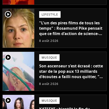
créatifs"
player2
LIFESTYLE
"L'un des pires films de tous les
temps" : Rosamund Pike pensait
que ce film d'action de science-
fiction avec Dwayne Johnson
8 août 2026
mettrait fin à sa carrière
player2
MUSIQUE
Son ascenseur s'est écrasé : cette
star de la pop aux 13 milliards
d'écoutes a failli nous quitter, "Je
pensais ne plus jamais chanter"
8 août 2026
player2
MUSIQUE
KATSEYE : bientôt la fin du