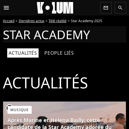
menu
newsletter
search
Accueil
Dernières actus
Télé réalité
Star Academy 2025
STAR ACADEMY
ACTUALITÉS
PEOPLE LIÉS
ACTUALITÉS
player2
MUSIQUE
Après Marine et Helena Bailly, cette
candidate de la Star Academy adorée du