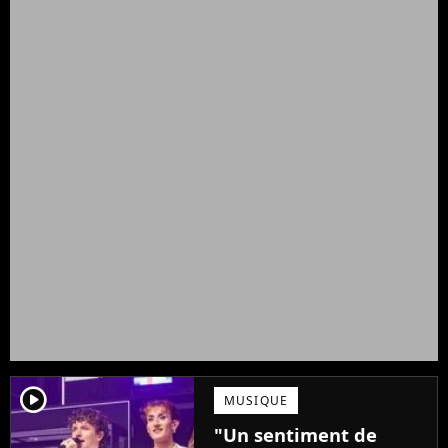
player2
MUSIQUE
"Un sentiment de