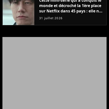
Cette mini-série qui a conquis le
monde et décroché la 1ère place
sur Netflix dans 45 pays : elle ne
compte que 10 épisodes et c'est
31 juillet 2026
un phénomène mondial