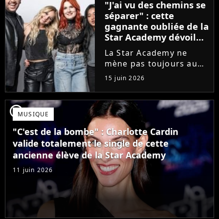
"J'ai vu des chemins se
que Jenifer et Nolwenn
séparer" : cette
Leroy !
gagnante oubliée de la
Star Academy dévoile
l'envers du décor du
La Star Academy ne
métier
mène pas toujours au
succès. Après l'échec de
15 juin 2026
son premier album,
Anisha Jo, gagnante de
la Star Academy 2022, a
player2
MUSIQUE
vu beaucoup de portes
se fermer. Sur
"C'est de la bombe" : Charlotte Cardin
Instagram, elle...
valide totalement le single de cette
ancienne élève de la Star Academy
11 juin 2026