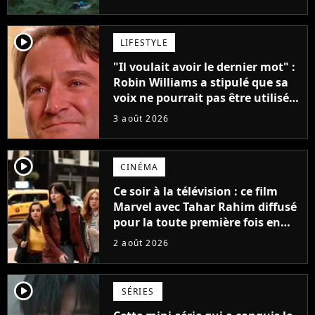
player2
LIFESTYLE
"Il voulait avoir le dernier mot" :
Robin Williams a stipulé que sa
voix ne pourrait pas être utilisée
avant 2039, pourtant Disney
3 août 2026
possède des enregistrements
inédits
player2
CINÉMA
Ce soir à la télévision : ce film
Marvel avec Tahar Rahim diffusé
pour la toute première fois en
France
2 août 2026
player2
SÉRIES