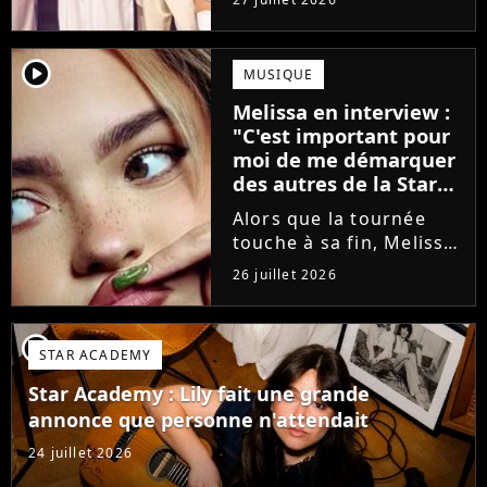
minutes avant le show,
trois élèves ont
annoncé ne pas vouloir
player2
MUSIQUE
monter sur scène pour
Melissa en interview :
des raisons politiques.
"C'est important pour
Leur...
moi de me démarquer
des autres de la Star
Academy"
Alors que la tournée
touche à sa fin, Melissa
se confie en interview
26 juillet 2026
sur Volum sur la
création de son EP tout
va bien (j'crois), son
player2
STAR ACADEMY
envie de gommer
l'étiquette Star
Star Academy : Lily fait une grande
Academy, le jeu...
annonce que personne n'attendait
24 juillet 2026