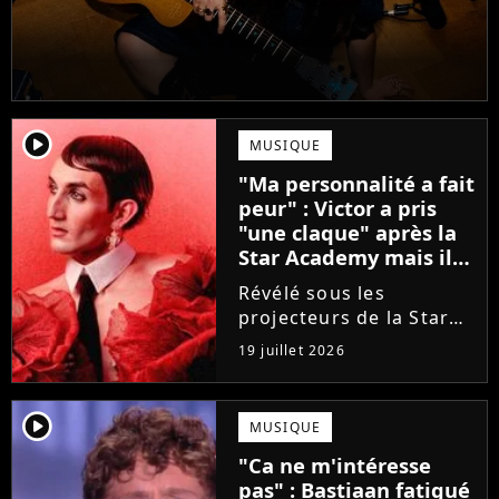
player2
MUSIQUE
"Ma personnalité a fait
peur" : Victor a pris
"une claque" après la
Star Academy mais il
en est ressorti plus
Révélé sous les
fort (interview)
projecteurs de la Star
Academy, Victor a fait
19 juillet 2026
face à la réalité brutale
de l'industrie musicale
après sa sortie de
player2
MUSIQUE
l'émission. Face à des
"Ca ne m'intéresse
maisons de disques
pas" : Bastiaan fatigué
frileuses,...