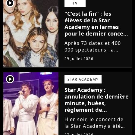
départs annoncés de
player2
TV
Michael Goldman, Lucie
"C'est la fin" : les
Bernardoni et Marlène
élèves de la Star
Schaff. La...
Academy en larmes
pour le dernier concert
de la tournée
Après 73 dates et 400
000 spectateurs, la
tournée de la Star
29 juillet 2026
Academy vient de se
terminer dans les
larmes. Sur les réseaux
player2
STAR ACADEMY
sociaux, les élèves
Star Academy :
adressent un dernier
annulation de dernière
message au public...
minute, huées,
règlement de
comptes... Que s'est-il
Hier soir, le concert de
passé au concert de
la Star Academy a été
Bayonne hier soir ?
mouvementé. Quelques
27 juillet 2026