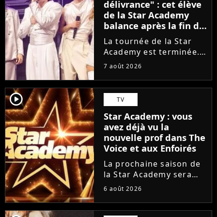
délivrance" : cet élève
de la Star Academy
balance après la fin de
la tournée
La tournée de la Star
Academy est terminée.
L'occasion pour les
7 août 2026
élèves de vaquer à leurs
projets solos. En
parallèle, cet élève sort
player2
TV
du silence et se dit
Star Academy : vous
soulagé de ne plus être
avez déjà vu la
sur...
nouvelle prof dans The
Voice et aux Enfoirés
La prochaine saison de
la Star Academy sera
incarnée par une
6 août 2026
nouvelle génération de
professeurs après les