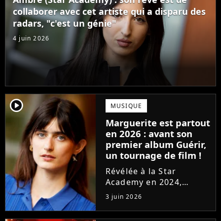
confectionné avec...
collaborer avec cet artiste qui a disparu des
radars, "c'est un génie"
4 juin 2026
player2
MUSIQUE
Marguerite est partout
en 2026 : avant son
premier album Guérir,
un tournage de film !
Révélée à la Star
Academy en 2024,
Marguerite officialise
3 juin 2026
l'arrivée pour l'automne
de son premier album