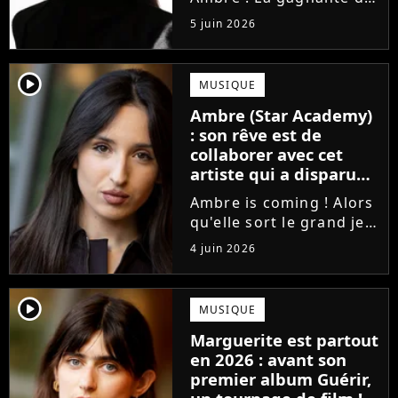
la Star Academy fait ses
5 juin 2026
premiers pas dans
l'industrie en publiant
J'me demande, un
player2
MUSIQUE
premier single que la
Ambre (Star Academy)
chanteuse a
: son rêve est de
confectionné avec...
collaborer avec cet
artiste qui a disparu
des radars, "c'est un
Ambre is coming ! Alors
génie"
qu'elle sort le grand jeu
cette semaine en
4 juin 2026
publiant son premier
single J'me demande, la
gagnante de la Star
player2
MUSIQUE
Academy affiche
Marguerite est partout
clairement ses
en 2026 : avant son
ambitions. Son rêve...
premier album Guérir,