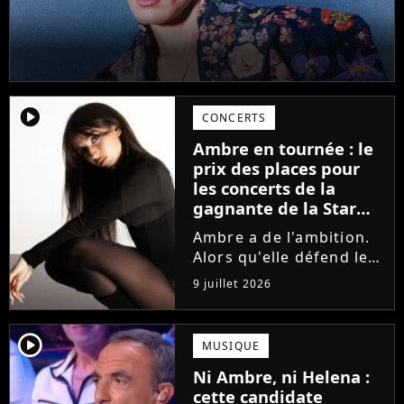
player2
CONCERTS
Ambre en tournée : le
prix des places pour
les concerts de la
gagnante de la Star
Academy !
Ambre a de l'ambition.
Alors qu'elle défend le
single J'me demande et
9 juillet 2026
qu'elle prépare son
premier album, la
gagnante de la dernière
player2
MUSIQUE
saison de la Star
Ni Ambre, ni Helena :
Academy annonce les
cette candidate
dates de sa...