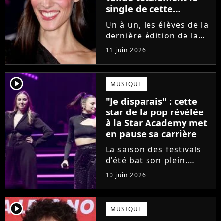
single de cette
ancienne élève de la
Un à un, les élèves de la
Star Academy
dernière édition de la
Star Academy se font
11 juin 2026
une place dans le nid.
Dans le sillage d'Ambre,
c'est au tour de Lily
player2
MUSIQUE
Campa de présenter
"Je disparais" : cette
son univers à travers...
star de la pop révélée
à la Star Academy met
en pause sa carrière
La saison des festivals
d'été bat son plein.
Avant sa venue à
10 juin 2026
Solidays ou aux
Francofolies, cette
chanteuse phare de la
player2
MUSIQUE
pop francophone fait