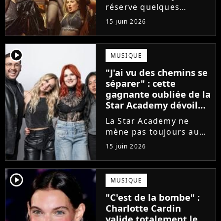
de l'émission !
réserve quelques
surprises. Cette
15 juin 2026
gagnante totalement
oubliée de l'émission
est aujourd'hui plus
player2
MUSIQUE
écoutée en streaming
"J'ai vu des chemins se
que Jenifer et Nolwenn
séparer" : cette
Leroy !
gagnante oubliée de la
Star Academy dévoile
l'envers du décor du
La Star Academy ne
métier
mène pas toujours au
succès. Après l'échec de
15 juin 2026
son premier album,
Anisha Jo, gagnante de
la Star Academy 2022, a
player2
MUSIQUE
vu beaucoup de portes
"C'est de la bombe" :
se fermer. Sur
Charlotte Cardin
Instagram, elle...
valide totalement le