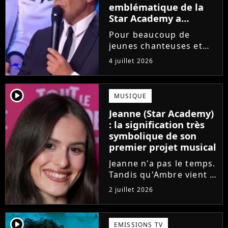
emblématique de la
Star Academy a
souffert après
Pour beaucoup de
l'émission, "J'étais
jeunes chanteuses et
traitée de potiche"
chanteurs, la Star
4 juillet 2026
Academy est un rêve.
Mais comme l'a rappelé
une ancienne gagnante,
player2
MUSIQUE
l'émission de TF1 n'est
Jeanne (Star Academy)
pas toujours simple à
: la signification très
vivre.
symbolique de son
premier projet musical
Jeanne n'a pas le temps.
Tandis qu'Ambre vient à
peine de dévoiler son
2 juillet 2026
premier single, l'ex-
candidate de la Star
Academy s'apprête à
player2
EMISSIONS TV