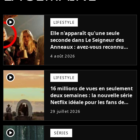
player2
LIFESTYLE
Elle n'apparaît qu'une seule
seconde dans Le Seigneur des
Anneaux : avez-vous reconnu
cette légende du cinéma dans la
4 août 2026
saga ?
player2
LIFESTYLE
16 millions de vues en seulement
deux semaines : la nouvelle série
Netflix idéale pour les fans de
Yellowstone
29 juillet 2026
player2
SÉRIES