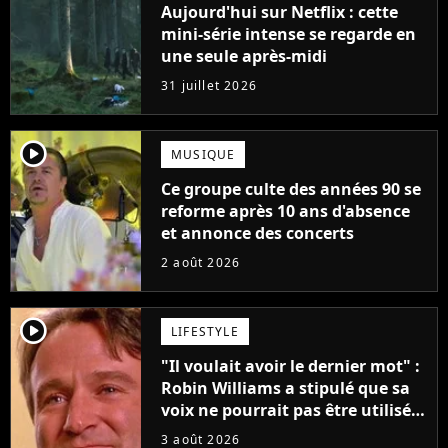
Aujourd'hui sur Netflix : cette
mini-série intense se regarde en
une seule après-midi
31 juillet 2026
player2
MUSIQUE
Ce groupe culte des années 90 se
reforme après 10 ans d'absence
et annonce des concerts
2 août 2026
player2
LIFESTYLE
"Il voulait avoir le dernier mot" :
Robin Williams a stipulé que sa
voix ne pourrait pas être utilisée
avant 2039, pourtant Disney
3 août 2026