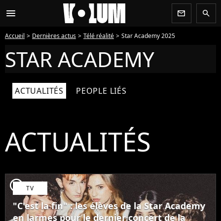
menu
newsletter
search
Accueil
Dernières actus
Télé réalité
Star Academy 2025
STAR ACADEMY
ACTUALITÉS
PEOPLE LIÉS
ACTUALITÉS
player2
TV
"C'est la fin" : les élèves de la Star Academy
en larmes pour le dernier concert de la