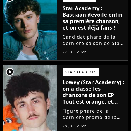
sortir un troisième titre
Star Academy :
(Les règles) et vient...
Bastiaan dévoile enfin
sa première chanson,
et on est déjà fans !
Candidat phare de la
dernière saison de Star
Academy, Bastiaan fait
27 juin 2026
enfin les présentations
en musique. Découvrez
son premier single
player2
STAR ACADEMY
Château, très Troye
Lowey (Star Academy) :
Sivan dans l'esprit, et
on a classé les
son...
chansons de son EP
Tout est orange, et
voici la meilleure !
Figure phare de la
dernière promo de la
Star Academy, Léo se
26 juin 2026
lance enfin. Sous le nom