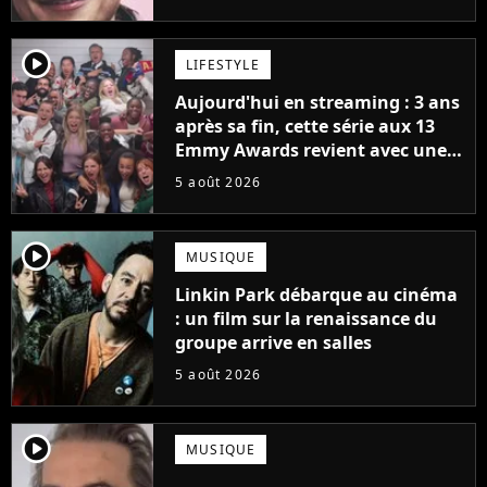
player2
LIFESTYLE
Aujourd'hui en streaming : 3 ans
après sa fin, cette série aux 13
Emmy Awards revient avec une
suite... totalement différente
5 août 2026
player2
MUSIQUE
Linkin Park débarque au cinéma
: un film sur la renaissance du
groupe arrive en salles
5 août 2026
player2
MUSIQUE