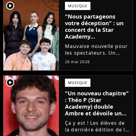
emblématique de la Star
player2
MUSIQUE
Academy se positionne
"Nous partageons
pour enseigner le chant
votre déception" : un
aux...
concert de la Star
Academy
définitivement annulé
Mauvaise nouvelle pour
les spectateurs. Un
concert de la Star
26 mai 2026
Academy, annulé à la
dernière minute pour
des raisons de santé, ne
player2
MUSIQUE
sera finalement pas
"Un nouveau chapitre"
reprogrammé.
: Théo P (Star
Academy) double
Ambre et dévoile un
premier extrait de son
Ça y est ! Les élèves de
single
la dernière édition de la