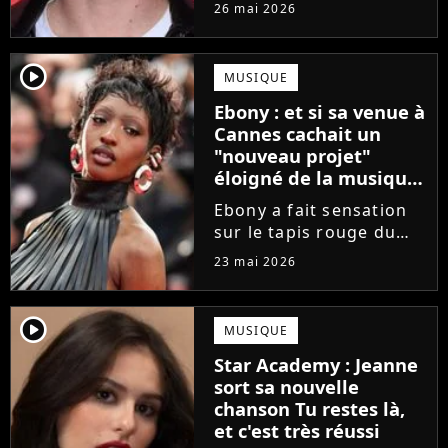
Star Academy
26 mai 2026
commencent enfin à
publier leurs singles et
c'est Théo P qui sera le
player2
MUSIQUE
prochain à faire le
Ebony : et si sa venue à
grand saut. Découvrez
Cannes cachait un
un extrait...
"nouveau projet"
éloigné de la musique
?
Ebony a fait sensation
sur le tapis rouge du
Festival de Cannes 2026.
23 mai 2026
Une venue qui annonce
un "nouveau projet" en
lien avec... le cinéma ?
player2
MUSIQUE
La finaliste de la Star
Star Academy : Jeanne
Academy divulgue...
sort sa nouvelle
chanson Tu restes là,
et c'est très réussi