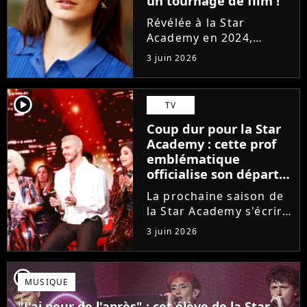
un tournage de film !
Révélée à la Star
Academy en 2024,
Marguerite officialise
3 juin 2026
l'arrivée pour l'automne
de son premier album
Guérir. En parallèle, la
player2
TV
chanteuse et
Coup dur pour la Star
comédienne rejoindra
Academy : cette prof
Laura Felpin, Harpo...
emblématique
officialise son départ,
"Ça devenait assez
La prochaine saison de
compliqué"
la Star Academy s'écrira
avec une nouvelle
3 juin 2026
recrue dans ses rangs.
Coach d'expression
scénique de l'émission,
player2
MUSIQUE
Marlène Schaff ne
rempilera pas à la table
"J'ai peur de l'après" : cet élève de la Star