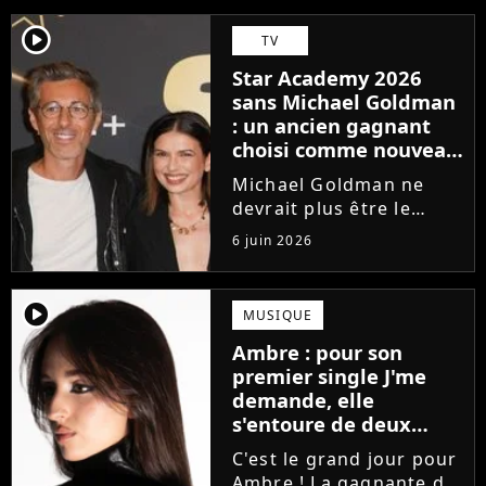
player2
TV
Star Academy 2026
sans Michael Goldman
: un ancien gagnant
choisi comme nouveau
directeur ?
Michael Goldman ne
devrait plus être le
directeur de la Star
6 juin 2026
Academy lors de la
saison 2026. Et pour lui
succéder, c'est un
player2
MUSIQUE
ancien gagnant de
Ambre : pour son
l'émission de TF1 qui
premier single J'me
sera aujourd'hui...
demande, elle
s'entoure de deux
proches de Slimane
C'est le grand jour pour
Ambre ! La gagnante de