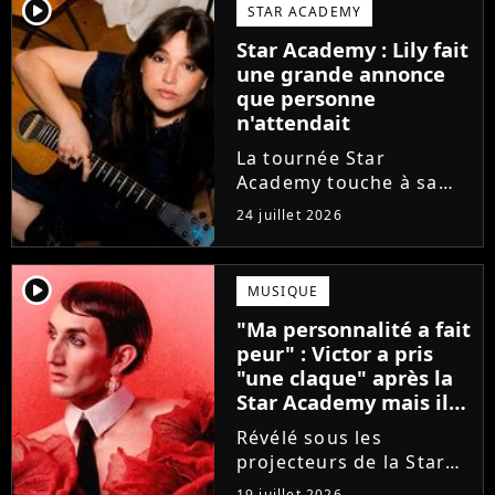
va bien (j'crois), son
player2
STAR ACADEMY
envie de gommer
Star Academy : Lily fait
l'étiquette Star
une grande annonce
Academy, le jeu...
que personne
n'attendait
La tournée Star
Academy touche à sa
fin. Et bonne nouvelle :
24 juillet 2026
la jeune Lily Campa
vient de signer avec un
grand label de musique
player2
MUSIQUE
en France.
"Ma personnalité a fait
peur" : Victor a pris
"une claque" après la
Star Academy mais il
en est ressorti plus
Révélé sous les
fort (interview)
projecteurs de la Star
Academy, Victor a fait
19 juillet 2026