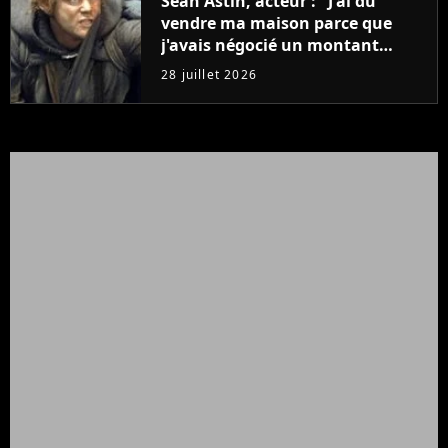
Sean Astin, acteur : "J'ai dû
vendre ma maison parce que
j'avais négocié un montant
beaucoup trop bas pour Le
28 juillet 2026
Seigneur des anneaux"