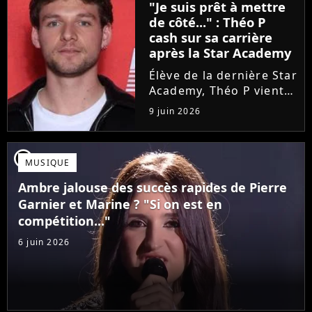
"Je suis prêt à mettre
une annonce de taille :
de côté..." : Théo P
une fois sa tournée...
cash sur sa carrière
après la Star Academy
Élève de la dernière Star
Academy, Théo P vient
de sortir son premier
9 juin 2026
single Garçon solide. En
interview, l'ancien
candidat se livre à
player2
MUSIQUE
coeur ouvert sur
l'avenir incertain dans
Ambre jalouse des succès rapides de Pierre
le milieu...
Garnier et Marine ? "Si on est en
compétition..."
6 juin 2026