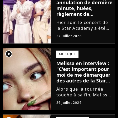
annulation de dernière
minute, huées,
règlement de
comptes... Que s'est-il
Hier soir, le concert de
passé au concert de
la Star Academy a été
Bayonne hier soir ?
mouvementé. Quelques
27 juillet 2026
minutes avant le show,
trois élèves ont
annoncé ne pas vouloir
player2
MUSIQUE
monter sur scène pour
Melissa en interview :
des raisons politiques.
"C'est important pour
Leur...
moi de me démarquer
des autres de la Star
Academy"
Alors que la tournée
touche à sa fin, Melissa
se confie en interview
26 juillet 2026
sur Volum sur la
création de son EP tout