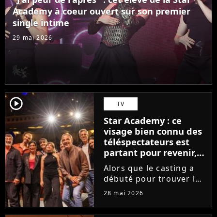
des professeurs...
Academy à coeur ouvert sur son premier
single intime
29 mai 2026
player2
TV
Star Academy : ce
visage bien connu des
téléspectateurs est
partant pour revenir,
sauf que la place est
Alors que le casting a
déjà prise
débuté pour trouver les
prochains Pierre
28 mai 2026
Garnier, Marine ou
Ambre, une professeure