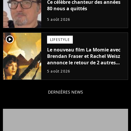
Ce célèbre chanteur des années
80 nous a quittés
5 août 2026
player2
LIFESTYLE
Le nouveau film La Momie avec
Brendan Fraser et Rachel Weisz
annonce le retour de 2 autres
personnages emblématiques de
5 août 2026
la saga
DERNIÈRES NEWS