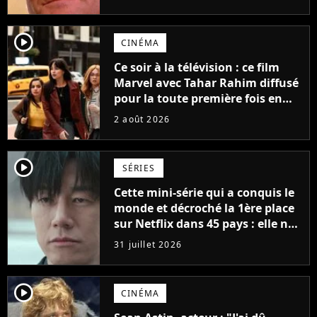
possède des enregistrements
inédits
player2
CINÉMA
Ce soir à la télévision : ce film
Marvel avec Tahar Rahim diffusé
pour la toute première fois en
France
2 août 2026
player2
SÉRIES
Cette mini-série qui a conquis le
monde et décroché la 1ère place
sur Netflix dans 45 pays : elle ne
compte que 10 épisodes et c'est
31 juillet 2026
un phénomène mondial
player2
CINÉMA