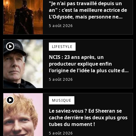
"Je n'ai pas travaillé depuis un
an" : c'est la meilleure actrice de
L'Odyssée, mais personne ne
veut lui donner de rôle au
5 août 2026
cinéma
player2
LIFESTYLE
NCIS : 23 ans après, un
producteur explique enfin
l'origine de l'idée la plus culte de
la série (et on ne parle pas du
5 août 2026
bateau)
player2
MUSIQUE
Le saviez-vous ? Ed Sheeran se
cache derrière les deux plus gros
tubes du moment !
5 août 2026