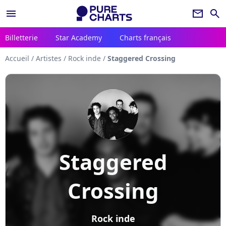
menu
newsletter
search
Billetterie
Star Academy
Charts français
Accueil
/
Artistes
/
Rock inde
/
Staggered Crossing
Staggered
Crossing
Rock inde