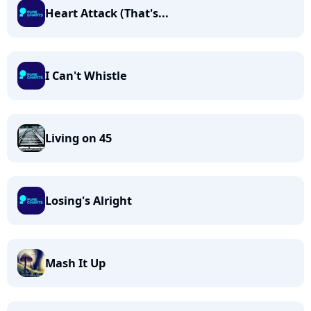
Heart Attack (That's...
I Can't Whistle
Living on 45
Losing's Alright
Mash It Up