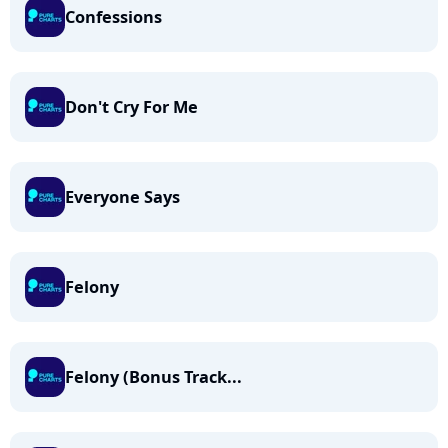
Confessions
Don't Cry For Me
Everyone Says
Felony
Felony (Bonus Track...