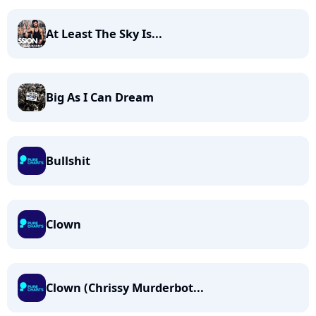
At Least The Sky Is...
Big As I Can Dream
Bullshit
Clown
Clown (Chrissy Murderbot...