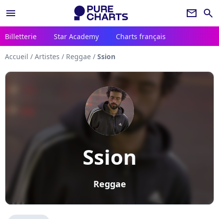
menu
newsletter
search
Billetterie
Star Academy
Charts français
Accueil
/
Artistes
/
Reggae
/
Ssion
Ssion
Reggae