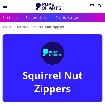
menu
newsletter
search
Billetterie
Star Academy
Charts français
Accueil
/
Artistes
/
Squirrel Nut Zippers
Squirrel Nut
Zippers