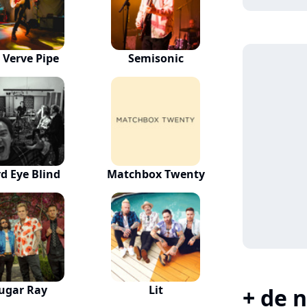
 Verve Pipe
Semisonic
rd Eye Blind
Matchbox Twenty
ugar Ray
Lit
+ de n