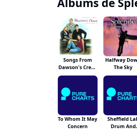
Albums de Spl
Songs From
Halfway Do
Dawson's Creek
The Sky
- V...
To Whom It May
Sheffield La
Concern
Drum And
Track...