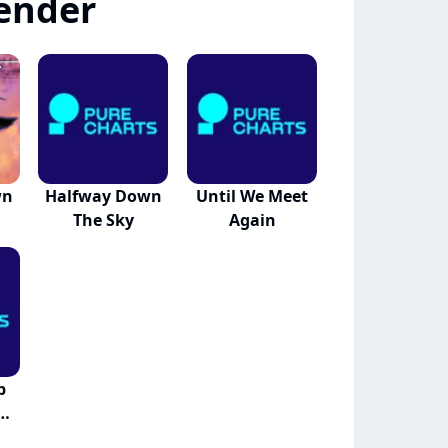
ender
wn
Halfway Down
Until We Meet
The Sky
Again
b