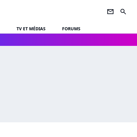
newsletter
search
TV ET MÉDIAS
FORUMS