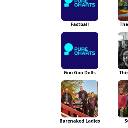
Fastball
The
Goo Goo Dolls
Thi
Barenaked Ladies
S