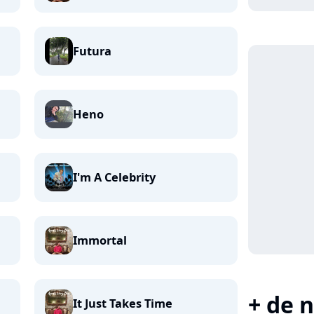
Futura
Heno
I'm A Celebrity
Immortal
+ de n
It Just Takes Time