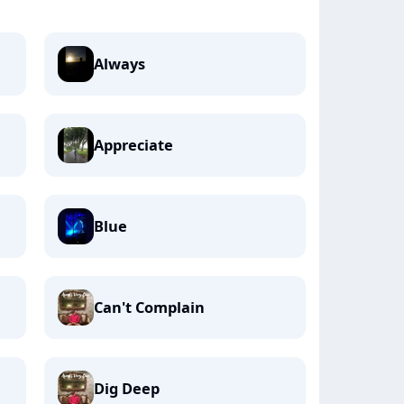
Always
Appreciate
Blue
Can't Complain
Dig Deep