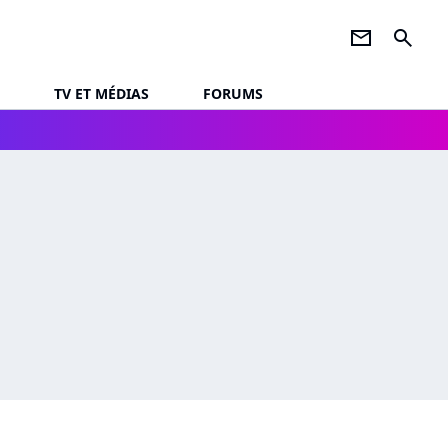
newsletter
search
TV ET MÉDIAS
FORUMS