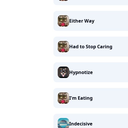
Either Way
Had to Stop Caring
Hypnotize
I'm Eating
Indecisive