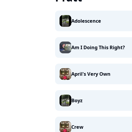
Adolescence
Am I Doing This Right?
April's Very Own
Boyz
Crew