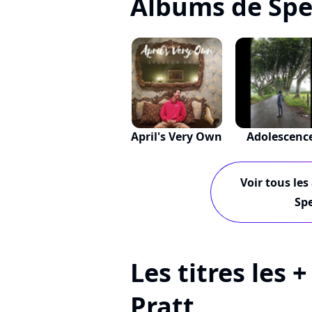
Albums de Spe
April's Very Own
Adolescenc
Voir tous les
Spe
Les titres les 
Pratt