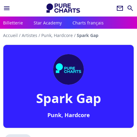
menu
newsletter
search
Billetterie
Star Academy
Charts français
Accueil
/
Artistes
/
Punk, Hardcore
/
Spark Gap
Spark Gap
Punk, Hardcore