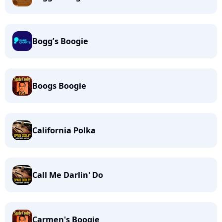
Bogg’s Boogie
Boogs Boogie
California Polka
Call Me Darlin' Do
Carmen's Boogie