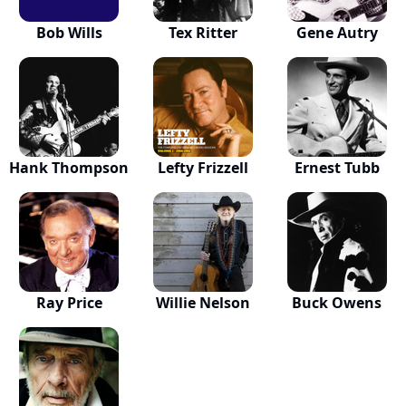
Bob Wills
Tex Ritter
Gene Autry
Hank Thompson
Lefty Frizzell
Ernest Tubb
Ray Price
Willie Nelson
Buck Owens