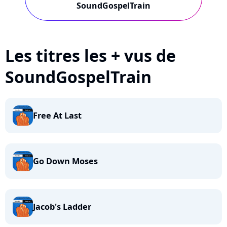
SoundGospelTrain
Les titres les + vus de
SoundGospelTrain
Free At Last
Go Down Moses
Jacob's Ladder