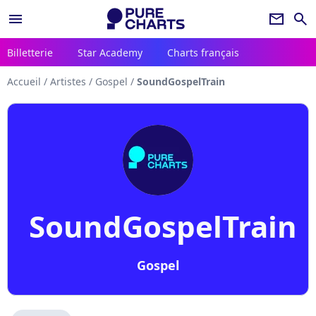
menu
newsletter
search
Billetterie
Star Academy
Charts français
Accueil
/
Artistes
/
Gospel
/
SoundGospelTrain
SoundGospelTrain
Gospel