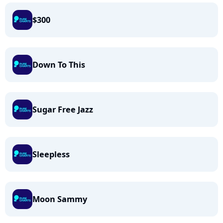
$300
Down To This
Sugar Free Jazz
Sleepless
Moon Sammy