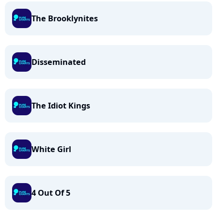
The Brooklynites
Disseminated
The Idiot Kings
White Girl
4 Out Of 5