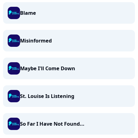
Blame
Misinformed
Maybe I'll Come Down
St. Louise Is Listening
So Far I Have Not Found...