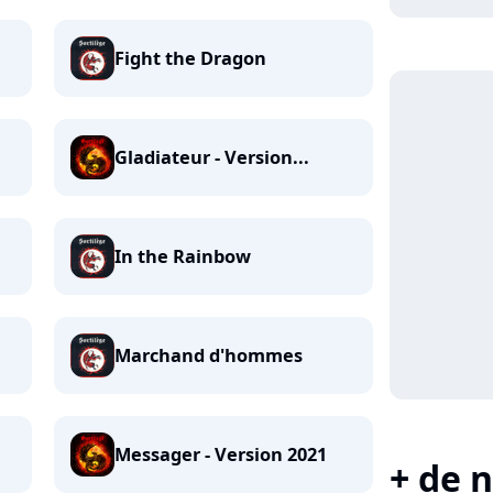
Fight the Dragon
Gladiateur - Version...
In the Rainbow
Marchand d'hommes
Messager - Version 2021
+ de n