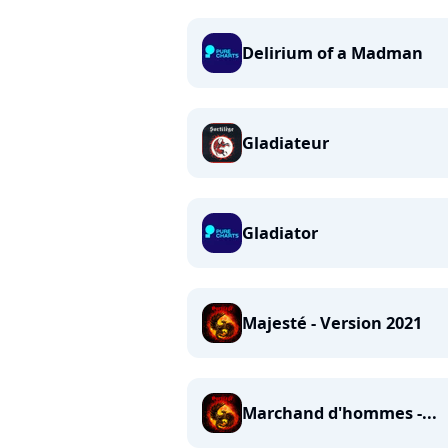
Delirium of a Madman
Gladiateur
Gladiator
Majesté - Version 2021
Marchand d'hommes -...