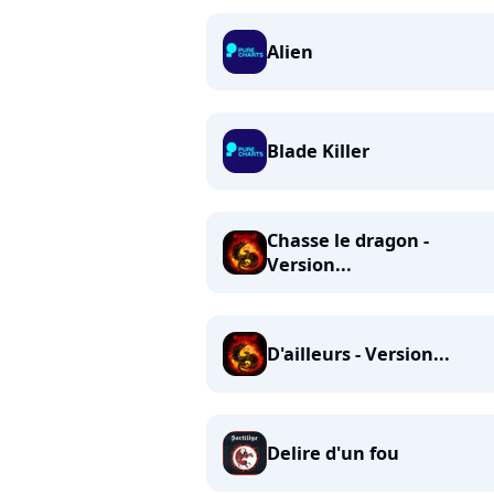
Alien
Blade Killer
Chasse le dragon -
Version...
D'ailleurs - Version...
Delire d'un fou