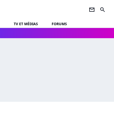
newsletter
search
TV ET MÉDIAS
FORUMS