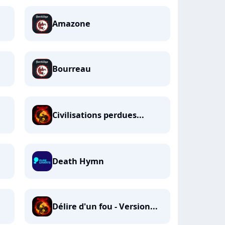
Amazone
Bourreau
Civilisations perdues...
Death Hymn
Délire d'un fou - Version...