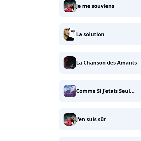
Je me souviens
La solution
La Chanson des Amants
Comme Si J'etais Seul...
J'en suis sûr