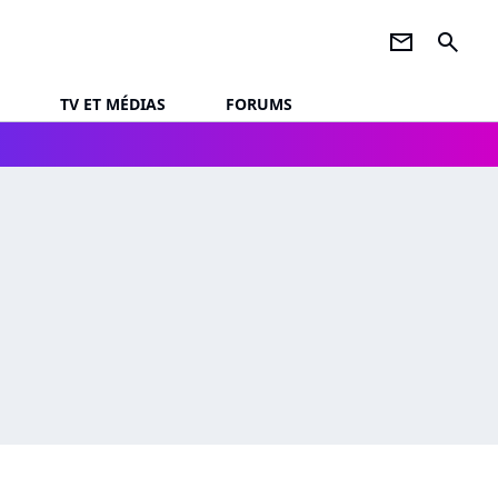
newsletter
search
TV ET MÉDIAS
FORUMS