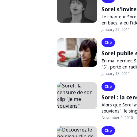
Sorel s'invit
Le chanteur Sorel
en bacs, a eu l'i
Denise Glaser, "D
January 27, 2011
Clip
Sorel publie
En mai dernier, 
"S", porté en rad
pas moins de deux
January 18, 2011
Clip
Sorel : la ce
Alors que Sorel a
souviens", le sin
chanson des aman
November 2, 2010
Clip