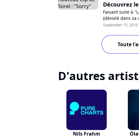
Découvrez le 
Faisant suite à 
(dévoilé dans sa v
troisième single 
September 15, 2010
Toute l'a
D'autres artis
Nils Frahm
Óla