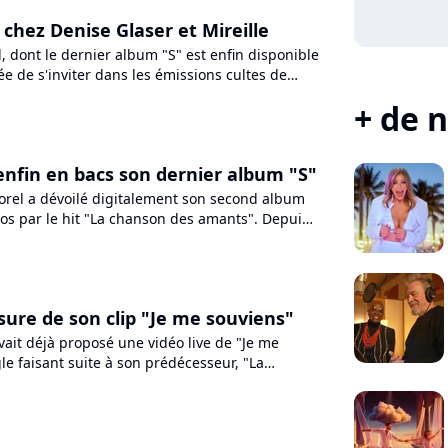
e chez Denise Glaser et Mireille
, dont le dernier album "S" est enfin disponible
dée de s'inviter dans les émissions cultes de
iscorama",...
+ de n
 enfin en bacs son dernier album "S"
Sorel a dévoilé digitalement son second album
ios par le hit "La chanson des amants". Depuis,
 singles...
nsure de son clip "Je me souviens"
vait déjà proposé une vidéo live de "Je me
gle faisant suite à son prédécesseur, "La
ts", puis une autre...