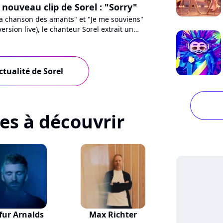
nouveau clip de Sorel : "Sorry"
"La chanson des amants" et "Je me souviens"
ersion live), le chanteur Sorel extrait un
de son dernier...
ctualité de Sorel
tes à découvrir
fur Arnalds
Max Richter