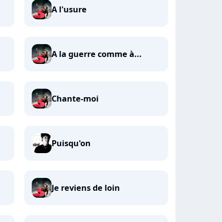
A l'usure
A la guerre comme à...
Chante-moi
Puisqu'on
Je reviens de loin