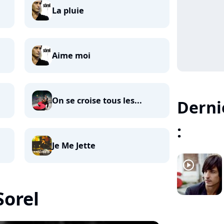
La pluie
Aime moi
On se croise tous les...
Dernie
:
Je Me Jette
player2
Sorel
player2