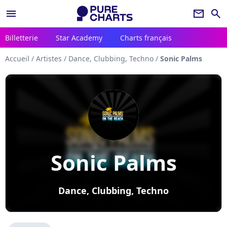
menu
newsletter
search
Billetterie
Star Academy
Charts français
Accueil
/
Artistes
/
Dance, Clubbing, Techno
/
Sonic Palms
Sonic Palms
Dance, Clubbing, Techno