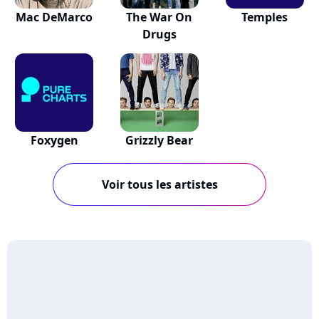
Mac DeMarco
The War On
Temples
Drugs
Foxygen
Grizzly Bear
Voir tous les artistes