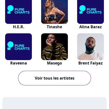
H.E.R.
Tinashe
Alina Baraz
Raveena
Masego
Brent Faiyaz
Voir tous les artistes