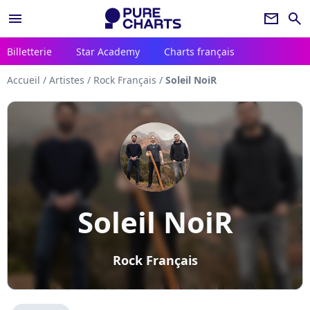
menu
newsletter
search
Billetterie
Star Academy
Charts français
Accueil
/
Artistes
/
Rock Français
/
Soleil NoiR
Soleil NoiR
Rock Français