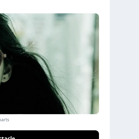
harts
ctacle