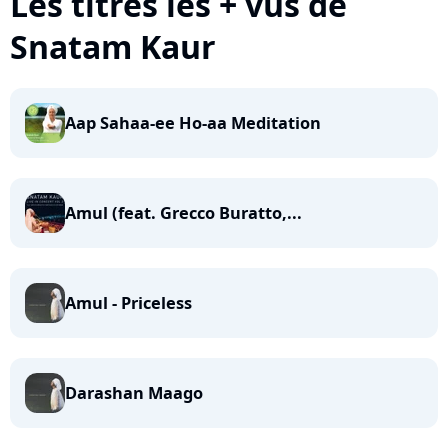
Les titres les + vus de
Snatam Kaur
Aap Sahaa-ee Ho-aa Meditation
Amul (feat. Grecco Buratto,...
Amul - Priceless
Darashan Maago