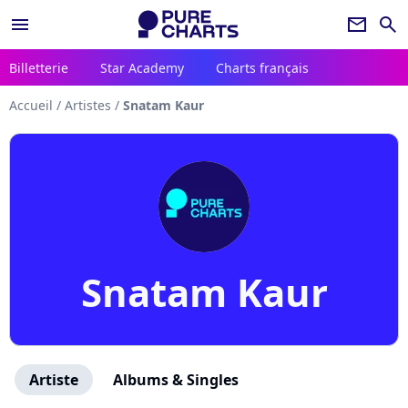
menu
newsletter
search
Billetterie
Star Academy
Charts français
Accueil
/
Artistes
/
Snatam Kaur
Snatam Kaur
Artiste
Albums & Singles