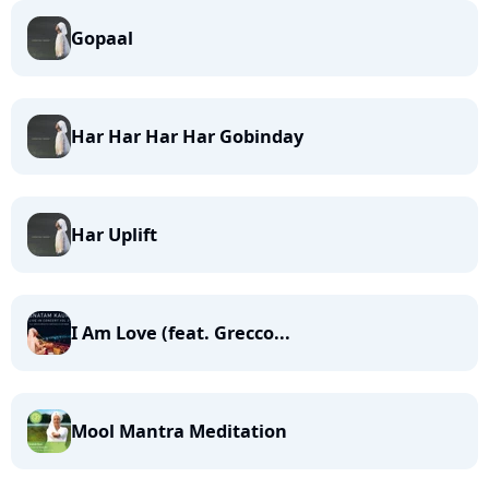
Gopaal
Har Har Har Har Gobinday
Har Uplift
I Am Love (feat. Grecco...
Mool Mantra Meditation