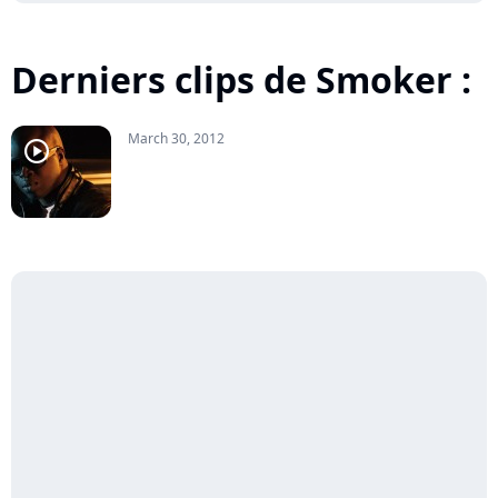
Derniers clips de Smoker :
March 30, 2012
player2