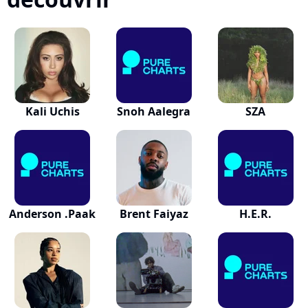
Kali Uchis
Snoh Aalegra
SZA
Anderson .Paak
Brent Faiyaz
H.E.R.