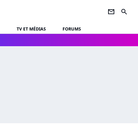
newsletter
search
TV ET MÉDIAS
FORUMS