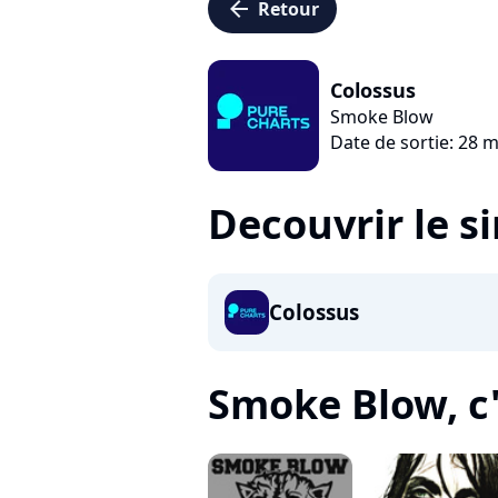
arrow_left
Retour
Colossus
Smoke Blow
Date de sortie: 28 
Decouvrir le s
Colossus
Smoke Blow, c'e