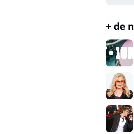
+ de n