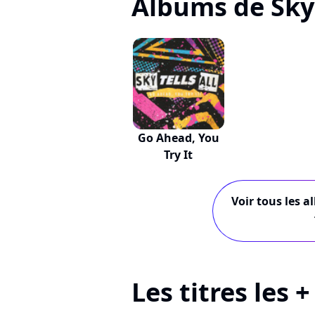
Albums de Sky 
Go Ahead, You
Try It
Voir tous les a
Les titres les +