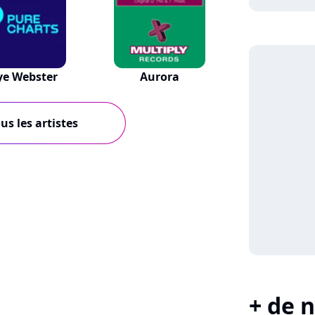
ye Webster
Aurora
us les artistes
+ de n