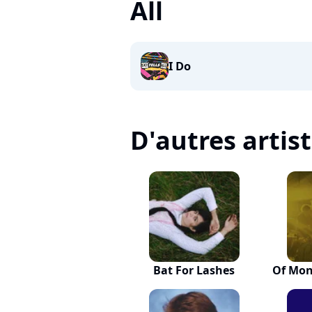
All
I Do
D'autres artis
Bat For Lashes
Of Mon