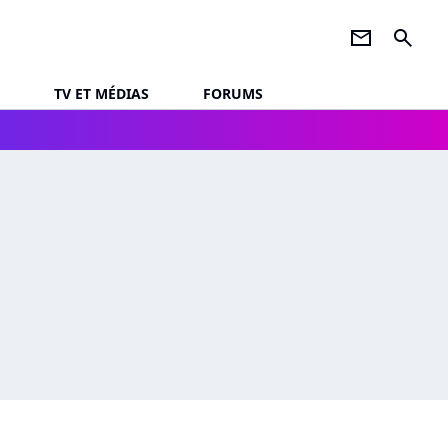
newsletter
search
TV ET MÉDIAS
FORUMS