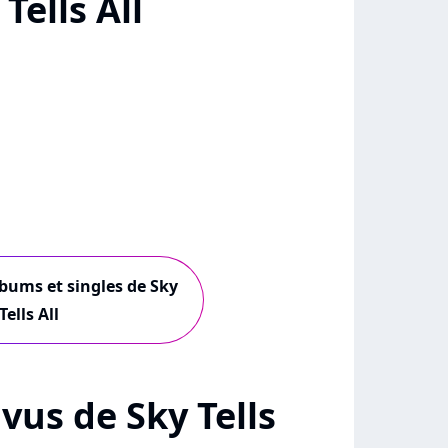
Tells All
lbums et singles de Sky
Tells All
 vus de Sky Tells