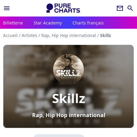
menu
newsletter
search
Billetterie
Star Academy
Charts français
Accueil
/
Artistes
/
Rap, Hip Hop international
/
Skillz
Skillz
Rap, Hip Hop international