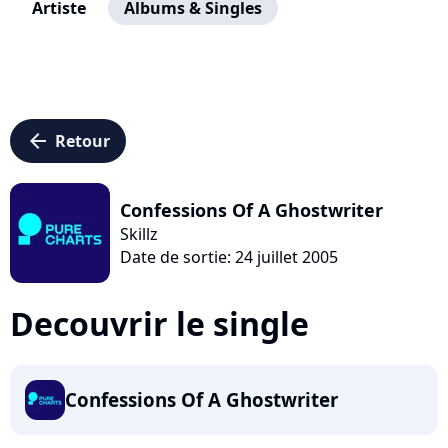
Artiste
Albums & Singles
arrow_left
Retour
Confessions Of A Ghostwriter
Skillz
Date de sortie: 24 juillet 2005
Decouvrir le single
Confessions Of A Ghostwriter