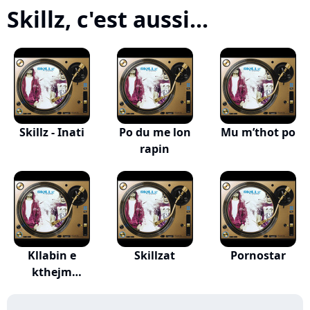
Skillz, c'est aussi...
Skillz - Inati
Po du me lon
Mu m’thot po
rapin
Kllabin e
Skillzat
Pornostar
kthejm
mrapsht