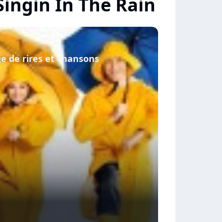
 Singin In The Rain
ge de rires et chansons