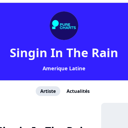
Singin In The Rain
Amerique Latine
Artiste
Actualités