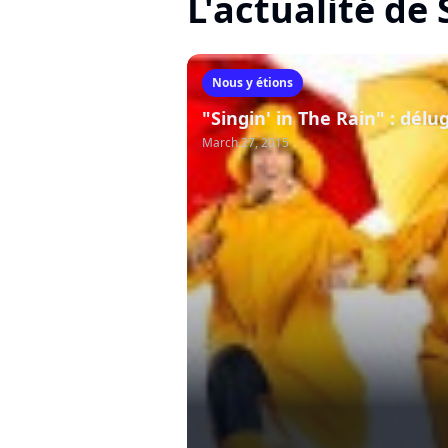
L'actualité de
Nous y étions
"Singin' in The Rain" : délu
March 27, 2015