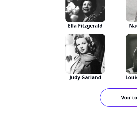
Ella Fitzgerald
Nat
Judy Garland
Loui
Voir to