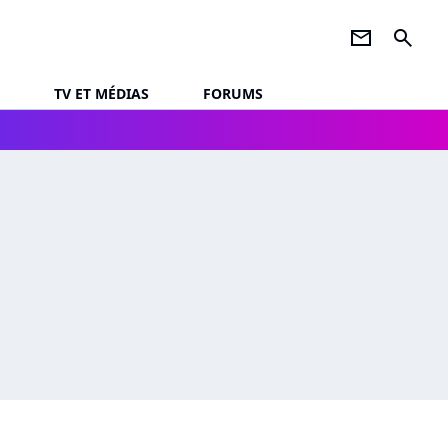
newsletter
search
TV ET MÉDIAS
FORUMS