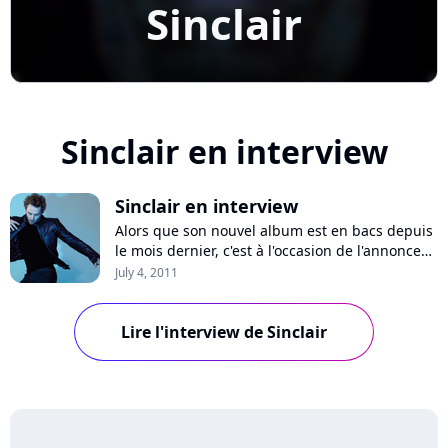
Sinclair
Sinclair en interview
Sinclair en interview
Alors que son nouvel album est en bacs depuis
le mois dernier, c'est à l'occasion de l'annonce
officielle de sa grande tournée 2012, que nous
July 4, 2011
avons rencontré Sinclair, afin de faire le point
sur sa carrière, et parler de ses projets.
Entretien avec un homme serein, très honnête
Lire l'interview de Sinclair
et humain, bien loin de l'im...