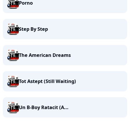
Porno
Step By Step
The American Dreams
Tot Astept (Still Waiting)
Un B-Boy Ratacit (A...