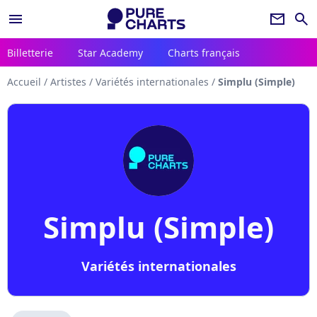
menu
newsletter
search
Billetterie
Star Academy
Charts français
Accueil
/
Artistes
/
Variétés internationales
/
Simplu (Simple)
Simplu (Simple)
Variétés internationales