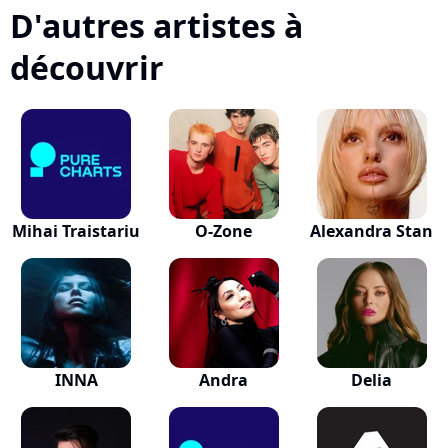
D'autres artistes à
découvrir
Mihai Traistariu
O-Zone
Alexandra Stan
INNA
Andra
Delia