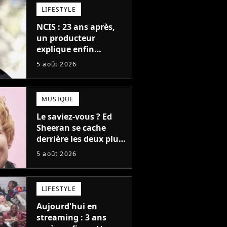
cinéma
LIFESTYLE
NCIS : 23 ans après,
un producteur
explique enfin
l'origine de l'idée la
5 août 2026
plus culte de la série
(et on ne parle pas du
bateau)
MUSIQUE
Le saviez-vous ? Ed
Sheeran se cache
derrière les deux plus
gros tubes du
5 août 2026
moment !
LIFESTYLE
Aujourd'hui en
streaming : 3 ans