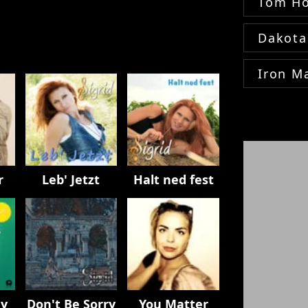
Tom Ho
Dakota
Iron M
r
Leb' Jetzt
Halt ned fest
My
Don't Be Sorry
You Matter