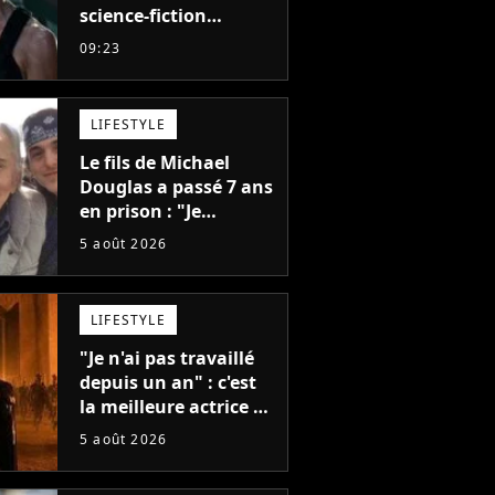
science-fiction
totalement oublié est
09:23
pourtant l'un des
meilleurs des années
2010
LIFESTYLE
Le fils de Michael
Douglas a passé 7 ans
en prison : "Je
distribuais des joints
5 août 2026
pour mon père"
LIFESTYLE
"Je n'ai pas travaillé
depuis un an" : c'est
la meilleure actrice de
L'Odyssée, mais
5 août 2026
personne ne veut lui
donner de rôle au