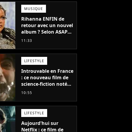
MUSIQUE
Rihanna ENFIN de
retour avec un nouvel
album ? Selon A$AP
Rocky, "c'est du
11:33
sérieux"
LIFESTYLE
Introuvable en France
: ce nouveau film de
science-fiction noté
55% est décrit comme
10:55
"le plus stupide de
l'année"
LIFESTYLE
Aujourd'hui sur
Netflix : ce film de