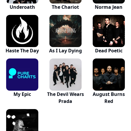
Underoath
The Chariot
Norma Jean
Haste The Day
As I Lay Dying
Dead Poetic
My Epic
The Devil Wears
August Burns
Prada
Red