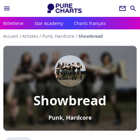
menu
newsletter
search
Billetterie
Star Academy
Charts français
Accueil
/
Artistes
/
Punk, Hardcore
/
Showbread
Showbread
Punk, Hardcore