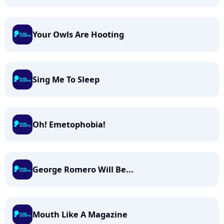
Your Owls Are Hooting
Sing Me To Sleep
Oh! Emetophobia!
George Romero Will Be...
Mouth Like A Magazine