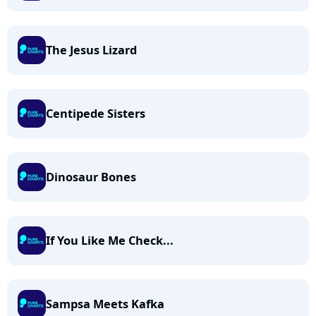
The Jesus Lizard
Centipede Sisters
Dinosaur Bones
If You Like Me Check...
Sampsa Meets Kafka