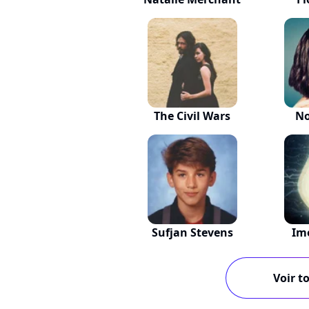
The Civil Wars
No
Sufjan Stevens
Im
Voir to