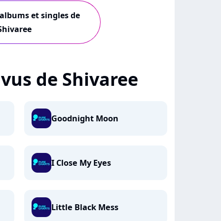
 albums et singles de
Shivaree
+ vus de Shivaree
Goodnight Moon
I Close My Eyes
Little Black Mess