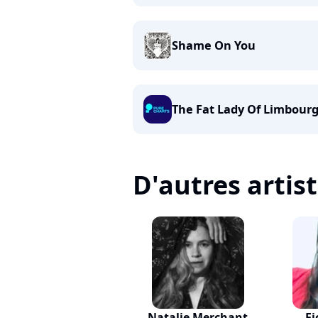
Shame On You
The Fat Lady Of Limbour
D'autres artis
Natalie Merchant
Fi