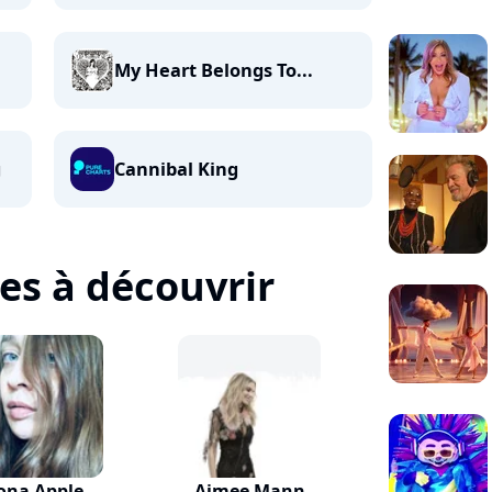
My Heart Belongs To...
g
Cannibal King
tes à découvrir
ona Apple
Aimee Mann