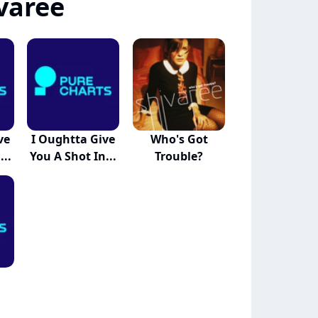
varee
ve
I Oughtta Give
Who's Got
...
You A Shot In...
Trouble?