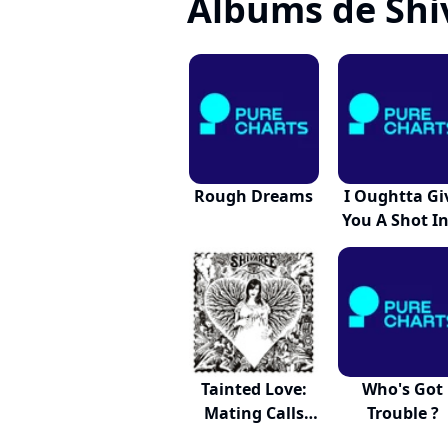
Albums de Shi
Rough Dreams
I Oughtta Gi
You A Shot In
Tainted Love:
Who's Got
Mating Calls
Trouble ?
An...