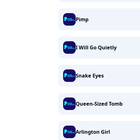
Pimp
I Will Go Quietly
Snake Eyes
Queen-Sized Tomb
Arlington Girl