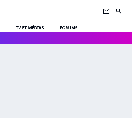
newsletter
search
TV ET MÉDIAS
FORUMS