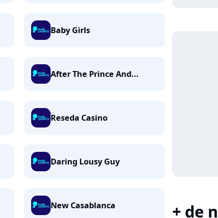
Baby Girls
After The Prince And...
Reseda Casino
Daring Lousy Guy
New Casablanca
+ de n