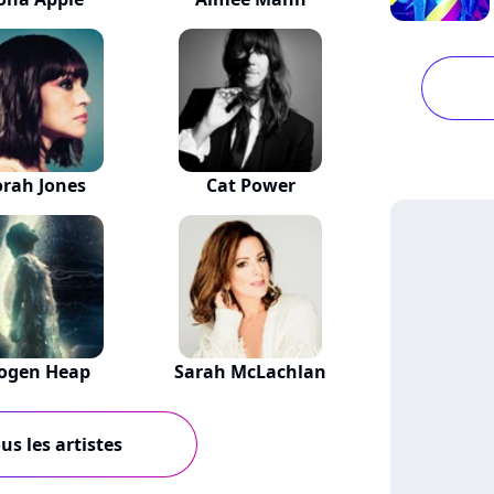
rah Jones
Cat Power
ogen Heap
Sarah McLachlan
us les artistes