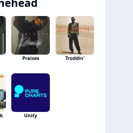
inehead
Praises
Troddin'
ck
Unity