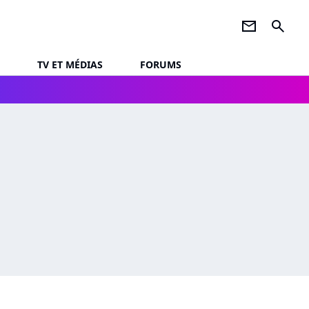
newsletter
search
TV ET MÉDIAS
FORUMS