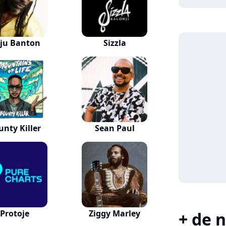
ju Banton
Sizzla
unty Killer
Sean Paul
Protoje
Ziggy Marley
+ de n