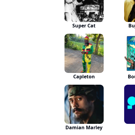
Super Cat
Bu
Capleton
Bo
Damian Marley