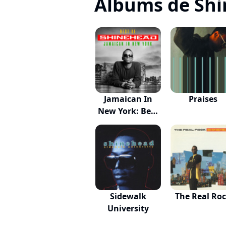
Albums de Sh
Jamaican In
Praises
New York: Best
Of
Sidewalk
The Real Ro
University