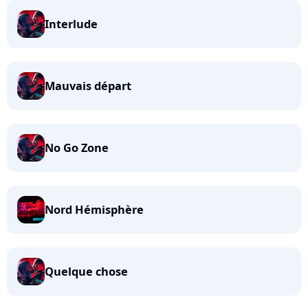
Interlude
Mauvais départ
No Go Zone
Nord Hémisphère
Quelque chose