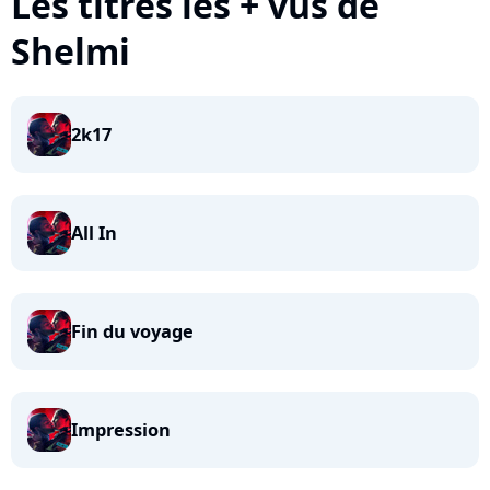
Les titres les + vus de
Shelmi
2k17
All In
Fin du voyage
Impression