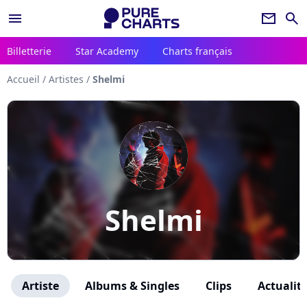
menu
newsletter
search
Billetterie
Star Academy
Charts français
Accueil
/
Artistes
/
Shelmi
Shelmi
Artiste
Albums & Singles
Clips
Actualit