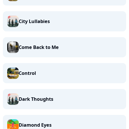
City Lullabies
Come Back to Me
Control
Dark Thoughts
Diamond Eyes