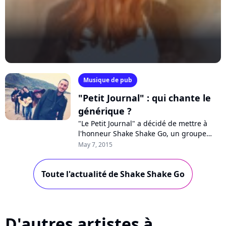
Musique de pub
"Petit Journal" : qui chante le
générique ?
"Le Petit Journal" a décidé de mettre à
l'honneur Shake Shake Go, un groupe
britannique encore méconnu mais dont
May 7, 2015
le premier single est appelé à devenir...
Toute l'actualité de Shake Shake Go
D'autres artistes à