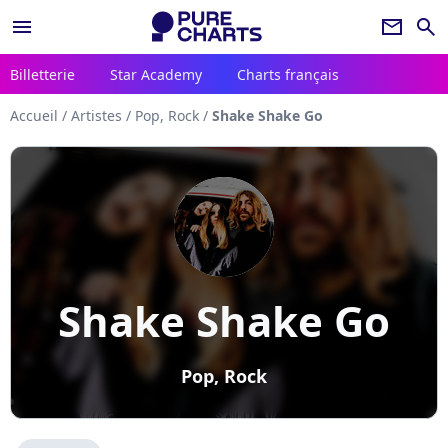
menu
newsletter
search
Billetterie
Star Academy
Charts français
Accueil
/
Artistes
/
Pop, Rock
/
Shake Shake Go
Shake Shake Go
Pop, Rock