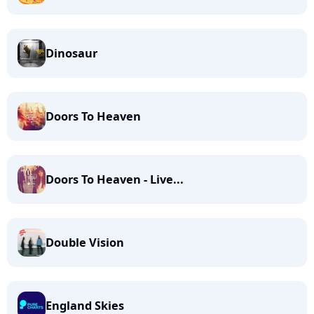
Dinosaur
Doors To Heaven
Doors To Heaven - Live...
Double Vision
England Skies