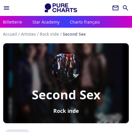
menu
newsletter
search
Billetterie
Star Academy
Charts français
Accueil
/
Artistes
/
Rock inde
/
Second Sex
Second Sex
Rock inde