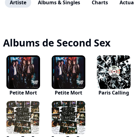
Artiste
Albums & Singles
Charts
Actuali
Albums de Second Sex
Petite Mort
Petite Mort
Paris Calling