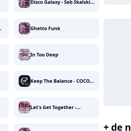
Disco Galaxy - Seb Skalski...
.
Ghetto Funk
In Too Deep
Keep The Balance - COCO...
Let's Get Together -...
+ de n