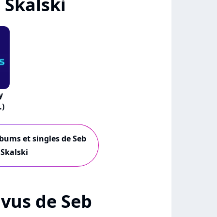
 Skalski
y
.)
lbums et singles de Seb
Skalski
+ vus de Seb