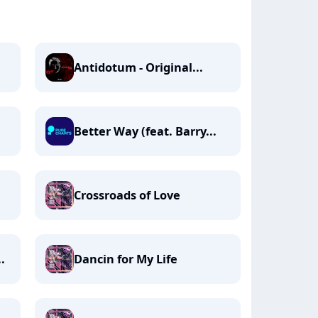
Antidotum - Original...
Better Way (feat. Barry...
Crossroads of Love
.
Dancin for My Life