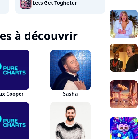
Lets Get Togheter
tes à découvrir
ax Cooper
Sasha