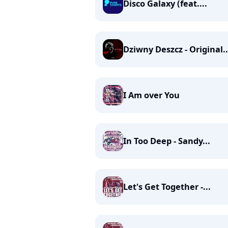
Disco Galaxy (feat....
Dziwny Deszcz - Original..
I Am over You
In Too Deep - Sandy...
Let's Get Together -...