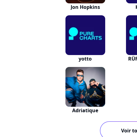
Jon Hopkins
yotto
RÜF
Adriatique
Voir to