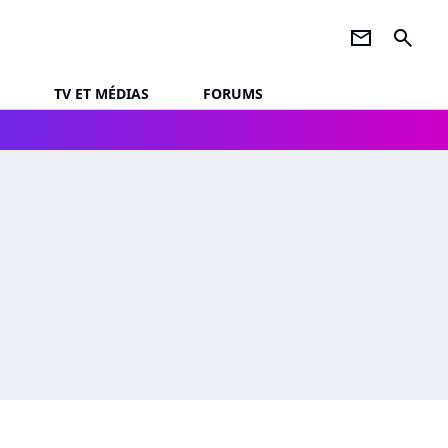
newsletter
search
TV ET MÉDIAS
FORUMS