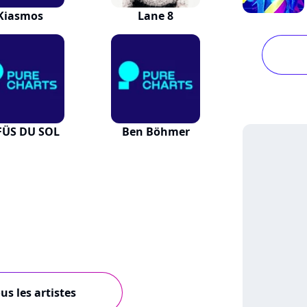
Kiasmos
Lane 8
ÜS DU SOL
Ben Böhmer
us les artistes