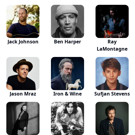
Jack Johnson
Ben Harper
Ray
LaMontagne
Jason Mraz
Iron & Wine
Sufjan Stevens