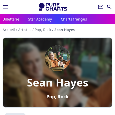
menu
newsletter
search
Billetterie
Star Academy
Charts français
Accueil
/
Artistes
/
Pop, Rock
/
Sean Hayes
Sean Hayes
Pop, Rock