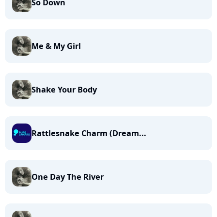
So Down
Me & My Girl
Shake Your Body
Rattlesnake Charm (Dream...
One Day The River