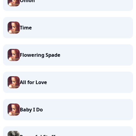
Onion
Time
Flowering Spade
All for Love
Baby I Do