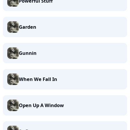
Powerful Stuff
Garden
Gunnin
When We Fall In
Open Up A Window