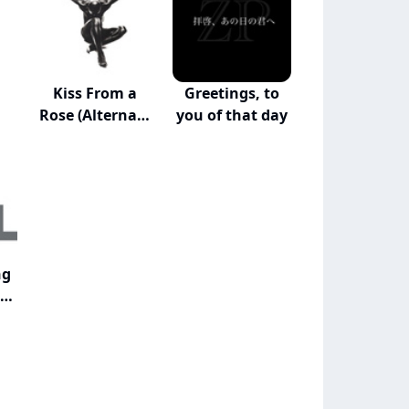
Kiss From a
Greetings, to
Rose (Alternate
you of that day
V...
ng
t