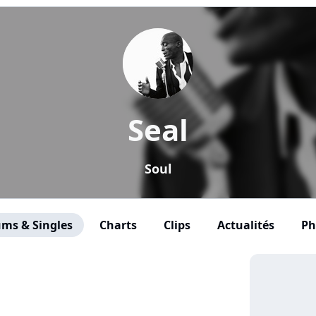
Seal
Soul
ms & Singles
Charts
Clips
Actualités
Ph