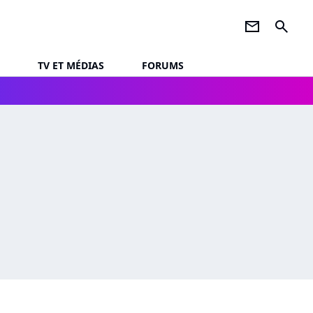
newsletter
search
TV ET MÉDIAS
FORUMS