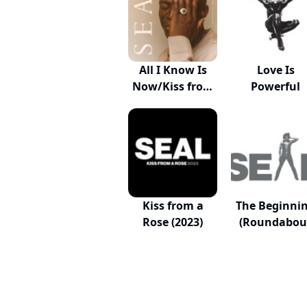
All I Know Is
Love Is
Now/Kiss from
Powerful
a...
Kiss from a
The Beginni
Rose (2023)
(Roundabou
Mix...