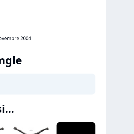
 novembre 2004
ingle
i...