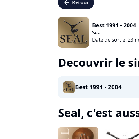
arrow_left
Retour
Best 1991 - 2004
Seal
Date de sortie: 23
Decouvrir le s
Best 1991 - 2004
Seal, c'est auss