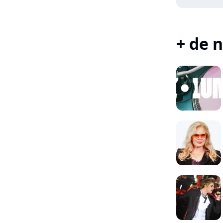
+ de n