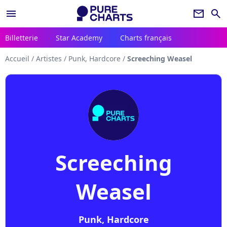
menu
newsletter
search
Billetterie
Star Academy
Charts français
Accueil
/
Artistes
/
Punk, Hardcore
/
Screeching Weasel
Screeching
Weasel
Punk, Hardcore