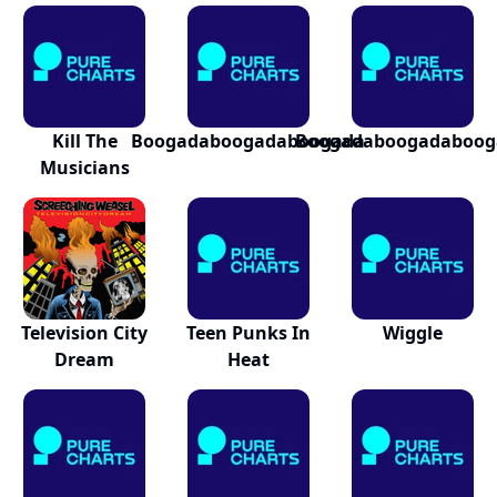
Kill The
Boogadaboogadaboogada
Boogadaboogadaboog
Musicians
Television City
Teen Punks In
Wiggle
Dream
Heat