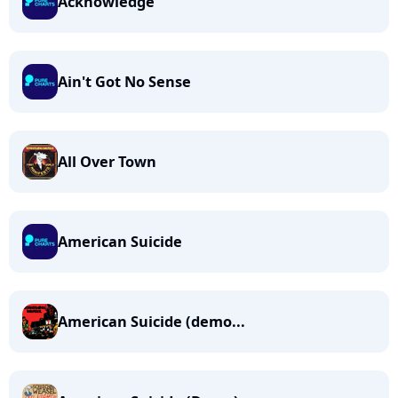
Acknowledge
Ain't Got No Sense
All Over Town
American Suicide
American Suicide (demo...