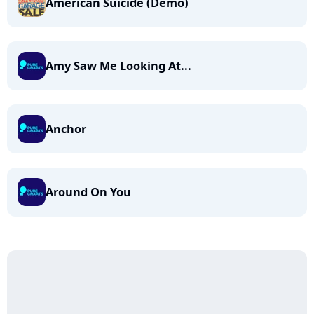
American Suicide (Demo)
Amy Saw Me Looking At...
Anchor
Around On You