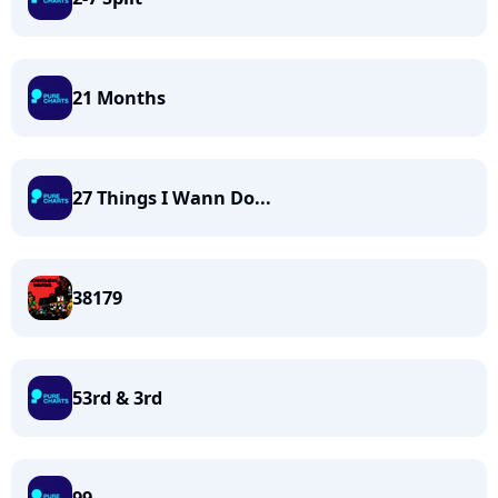
21 Months
27 Things I Wann Do...
38179
53rd & 3rd