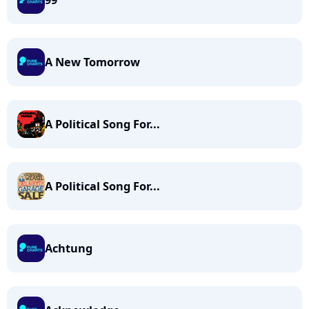
99
A New Tomorrow
A Political Song For...
A Political Song For...
Achtung