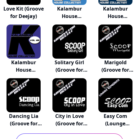
Love Kit (Groove
Kalambur
Kalambur
for Deejay)
House
House
Collection, Vo...
Collection Vol...
Kalambur
Solitary Girl
Marigold
House
(Groove for
(Groove for
Collection Vol...
Dee...
Deejay)
Dancing Lia
City in Love
Easy Com
(Groove for
(Groove for
(Lounge
Deejay)
Deejay)
Experience)