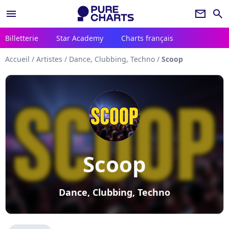
menu
newsletter
search
Billetterie
Star Academy
Charts français
Accueil
/
Artistes
/
Dance, Clubbing, Techno
/
Scoop
Scoop
Dance, Clubbing, Techno