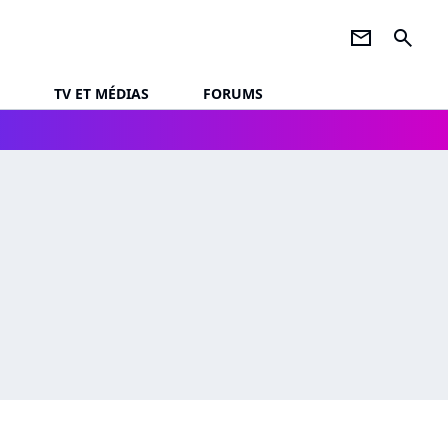
newsletter
search
TV ET MÉDIAS
FORUMS