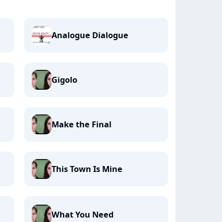
Analogue Dialogue
Gigolo
Make the Final
This Town Is Mine
What You Need