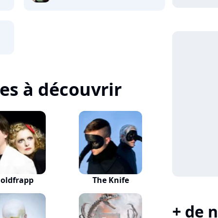
tes à découvrir
oldfrapp
The Knife
+ de n