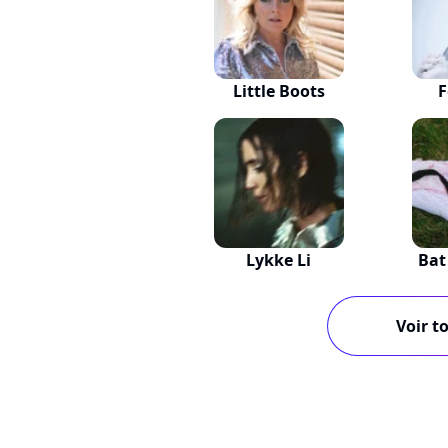
Little Boots
F
Lykke Li
Bat
Voir to