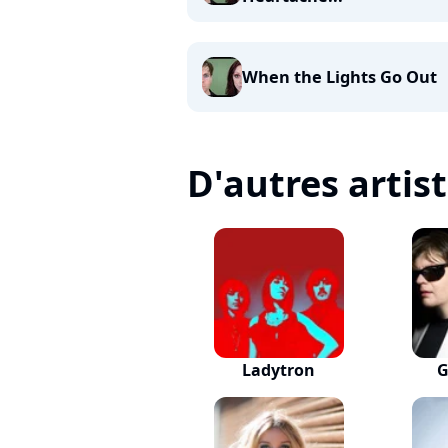
When the Lights Go Out
D'autres artis
Ladytron
G