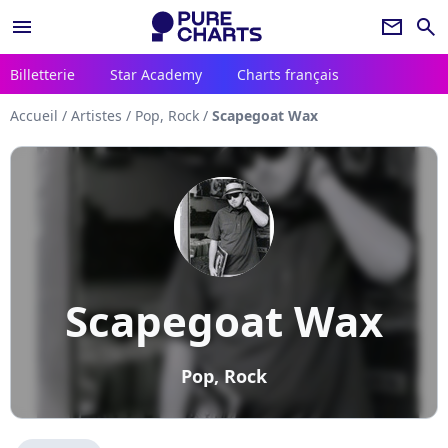
menu
newsletter
search
Billetterie
Star Academy
Charts français
Accueil
/
Artistes
/
Pop, Rock
/
Scapegoat Wax
Scapegoat Wax
Pop, Rock