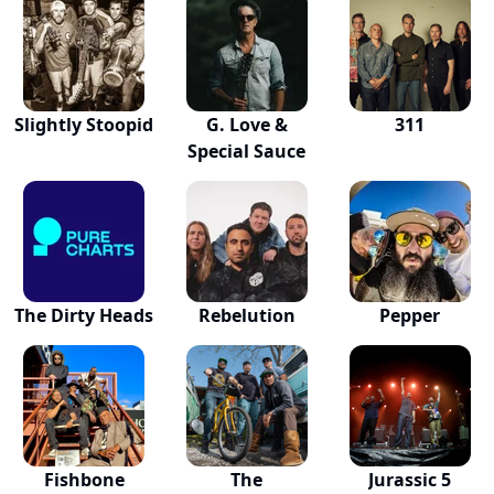
Slightly Stoopid
G. Love &
311
Special Sauce
The Dirty Heads
Rebelution
Pepper
Fishbone
The
Jurassic 5