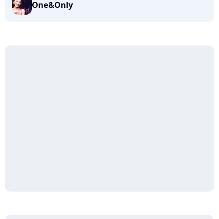
One&Only