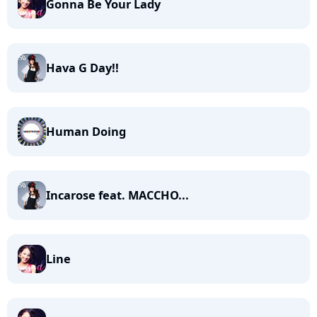
Gonna Be Your Lady
Hava G Day!!
Human Doing
Incarose feat. MACCHO...
Line