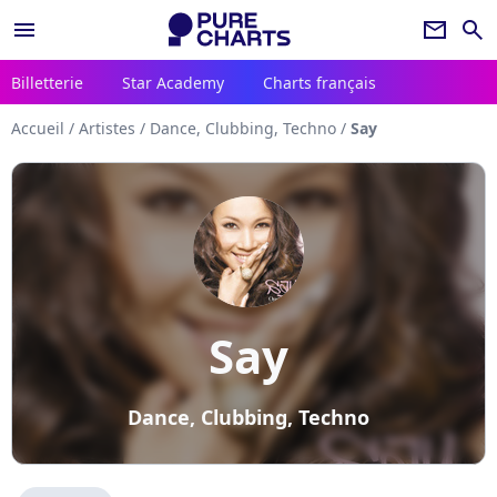
menu
newsletter
search
Billetterie
Star Academy
Charts français
Accueil
/
Artistes
/
Dance, Clubbing, Techno
/
Say
Say
Dance, Clubbing, Techno