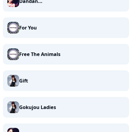
Dandan...
For You
Free The Animals
Gift
Gokujou Ladies