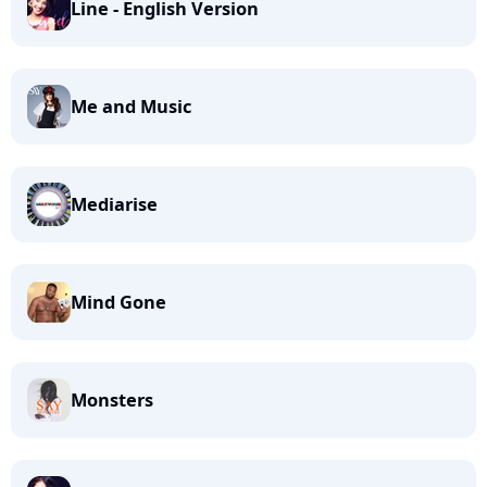
Line - English Version
Me and Music
Mediarise
Mind Gone
Monsters