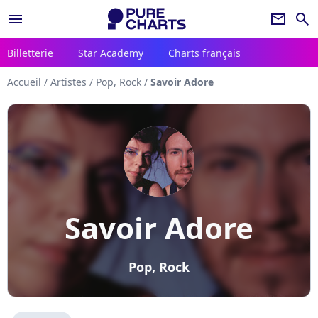
menu
newsletter
search
Billetterie
Star Academy
Charts français
Accueil
/
Artistes
/
Pop, Rock
/
Savoir Adore
Savoir Adore
Pop, Rock