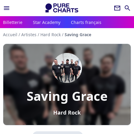
menu
newsletter
search
Billetterie
Star Academy
Charts français
Accueil
/
Artistes
/
Hard Rock
/
Saving Grace
Saving Grace
Hard Rock