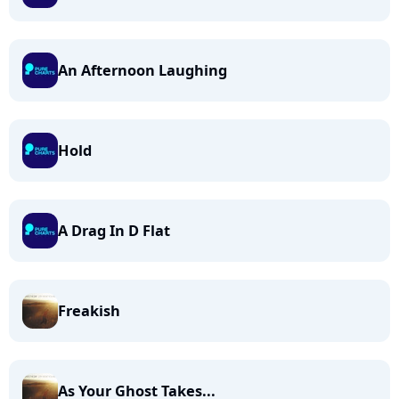
An Afternoon Laughing
Hold
A Drag In D Flat
Freakish
As Your Ghost Takes...