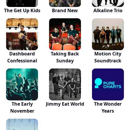
The Get Up Kids
Brand New
Alkaline Trio
Dashboard
Taking Back
Motion City
Confessional
Sunday
Soundtrack
The Early
Jimmy Eat World
The Wonder
November
Years