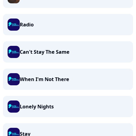
Radio
Can't Stay The Same
When I'm Not There
Lonely Nights
Stay